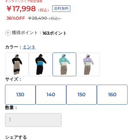
オンラインストア限定価格
￥17,998
送料無料
（税込）
36%OFF
￥28,490
（税込）
獲得ポイント：
163
ポイント
P
カラー
：
ミント
サイズ
：
130
140
150
160
数量：
シェアする