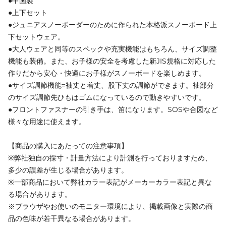
●中国製
●上下セット
●ジュニアスノーボーダーのために作られた本格派スノーボード上
下セットウェア。
●大人ウェアと同等のスペックや充実機能はもちろん、サイズ調整
機能も装備。また、お子様の安全を考慮した新JIS規格に対応した
作りだから安心・快適にお子様がスノーボードを楽しめます。
●サイズ調節機能=袖丈と着丈、股下丈の調節ができます。袖部分
のサイズ調節先ひもはゴムになっているので動きやすいです。
●フロントファスナーの引き手は、笛になります。SOSや合図など
様々な用途に使えます。
【商品の購入にあたっての注意事項】
※弊社独自の採寸・計量方法により計測を行っておりますため、
多少の誤差が生じる場合があります。
※一部商品において弊社カラー表記がメーカーカラー表記と異な
る場合があります。
※ブラウザやお使いのモニター環境により、掲載画像と実際の商
品の色味が若干異なる場合があります。