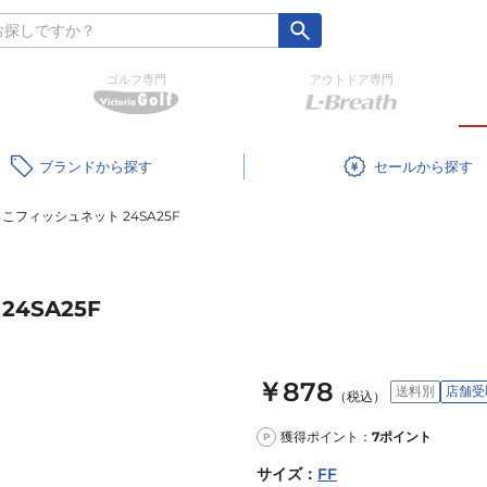
ゴルフ専門
アウトドア専門
ブランド
セール
こフィッシュネット 24SA25F
4SA25F
￥878
送料別
店舗受
（税込）
獲得ポイント：
7
ポイント
P
サイズ
：
FF