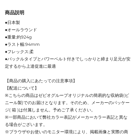
商品説明
●日本製
●オールラウンド
●重量:約924g
●ラスト幅:94mm
●フレックス:柔
●バックルタイプとパワーベルト付きでしっかりと締まり足元が安
定するから上達促進に最適
【商品の購入にあたっての注意事項】
【配送について】
※こちらの商品はゼビオグループオリジナルの簡易的な収納袋(ビ
ニール製)でのお届けとなります。そのため、メーカーのパッケー
ジ( 箱 )は付属しません。予めご了承ください。
※一部商品において弊社カラー表記がメーカーカラー表記と異な
る場合がございます。
※ブラウザやお使いのモニター環境により、掲載画像と実際の商