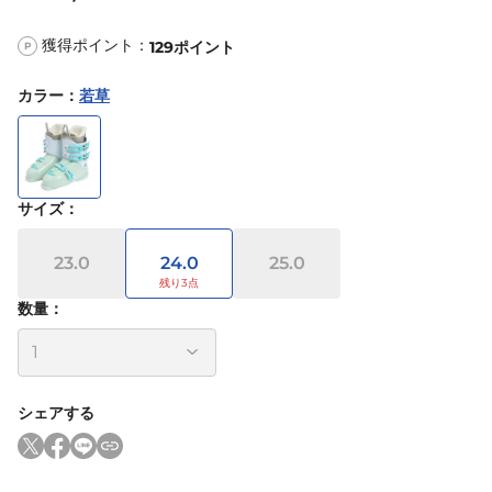
獲得ポイント：
129
ポイント
P
カラー
：
若草
サイズ
：
23.0
24.0
25.0
数量：
シェアする