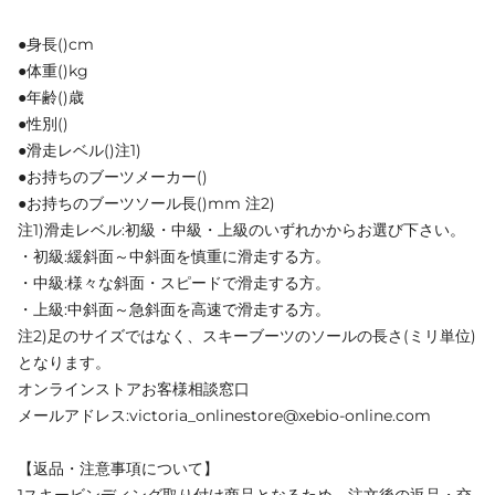
●身長()cm
●体重()kg
●年齢()歳
●性別()
●滑走レベル()注1)
●お持ちのブーツメーカー()
●お持ちのブーツソール長()mm 注2)
注1)滑走レベル:初級・中級・上級のいずれかからお選び下さい。
・初級:緩斜面～中斜面を慎重に滑走する方。
・中級:様々な斜面・スピードで滑走する方。
・上級:中斜面～急斜面を高速で滑走する方。
注2)足のサイズではなく、スキーブーツのソールの長さ(ミリ単位)
となります。
オンラインストアお客様相談窓口
メールアドレス:victoria_onlinestore@xebio-online.com
【返品・注意事項について】