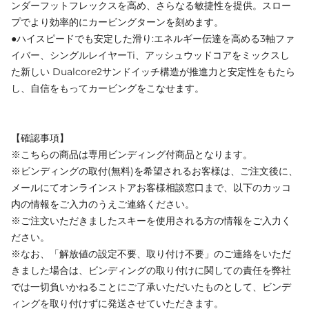
ンダーフットフレックスを高め、さらなる敏捷性を提供。スロー
プでより効率的にカービングターンを刻めます。
●ハイスピードでも安定した滑り:エネルギー伝達を高める3軸ファ
イバー、シングルレイヤーTi、アッシュウッドコアをミックスし
た新しい Dualcore2サンドイッチ構造が推進力と安定性をもたら
し、自信をもってカービングをこなせます。
【確認事項】
※こちらの商品は専用ビンディング付商品となります。
※ビンディングの取付(無料)を希望されるお客様は、ご注文後に、
メールにてオンラインストアお客様相談窓口まで、以下のカッコ
内の情報をご入力のうえご連絡ください。
※ご注文いただきましたスキーを使用される方の情報をご入力く
ださい。
※なお、「解放値の設定不要、取り付け不要」のご連絡をいただ
きました場合は、ビンディングの取り付けに関しての責任を弊社
では一切負いかねることにご了承いただいたものとして、ビンデ
ィングを取り付けずに発送させていただきます。