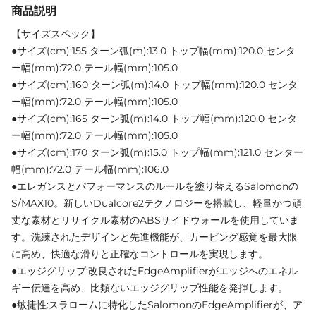
商品説明
【サイズスペック】
●サイズ(cm):155 ターン弧(m):13.0 トップ幅(mm):120.0 センタ
ー幅(mm):72.0 テール幅(mm):105.0
●サイズ(cm):160 ターン弧(m):14.0 トップ幅(mm):120.0 センタ
ー幅(mm):72.0 テール幅(mm):105.0
●サイズ(cm):165 ターン弧(m):14.0 トップ幅(mm):120.0 センタ
ー幅(mm):72.0 テール幅(mm):105.0
●サイズ(cm):170 ターン弧(m):15.0 トップ幅(mm):121.0 センター
幅(mm):72.0 テール幅(mm):106.0
●エレガンスとパフォーマンスのルールを塗り替えるSalomonの
S/MAX10。新しいDualcore2テクノロジーを搭載し、軽量かつ頑
丈な素材とリサイクル素材のABSサイドウォールを使用していま
す。洗練されたデザインと先進機能が、カービング感覚を最大限
に高め、快適な滑りと正確なコントロールを実現します。
●エッジグリップ:改良されたEdgeAmplifierがエッジへのエネル
ギー伝達を高め、比類ないエッジグリップ性能を発揮します。
●敏捷性:スラロームに特化したSalomonのEdgeAmplifierが、ア