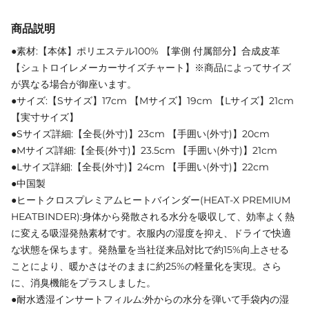
商品説明
●素材:【本体】ポリエステル100% 【掌側 付属部分】合成皮革
【シュトロイレメーカーサイズチャート】※商品によってサイズ
が異なる場合が御座います。
●サイズ:【Sサイズ】17cm 【Mサイズ】19cm 【Lサイズ】21cm
【実寸サイズ】
●Sサイズ詳細:【全長(外寸)】23cm 【手囲い(外寸)】20cm
●Mサイズ詳細:【全長(外寸)】23.5cm 【手囲い(外寸)】21cm
●Lサイズ詳細:【全長(外寸)】24cm 【手囲い(外寸)】22cm
●中国製
●ヒートクロスプレミアムヒートバインダー(HEAT‐X PREMIUM
HEATBINDER):身体から発散される水分を吸収して、効率よく熱
に変える吸湿発熱素材です。衣服内の湿度を抑え、ドライで快適
な状態を保ちます。発熱量を当社従来品対比で約15%向上させる
ことにより、暖かさはそのままに約25%の軽量化を実現。さら
に、消臭機能をプラスしました。
●耐水透湿インサートフィルム:外からの水分を弾いて手袋内の湿