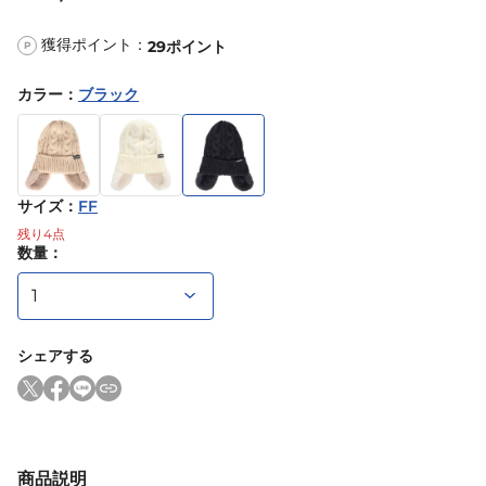
獲得ポイント：
29
ポイント
P
カラー
：
ブラック
サイズ
：
FF
残り
4
点
数量：
シェアする
商品説明