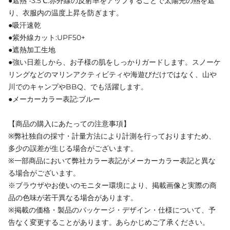
●遮熱 -3.5℃:赤外線の反射率をアップすることで太陽光の熱を遮
り、衣服内の温度上昇を防ぎます。
●吸汗速乾
●紫外線カット:UPF50+
●遮熱加工生地
●強い日差しから、お子様の肌をしっかりガードします。スノーケ
リングなどのマリンアクティビティや海遊びだけではなく、山や
川でのキャンプやBBQ、でも活躍します。
●メーカーカラー表記:ブルー
【商品の購入にあたっての注意事項】
※弊社独自の採寸・計量方法により計測を行っておりますため、
多少の誤差が生じる場合がございます。
※一部商品において弊社カラー表記がメーカーカラー表記と異な
る場合がございます。
※ブラウザやお使いのモニター環境により、掲載画像と実際の商
品の色味が若干異なる場合があります。
※掲載の価格・製品のパッケージ・デザイン・仕様について、予
告なく変更することがあります。あらかじめご了承ください。