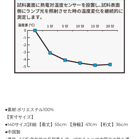
●素材:ポリエステル100%
【実寸サイズ】
●140サイズ詳細:【着丈】55cm 【身幅】47cm 【裄丈】36cm
●中国製