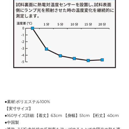
●素材:ポリエステル100%
【実寸サイズ】
●160サイズ詳細:【着丈】63cm 【身幅】51cm 【裄丈】40cm
●中国製