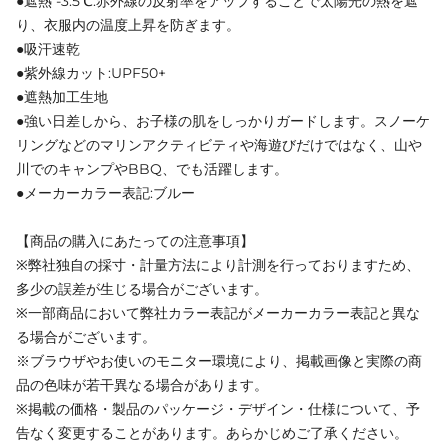
●遮熱 -3.5℃:赤外線の反射率をアップすることで太陽光の熱を遮
り、衣服内の温度上昇を防ぎます。
●吸汗速乾
●紫外線カット:UPF50+
●遮熱加工生地
●強い日差しから、お子様の肌をしっかりガードします。スノーケ
リングなどのマリンアクティビティや海遊びだけではなく、山や
川でのキャンプやBBQ、でも活躍します。
●メーカーカラー表記:ブルー
【商品の購入にあたっての注意事項】
※弊社独自の採寸・計量方法により計測を行っておりますため、
多少の誤差が生じる場合がございます。
※一部商品において弊社カラー表記がメーカーカラー表記と異な
る場合がございます。
※ブラウザやお使いのモニター環境により、掲載画像と実際の商
品の色味が若干異なる場合があります。
※掲載の価格・製品のパッケージ・デザイン・仕様について、予
告なく変更することがあります。あらかじめご了承ください。