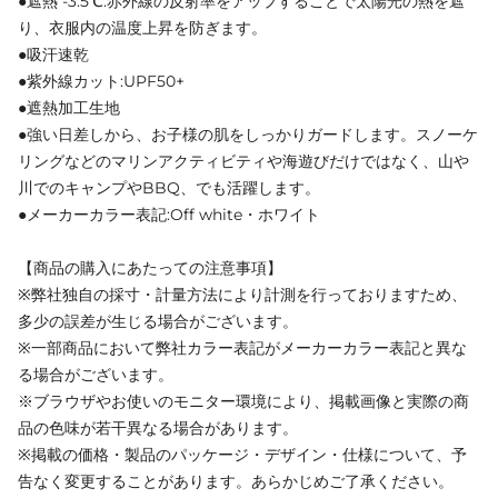
●遮熱 -3.5℃:赤外線の反射率をアップすることで太陽光の熱を遮
り、衣服内の温度上昇を防ぎます。
●吸汗速乾
●紫外線カット:UPF50+
●遮熱加工生地
●強い日差しから、お子様の肌をしっかりガードします。スノーケ
リングなどのマリンアクティビティや海遊びだけではなく、山や
川でのキャンプやBBQ、でも活躍します。
●メーカーカラー表記:Off white・ホワイト
【商品の購入にあたっての注意事項】
※弊社独自の採寸・計量方法により計測を行っておりますため、
多少の誤差が生じる場合がございます。
※一部商品において弊社カラー表記がメーカーカラー表記と異な
る場合がございます。
※ブラウザやお使いのモニター環境により、掲載画像と実際の商
品の色味が若干異なる場合があります。
※掲載の価格・製品のパッケージ・デザイン・仕様について、予
告なく変更することがあります。あらかじめご了承ください。