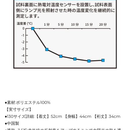
●素材:ポリエステル100%
【実寸サイズ】
●130サイズ詳細:【着丈】52cm 【身幅】44cm 【裄丈】34cm
●中国製