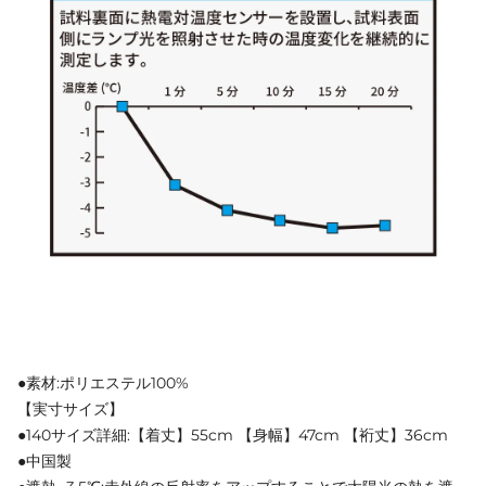
●素材:ポリエステル100%
【実寸サイズ】
●140サイズ詳細:【着丈】55cm 【身幅】47cm 【裄丈】36cm
●中国製