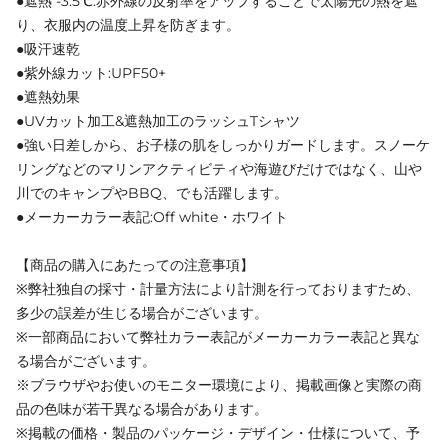
●遮熱 -3.5℃:赤外線の反射率をアップすることで太陽光の熱を遮
り、衣服内の温度上昇を防ぎます。
●吸汗速乾
●紫外線カット:UPF50+
●遮熱効果
●UVカット加工&遮熱加工のラッシュTシャツ
●強い日差しから、お子様の肌をしっかりガードします。スノーケ
リングなどのマリンアクティビティや海遊びだけではなく、山や
川でのキャンプやBBQ、でも活躍します。
●メーカーカラー表記:Off white・ホワイト
【商品の購入にあたっての注意事項】
※弊社独自の採寸・計量方法により計測を行っておりますため、
多少の誤差が生じる場合がございます。
※一部商品において弊社カラー表記がメーカーカラー表記と異な
る場合がございます。
※ブラウザやお使いのモニター環境により、掲載画像と実際の商
品の色味が若干異なる場合があります。
※掲載の価格・製品のパッケージ・デザイン・仕様について、予