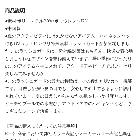
商品説明
●素材:ポリエステル88%/ポリウレタン12%
●中国製
●夏のアクティビティには欠かせないアイテム、ハイネックハット
付きUVカットヒンヤリ特殊素材ラッシュガードが新登場しまし
た!このラッシュガードは、紫外線対策はもちろん、快適な着心地
とおしゃれなデザインを兼ね備えています。暑い季節にぴったり
のこのアイテムを手に入れて、アウトドアやビーチで思いっきり
楽しんでみませんか
●このラッシュガードの最大の特徴は、その優れたUVカット機能
です。日差しが強い夏の日でも、安心して外出できるように設計
されています。夏の日差しからあなたの肌をしっかり守ります。
ビーチやプールでの水遊び、アウトドアでのハイキングなど、さ
まざまなシーンで活躍します。
【商品の購入にあたっての注意事項】
※一部商品において弊社カラー表記がメーカーカラー表記と異な