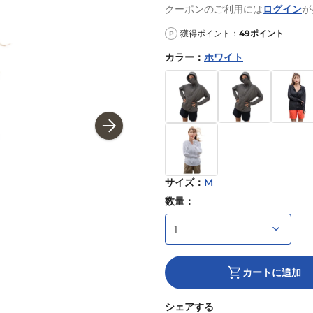
クーポンのご利用には
ログイン
が
獲得ポイント：
49
ポイント
P
カラー
：
ホワイト
サイズ
：
M
数量：
カートに追加
シェアする