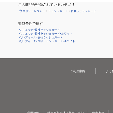
この商品が登録されているカテゴリ
マリン・レジャー
ラッシュガード
長袖ラッシュガード
類似条件で探す
リュウナ×長袖ラッシュガード
リュウナ×長袖ラッシュガード×ホワイト
レディース×長袖ラッシュガード
レディース×長袖ラッシュガード×ホワイト
ご利用案内
よく
利用規約
特定商取引法に基づく表記
免責事項