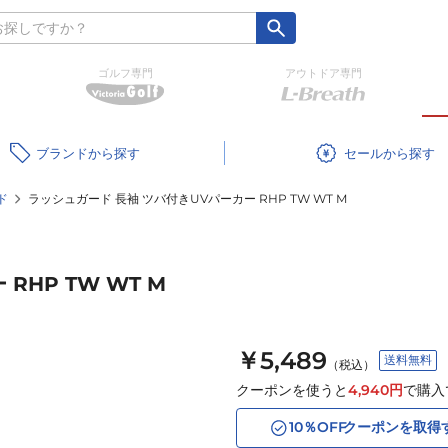
ゴルフ専門
アウトドア専門
ブランド
セール
ド
ラッシュガード 長袖 ツバ付きUVパーカー RHP TW WT M
RHP TW WT M
￥5,489
送料無料
（税込）
クーポンを使うと
4,940
円
で購入
10
％OFF
クーポンを取得