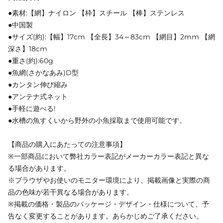
●素材:【網】ナイロン 【枠】スチール 【棒】ステンレス
●中国製
●サイズ(約):【幅】17cm 【全長】34～83cm 【網目】2mm 【網
深さ】18cm
●重さ(約):60g
●魚網(さかなあみ)D型
●カンタン伸び縮み
●アンテナ式ネット
●手軽に遊べる!
●水槽の魚すくいから野外の小魚採取まで使用可能です。
【商品の購入にあたっての注意事項】
※一部商品において弊社カラー表記がメーカーカラー表記と異な
る場合があります。
※ブラウザやお使いのモニター環境により、掲載画像と実際の商
品の色味が若干異なる場合があります。
※掲載の価格・製品のパッケージ・デザイン・仕様について、予
告なく変更することがあります。あらかじめご了承ください。