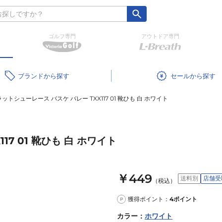
ゴルフ専門
アウトドア専門
ブランド
セール
ットシューレース バスケ バレー TXX117 01 靴ひも 白 ホワイト
7 01 靴ひも 白 ホワイト
￥449
送料別
店舗受
（税込）
獲得ポイント：
4
ポイント
P
カラー
：
ホワイト