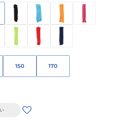
150
170
い