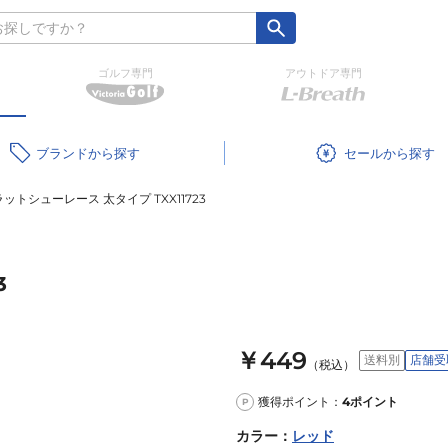
ゴルフ専門
アウトドア専門
ブランド
セール
ットシューレース 太タイプ TXX11723
3
￥449
送料別
店舗受
（税込）
獲得ポイント：
4
ポイント
P
カラー
：
レッド