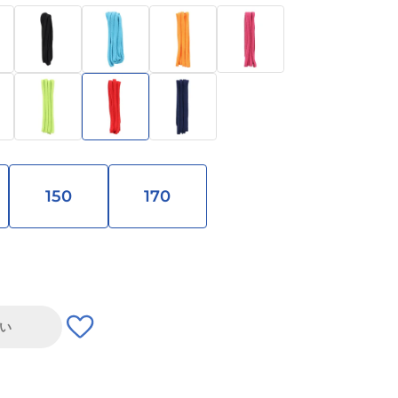
150
170
い