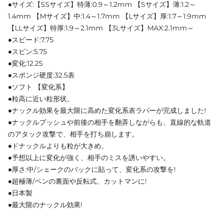
●サイズ:【SSサイズ】特薄:0.9～1.2mm 【Sサイズ】薄:1.2～
1.4mm 【Mサイズ】中:1.4～1.7mm 【Lサイズ】厚:1.7～1.9mm
【LLサイズ】特厚:1.9～2.1mm 【3Lサイズ】MAX:2.1mm～
●スピード:7.75
●スピン:5.75
●変化:12.25
●スポンジ硬度:32.5表
●ソフト 【変化系】
●粒高に近い粒形状。
●ナックル効果を最大限に高めた変化系表ラバーが完成しました!
●ナックルプッシュや前後の相手を翻弄しながらも、直線的な軌道
のアタック攻撃で、相手を打ち崩します。
●ドナックルよりも粒が大きめ。
●予想以上に変化が強く、相手のミスを誘いやすい。
●厚さ:中/シェークのバックに貼って、変化系の攻撃を!
●超極薄/ペンの裏面や反転式、カットマンに!
●日本製
●最大限のナックル効果!