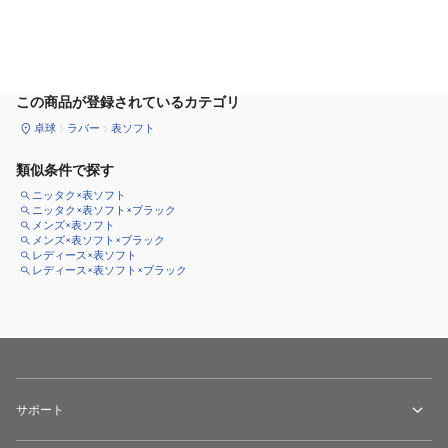
サイズ
を選択してください
この商品が登録されているカテゴリ
卓球
ラバー
表ソフト
類似条件で探す
ニッタク×表ソフト
ニッタク×表ソフト×ブラック
メンズ×表ソフト
メンズ×表ソフト×ブラック
レディース×表ソフト
レディース×表ソフト×ブラック
サポート