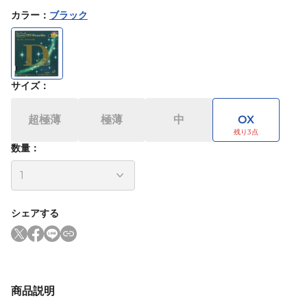
カラー
：
ブラック
サイズ
：
超極薄
極薄
中
OX
数量：
シェアする
商品説明