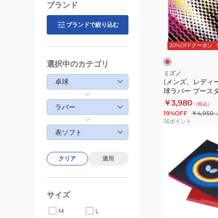
ト
デ
ブランド
ル
ィ
S1
ー
ブランドで絞り込む
レ
210010
ス、
ッ
ド
20%OFFクーポン
キ
ッ
選択中のカテゴリ
ズ)
ミズノ
卓球
(メンズ、レディ
卓
球ラバー ブースタ
球
83JRT21262
￥3,980
（税込）
ラ
ラバー
19%OFF
￥4,950
バ
36
ポイント
ー
(メ
表ソフト
ブ
ン
ー
ズ、
クリア
適用
ス
レ
タ
デ
ー
ィ
サイズ
JP
ー
ブ
83JRT21262
M
L
ス、
ラ