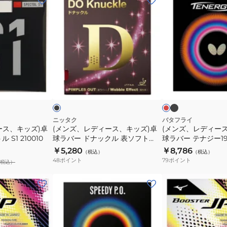
ン
ン
ズ、
ズ、
レ
レ
デ
デ
ィ
ィ
ー
ー
ブ
ブ
レ
ラ
ス、
ス、
ラ
ッ
ッ
ッ
ド
ド
キ
キ
ク
ッ
ッ
ズ)
ズ)
ニッタク
バタフライ
ース、キッズ)卓
(メンズ、レディース、キッズ)卓
(メンズ、レディー
卓
卓
S1 210010
球ラバー ドナックル 表ソフト
球ラバー テナジー19 
球
球
NR8572-71
￥5,280
￥8,786
（税込）
（税込）
ラ
ラ
48
ポイント
79
ポイント
税込）
バ
バ
ー
ー
(メ
(メ
ド
テ
ン
ン
ナ
ナ
ズ、
ズ、
ッ
ジ
レ
レ