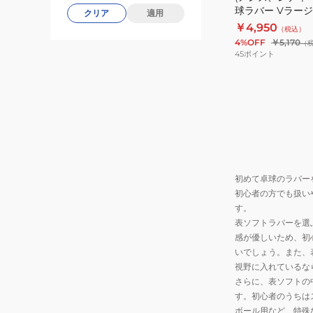
球ラバー VラージL-
クリア
適用
球
￥4,950
（税込）
ラ
4%OFF
￥5,170
（
バ
45
ポイント
ー
V
ラ
ー
ジ
L-
1
初めて卓球のラバー
215000
初心者の方でも扱い
BLK
す。
表ソフトラバーを選
感が優しいため、初
いでしょう。また、
視野に入れているな
さらに、表ソフトの
す。初心者のうちは
ボール用など、特殊