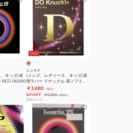
ン
ズ、
レ
デ
ィ
ー
レ
ス、
ッ
SALE
キ
ッ
ズ)
ニッタク
ス、キッズ)卓
(メンズ、レディース、キッズ)卓
卓
RED 06090
球ラバー ドナックル 表ソフト
球
NR8572-20
￥3,680
（税込）
ラ
30%OFF
￥5,280
（税込）
バ
33
ポイント
ー
卓
ド
球
ナ
ラ
ッ
バ