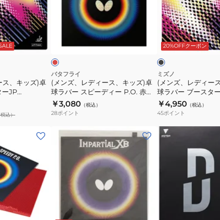
ク
ー
デ
デ
ル
19
ィ
ィ
表
RED
ー
ー
レ
ブ
ソ
06090
ス、
ス、
ッ
ラ
ド
ッ
ド
SALE
20%OFFクーポン
フ
キ
キ
ク
ク
ト
ッ
ッ
NR8572-
ズ)
ズ)
バタフライ
ミズノ
ース、キッズ)卓
(メンズ、レディース、キッズ)卓
(メンズ、レディー
71
卓
卓
ーJP
球ラバー スピーディー P.O. 赤
球ラバー ブースター
球
球
00260-006
83JRT21209
￥3,080
￥4,950
（税込）
（税込）
ラ
ラ
28
ポイント
45
ポイント
（税込）
バ
バ
ー
ー
卓
(メ
ス
ブ
球
ン
ピ
ー
ラ
ズ、
ー
ス
バ
レ
デ
タ
ー
デ
ィ
ー
イ
ィ
ー
JP
ン
ー
レ
ブ
レ
P.O.
83JRT21209
ッ
パ
ス、
ラ
ッ