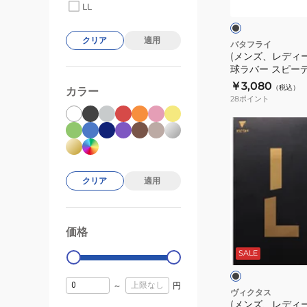
ッ
LL
キ
ク
ク
ッ
クリア
適用
ズ)
バタフライ
(メンズ、レディ
卓
球ラバー スピーデ
球
00260
￥3,080
（税込）
カラー
ラ
28
ポイント
バ
ー
(メ
ス
ン
ピ
ズ、
ー
レ
クリア
適用
デ
デ
ィ
ィ
ー
ー
ブ
価格
99000
0
PO
ス、
ラ
ッ
SALE
00260
キ
ク
ッ
～
円
ズ)
ヴィクタス
(メンズ、レディ
卓