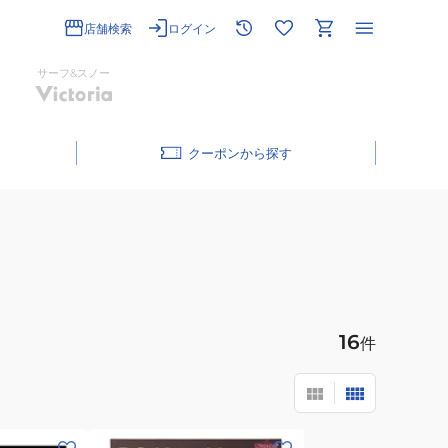
店舗検索
ログイン
サーフ&スノー
クーポン
16
件
(メ