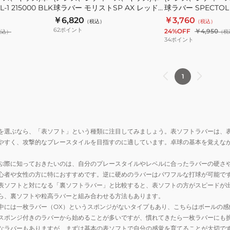
1 215000 BLK
球ラバー モリストSP AX レッド
球ラバー SPECTOL S
球
球
NR8723-20
0040
￥6,820
￥3,760
（税込）
（税込）
ラ
ラ
62
ポイント
24%OFF
￥4,950
税込）
（税
バ
バ
34
ポイント
ー
ー
モ
SPECTOL
リ
S3
1
ス
210030
ト
0040
SP
AX
を選ぶなら、「表ソフト」という種類に注目してみましょう。表ソフトラバーは、
レ
やすく、攻撃的なプレースタイルを目指すのに適しています。卓球の基本を覚えな
ッ
ド
ぶ際に知っておきたいのは、自分のプレースタイルやレベルに合ったラバーの硬さ
NR8723-
心者や女性の方に特におすすめです。逆に硬めのラバーはパワフルな打球が可能で
20
表ソフトと対になる「裏ソフトラバー」と比較すると、表ソフトの方がスピードが
ら、裏ソフトや粒高ラバーと組み合わせる方法もあります。
中には一枚ラバー（OX）というスポンジがないタイプもあり、こちらはボールの
スポンジ付きのラバーから始めることが多いですが、慣れてきたら一枚ラバーにも
なラバーもありますが、まずは基本の表ソフトで自分の感覚を育てることが大切で