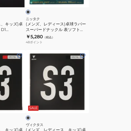
卓
球
ラ
ニッタク
ス、キッズ)卓
(メンズ、レディース)卓球ラバー
バ
 D1
スーパードナックル 表ソフト
ー
NR8573-71
￥5,280
（税込）
ス
48
ポイント
ー
パ
(メ
ー
ン
ド
ズ、
ナ
レ
ッ
デ
ク
ィ
ル
ー
ブ
表
ス、
ラ
SALE
ソ
キ
フ
ッ
ト
ズ)
ヴィクタス
ス、キッズ)卓
(メンズ、レディース、キッズ)卓
NR8573-
卓