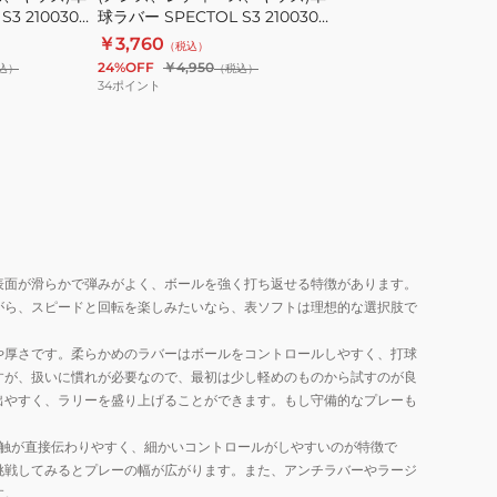
3 210030
球ラバー SPECTOL S3 210030
71
球
0020
￥3,760
（税込）
ラ
24%OFF
￥4,950
込）
（税込）
バ
34
ポイント
ー
SPECTOL
S3
210030
0020
表面が滑らかで弾みがよく、ボールを強く打ち返せる特徴があります。
がら、スピードと回転を楽しみたいなら、表ソフトは理想的な選択肢で
や厚さです。柔らかめのラバーはボールをコントロールしやすく、打球
すが、扱いに慣れが必要なので、最初は少し軽めのものから試すのが良
出やすく、ラリーを盛り上げることができます。もし守備的なプレーも
感触が直接伝わりやすく、細かいコントロールがしやすいのが特徴で
挑戦してみるとプレーの幅が広がります。また、アンチラバーやラージ
す。