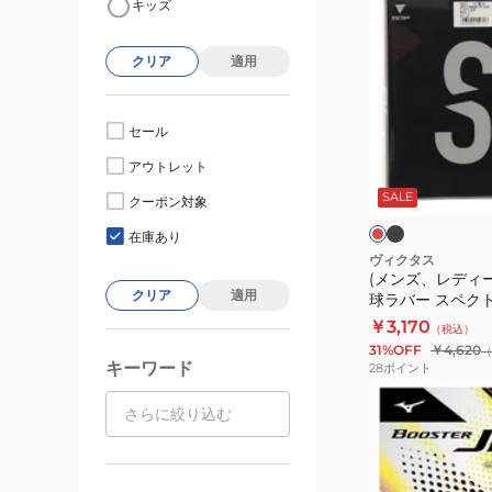
キッズ
ン
ズ、
クリア
適用
レ
デ
ィ
セール
ー
ブ
レ
アウトレット
ラ
ス、
ッ
ッ
ド
SALE
キ
クーポン対象
ク
ク
ッ
在庫あり
ズ)
ヴィクタス
(メンズ、レディ
卓
クリア
適用
球ラバー スペクトル 
球
￥3,170
（税込）
ラ
31%OFF
￥4,620
（
バ
キーワード
28
ポイント
ー
(メ
ス
ン
ペ
ズ、
ク
レ