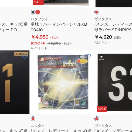
ド
ッ
ド
ッ
SALE
赤
ー
キ
ク
00260-
シ
ッ
006
ャ
ズ)
バタフライ
ヴィクタス
ース、キッズ)卓
卓球ラバー インパーシャルXB
(メンズ、レディー
ル
卓
ィー PO
00410
球ラバー SPINPIPS
XB
球
210040RED
￥4,950
￥4,620
（税込）
（税込）
00410
ラ
42
ポイント
10%OFF
￥5,500
（税込）
バ
45
ポイント
ー
(メ
(メ
SPINPIPS
ン
ン
D1
ズ、
ズ、
210040RED
レ
レ
デ
デ
ィ
ィ
ー
ー
レ
レ
ス、
ス、
ッ
ッ
ド
ド
ッ
SALE
キ
キ
ク
ッ
ッ
ズ)
ズ)
ニッタク
ヴィクタス
ース、キッズ)卓
(メンズ、レディース、キッズ)卓
(メンズ、レディー
卓
卓