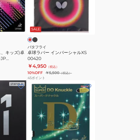
ク
ー
ル
イ
表
ン
ブ
レ
ソ
ラ
パ
ッ
ッ
SALE
フ
ー
ト
シ
NR8572-
ャ
バタフライ
ス、キッズ)卓
卓球ラバー インパーシャルXS
20
ル
JP
00420
XS
￥4,950
（税込）
00420
10%OFF
￥5,500
（税込）
45
ポイント
(メ
ン
ズ、
レ
デ
ィ
ー
ブ
ス)
ラ