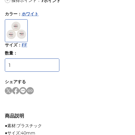
獲得ポイント：
7
ポイント
P
カラー
：
ホワイト
サイズ
：
FF
数量：
シェアする
商品説明
●素材:プラスチック
●サイズ:40mm