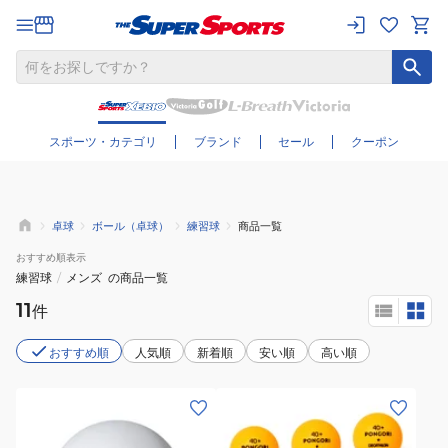
さらに絞り込む
スポーツ・カテゴリ
ブランド
セール
クーポン
卓球
ボール（卓球）
練習球
商品一覧
おすすめ
順表示
練習球
/
メンズ
の商品一覧
11
件
おすすめ順
人気順
新着順
安い順
高い順
(メ
(メ
ン
ン