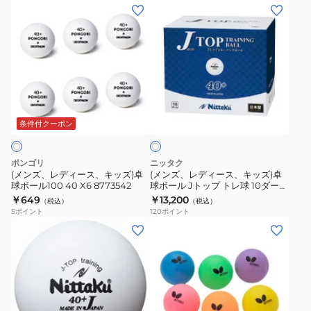
ボ
ボ
(メ
(メ
菌
40
40
ー
ー
ン
ン
仕
ミ
ミ
ル
ル
ズ、
ズ、
様
リ
リ
練
6
レ
レ
ト
NB-
NB-
習
個
デ
デ
レ
1760
1720
球
入
ィ
ィ
ー
ト
抗
ホ
J
り
ー
ー
ニ
ワ
レ
菌
ト
JSP-
ス、
ス、
条件付クーポン
イ
ン
ー
仕
ッ
6OR
ト
キ
キ
グ
ニ
様
プ
ッ
ッ
練
ポンゴリ
ニッタク
ン
ト
ト
ズ)
ズ)
(メンズ、レディース、キッズ)卓
(メンズ、レディース、キッズ)卓
習
グ
レ
レ
球ボール100 40 X6 8773542
球ボール Jトップ トレ球 10ダース
卓
卓
球
NB1367
練
ー
￥649
￥13,200
球
（税込）
（税込）
球
球
5
ポイント
120
ポイント
習
ニ
3
ボ
ボ
(メ
球
ン
個
ー
ー
ン
自
グ
入
ル
ル
ズ、
主
練
NB1359
100
J
レ
練
習
40
ト
デ
球
X6
ッ
ィ