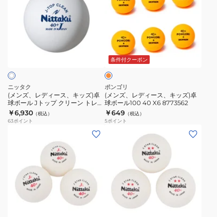
ズ、
ズ、
レ
レ
デ
デ
ィ
ィ
オ
ー
ー
レ
ス、
ス、
ン
条件付クーポン
ジ
キ
キ
ッ
ッ
ニッタク
ポンゴリ
ズ)
ズ)
(メンズ、レディース、キッズ)卓
(メンズ、レディース、キッズ)卓
球ボール Jトップ クリーン トレ球
球ボール100 40 X6 8773562
卓
卓
5ダース(60個入) 40ミリ NB-
￥6,930
￥649
（税込）
（税込）
球
球
1743 抗菌仕様 トレーニング 練習
63
ポイント
5
ポイント
球
ボ
ボ
(メ
(メ
ー
ー
ン
ン
ル
ル
ズ、
ズ、
J
100
レ
レ
ト
40
デ
デ
ッ
X6
ィ
ィ
ホ
プ
8773562
ー
ー
ワ
ク
ス、
ス、
イ