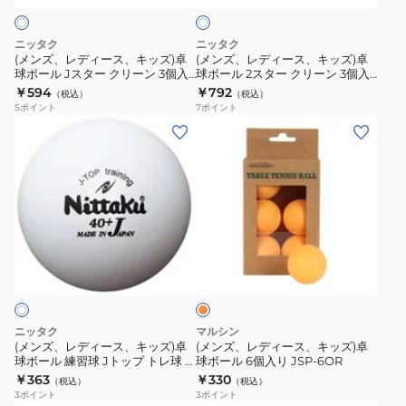
リ
ト
キ
キ
ー
ッ
ッ
ニッタク
ニッタク
ン
ズ)
ズ)
(メンズ、レディース、キッズ)卓
(メンズ、レディース、キッズ)卓
ト
球ボール Jスター クリーン 3個入
球ボール 2スター クリーン 3個入
卓
卓
40ミリ NB-1760 トレーニング 練
40ミリ NB-1720 抗菌仕様 トレー
￥594
￥792
レ
（税込）
（税込）
球
球
習球 自主練
ニング 練習球
5
ポイント
7
ポイント
球
ボ
ボ
(メ
(メ
5
ー
ー
ン
ン
ダ
ル
ル
ズ、
ズ、
ー
J
2
レ
レ
ス
ス
ス
デ
デ
(60
タ
タ
ィ
ィ
個
オ
ー
ー
ー
ー
レ
入)
ク
ク
ス、
ス、
ン
40
リ
リ
ジ
キ
キ
ミ
ー
ー
ッ
ッ
ニッタク
マルシン
リ
ン
ン
ズ)
ズ)
(メンズ、レディース、キッズ)卓
(メンズ、レディース、キッズ)卓
NB-
3
3
球ボール 練習球 Jトップ トレ球 3
球ボール 6個入り JSP-6OR
卓
卓
個入 NB1359
1743
￥363
￥330
個
個
（税込）
（税込）
球
球
3
ポイント
3
ポイント
抗
入
入