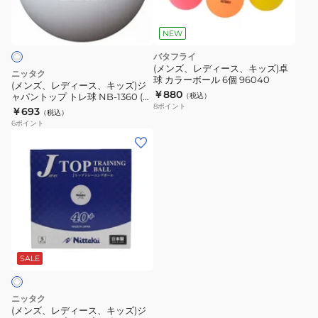
8773542
プ
ー
ト
ス、
NEW
レ
キ
バタフライ
球
ッ
(メンズ、レディース、キッズ)卓
ニッタク
10
球 カラーボール 6個 96040
ズ)
(メンズ、レディース、キッズ)ジ
￥880
ダ
ャパントップ トレ球 NB-1360 (6
（税込）
ジ
8
ポイント
個) 自主練 卓球
￥693
ー
（税込）
ャ
6
ポイント
ス
パ
(メ
NB1367
ン
ン
ト
ズ、
ッ
レ
プ
デ
ト
ィ
レ
ー
球
ス、
SALE
NB-
キ
1360
ッ
ニッタク
(6
ズ)
(メンズ、レディース、キッズ)ジ