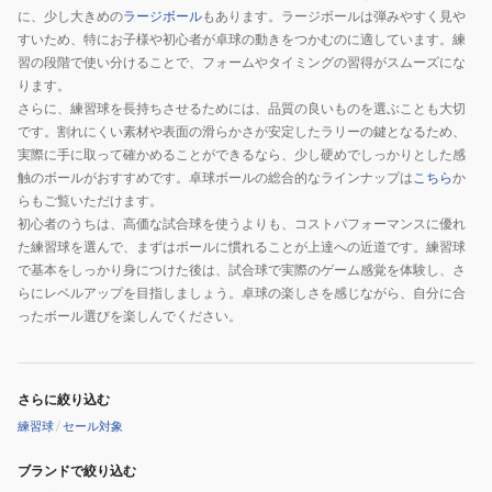
に、少し大きめの
ラージボール
もあります。ラージボールは弾みやすく見や
卓
すいため、特にお子様や初心者が卓球の動きをつかむのに適しています。練
球
習の段階で使い分けることで、フォームやタイミングの習得がスムーズにな
ります。
さらに、練習球を長持ちさせるためには、品質の良いものを選ぶことも大切
です。割れにくい素材や表面の滑らかさが安定したラリーの鍵となるため、
実際に手に取って確かめることができるなら、少し硬めでしっかりとした感
触のボールがおすすめです。卓球ボールの総合的なラインナップは
こちら
か
らもご覧いただけます。
初心者のうちは、高価な試合球を使うよりも、コストパフォーマンスに優れ
た練習球を選んで、まずはボールに慣れることが上達への近道です。練習球
で基本をしっかり身につけた後は、試合球で実際のゲーム感覚を体験し、さ
らにレベルアップを目指しましょう。卓球の楽しさを感じながら、自分に合
ったボール選びを楽しんでください。
さらに絞り込む
練習球
/
セール対象
ブランドで絞り込む