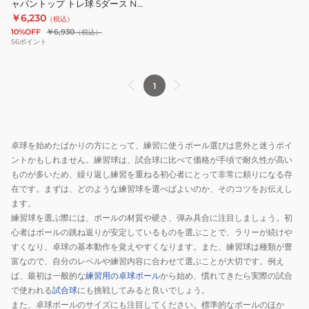
個)
ャパントップ トレ球 5ダース NB-
ジ
1366 自主練 卓球
￥6,230
自
（税込）
ャ
10%OFF
￥6,930
（税込）
主
パ
56
ポイント
練
ン
卓
ト
球
1
ッ
プ
ト
レ
卓球を始めたばかりの方にとって、練習に使うボール選びは意外と迷うポイ
球
ントかもしれません。練習球は、試合球に比べて価格が手頃で耐久性が高い
5
ものが多いため、繰り返し練習を重ねる初心者にとって非常に頼りになる存
ダ
在です。まずは、どのような練習球を選べばよいのか、そのコツをお伝えし
ます。
ー
練習球を選ぶ際には、ボールの材質や硬さ、弾み具合に注目しましょう。初
ス
心者はボールの跳ね返りが安定しているものを選ぶことで、ラリーが続けや
NB-
すくなり、卓球の基本動作を覚えやすくなります。また、練習球は種類が豊
1366
富なので、自分のレベルや練習内容に合わせて選ぶことが大切です。例え
自
ば、最初は一般的な
練習用の卓球ボール
から始め、慣れてきたら実際の試合
主
で使われる
試合球
にも挑戦してみると良いでしょう。
練
また、卓球ボールのサイズにも注目してください。標準的なボールのほか