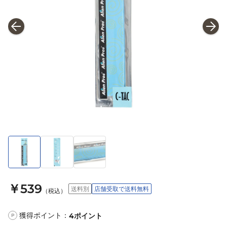
￥539
送料別
店舗受取で送料無料
（税込）
獲得ポイント：
4
ポイント
P