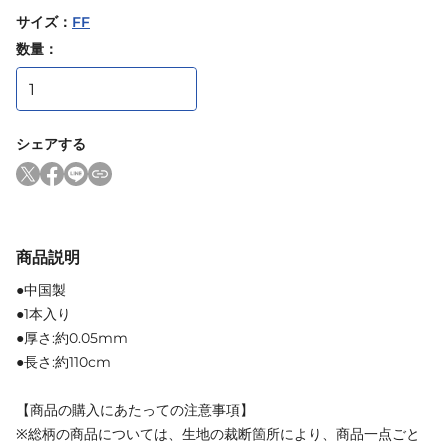
サイズ
：
FF
数量：
シェアする
商品説明
●中国製
●1本入り
●厚さ:約0.05mm
●長さ:約110cm
【商品の購入にあたっての注意事項】
※総柄の商品については、生地の裁断箇所により、商品一点ごと