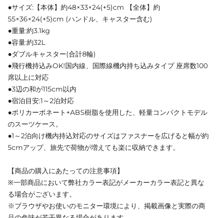
●サイズ:【本体】約48×33×24(+5)cm 【全体】約
55×36×24(+5)cm (ハンドル、キャスター含む)
●重量:約3.1kg
●容量:約32L
●ダブルキャスター(合計8輪)
●飛行機持込みOK!国内線、国際線機内持ち込みタイプ 座席数100
席以上に対応
●3辺の和が115cm以内
●宿泊目安:1～2泊対応
●ポリカーボネート+ABS樹脂を使用した、軽量コンパクトモデル
のスーツケース。
●1～2泊向け機内持込対応のサイズはファスナーを広げると幅が約
5cmアップ、旅先で荷物が増えても楽に収納できます。
【商品の購入にあたっての注意事項】
※一部商品において弊社カラー表記がメーカーカラー表記と異な
る場合がございます。
※ブラウザやお使いのモニター環境により、掲載画像と実際の商
品の色味が若干異なる場合があります。