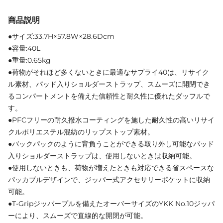
商品説明
●サイズ:33.7H×57.8W×28.6Dcm
●容量:40L
●重量:0.65kg
●荷物がそれほど多くないときに最適なサプライ40は、リサイク
ル素材、パッド入りショルダーストラップ、スムーズに開閉でき
るコンパートメントを備えた信頼性と耐久性に優れたダッフルで
す。
●PFCフリーの耐久撥水コーティングを施した耐久性の高いリサイ
クルポリエステル混紡のリップストップ素材。
●バックパックのように背負うことができる取り外し可能なパッド
入りショルダーストラップは、使用しないときは収納可能。
●使用しないときも、荷物が増えたときも対応できる省スペースな
パッカブルデザインで、ジッパー式アクセサリーポケットに収納
可能。
●T-Gripジッパープルを備えたオーバーサイズのYKK No.10ジッパ
ーにより、スムーズで直線的な開閉が可能。