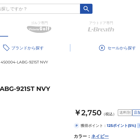
ゴルフ専門
アウトドア専門
ブランド
セール
004-LABG-921ST NVY
G-921ST NVY
￥2,750
送料別
店
（税込）
獲得ポイント：
125
ポイント
(5%)
P
カラー
：
ネイビー