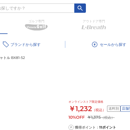
ゴルフ専門
アウトドア専門
ブランド
セール
トル BX81-52
オンラインストア限定価格
￥1,232
送料別
店舗
（税込）
10%OFF
￥1,375
（税込）
獲得ポイント：
11
ポイント
P