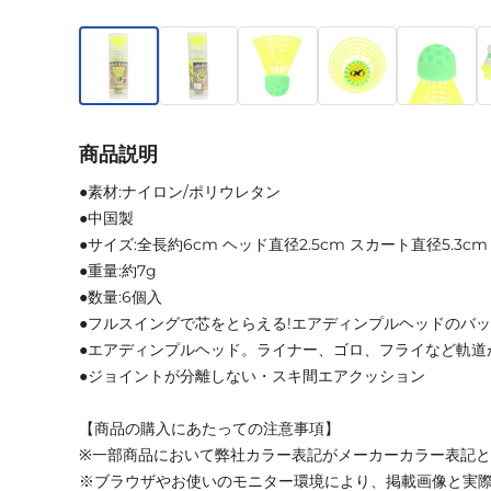
商品説明
●素材:ナイロン/ポリウレタン
●中国製
●サイズ:全長約6cm ヘッド直径2.5cm スカート直径5.3cm
●重量:約7g
●数量:6個入
●フルスイングで芯をとらえる!エアディンプルヘッドのバ
●エアディンプルヘッド。ライナー、ゴロ、フライなど軌道
●ジョイントが分離しない・スキ間エアクッション
【商品の購入にあたっての注意事項】
※一部商品において弊社カラー表記がメーカーカラー表記
※ブラウザやお使いのモニター環境により、掲載画像と実