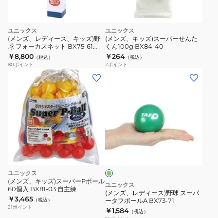
ン
シ
HT-
ン
86
ユニックス
ユニックス
CT-
(メンズ、レディース、キッズ)野
(メンズ、キッズ)スーパーせんた
BLK
015BK
球 フォーカスネット BX75-61
くん100g BX84-40
【メーカー取り寄せ】
￥8,800
￥264
自
（税込）
（税込）
80
ポイント
2
ポイント
主
(メ
練
ン
ズ、
レ
デ
ィ
グ
ー
リ
ス)
ー
ン
野
ユニックス
球
(メンズ、キッズ)スーパーPボール
ユニックス
60個入 BX81-03 自主練
ス
(メンズ、レディース)野球 スーパ
￥3,465
（税込）
ータフボールA BX73-71
ー
31
ポイント
￥1,584
（税込）
パ