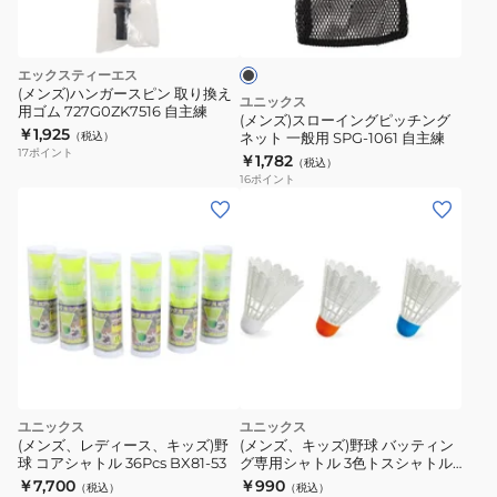
ブ
イ
ジ
ラ
ン
ン
ッ
ク
グ
ホ
エックスティーエス
ピ
ワ
(メンズ)ハンガースピン 取り換え
ユニックス
用ゴム 727G0ZK7516 自主練
ッ
イ
(メンズ)スローイングピッチング
￥1,925
（税込）
ネット 一般用 SPG-1061 自主練
チ
ト
17
ポイント
￥1,782
（税込）
ン
松
16
ポイント
グ
ヤ
ネ
ニ
ッ
BER032.01
ト
一
般
用
SPG-
1061
ユニックス
ユニックス
自
(メンズ、レディース、キッズ)野
(メンズ、キッズ)野球 バッティン
主
球 コアシャトル 36Pcs BX81-53
グ専用シャトル 3色トスシャトル
6個入り BX81-01 自主練
￥7,700
￥990
練
（税込）
（税込）