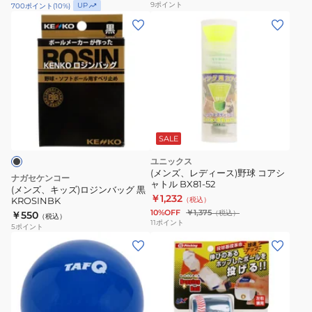
9
ポイント
UP
700
ポイント
(
10
%)
(メ
ン
ズ、
キ
ッ
ズ)
ロ
ジ
SALE
ン
ユニックス
バ
(メンズ、レディース)野球 コアシ
ナガセケンコー
ャトル BX81-52
ッ
(メンズ、キッズ)ロジンバッグ 黒
￥1,232
KROSINBK
（税込）
グ
10%OFF
￥1,375
（税込）
￥550
（税込）
黒
11
ポイント
5
ポイント
KROSINBK
(メ
ン
ズ、
レ
デ