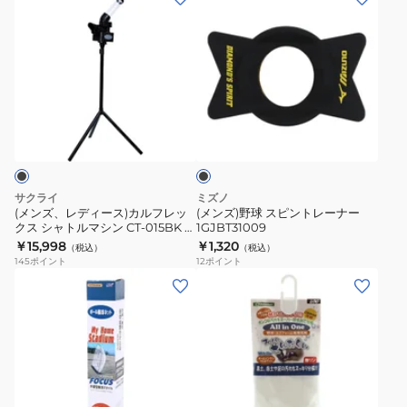
ナ
ン
ン
ー
ズ、
ズ)
シ
レ
野
ャ
デ
球
ト
ィ
ス
ル
ブ
ー
ピ
ラ
マ
ス)
ン
ッ
シ
ク
カ
ト
ン
ル
レ
サクライ
ミズノ
自
フ
ー
(メンズ、レディース)カルフレッ
(メンズ)野球 スピントレーナー
主
クス シャトルマシン CT-015BK 自
1GJBT31009
レ
ナ
主練
練
￥15,998
￥1,320
（税込）
（税込）
ッ
ー
145
ポイント
12
ポイント
マ
ク
1GJBT31009
ル
ス
チ
シ
ト
ャ
ス
ト
マ
ル
シ
マ