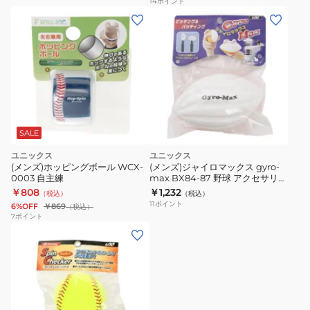
14
ポイント
ー
タ
フ
ボ
ー
ル
A
BX73-
SALE
71
ユニックス
ユニックス
(メンズ)ホッピングボール WCX-
(メンズ)ジャイロマックス gyro-
0003 自主練
max BX84-87 野球 アクセサリ
自主練
￥808
￥1,232
（税込）
（税込）
11
ポイント
6%OFF
￥869
（税込）
7
ポイント
(メ
ン
ズ)
ス
ピ