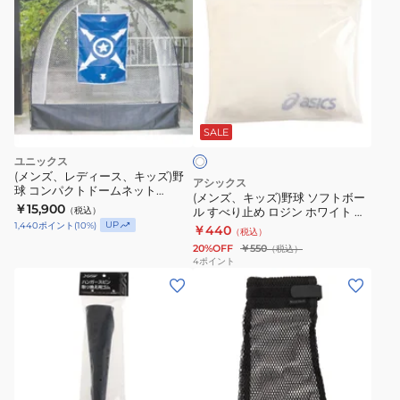
ン
自
ズ、
主
キ
練
ッ
ズ)
ホ
野
ワ
球
SALE
イ
ト
ソ
ユニックス
フ
(メンズ、レディース、キッズ)野
アシックス
球 コンパクトドームネット
ト
(メンズ、キッズ)野球 ソフトボー
BX75-62.
￥15,900
（税込）
ル すべり止め ロジン ホワイト 松
ボ
UP
ヤニ BER032.01
1,440
ポイント
(
10
%)
￥440
（税込）
ー
20%OFF
￥550
（税込）
ル
4
ポイント
(メ
す
ン
べ
ズ)
り
ス
止
ロ
め
ー
ロ