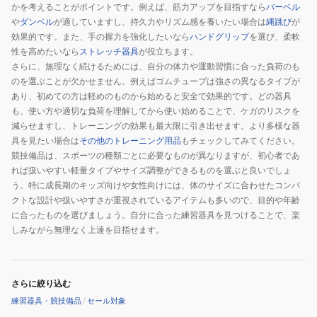
かを考えることがポイントです。例えば、筋力アップを目指すなら
バーベル
や
ダンベル
が適していますし、持久力やリズム感を養いたい場合は
縄跳び
が
効果的です。また、手の握力を強化したいなら
ハンドグリップ
を選び、柔軟
性を高めたいなら
ストレッチ器具
が役立ちます。
さらに、無理なく続けるためには、自分の体力や運動習慣に合った負荷のも
のを選ぶことが欠かせません。例えばゴムチューブは強さの異なるタイプが
あり、初めての方は軽めのものから始めると安全で効果的です。どの器具
も、使い方や適切な負荷を理解してから使い始めることで、ケガのリスクを
減らせますし、トレーニングの効果も最大限に引き出せます。より多様な器
具を見たい場合は
その他のトレーニング用品
もチェックしてみてください。
競技備品は、スポーツの種類ごとに必要なものが異なりますが、初心者であ
れば扱いやすい軽量タイプやサイズ調整ができるものを選ぶと良いでしょ
う。特に成長期のキッズ向けや女性向けには、体のサイズに合わせたコンパ
クトな設計や扱いやすさが重視されているアイテムも多いので、目的や年齢
に合ったものを選びましょう。自分に合った練習器具を見つけることで、楽
しみながら無理なく上達を目指せます。
さらに絞り込む
練習器具・競技備品
/
セール対象