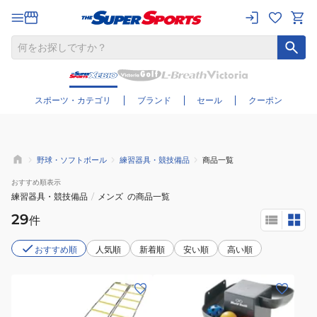
さらに絞り込む
スポーツ・カテゴリ
ブランド
セール
クーポン
野球・ソフトボール
練習器具・競技備品
商品一覧
おすすめ
順表示
練習器具・競技備品
/
メンズ
の商品一覧
29
件
おすすめ順
人気順
新着順
安い順
高い順