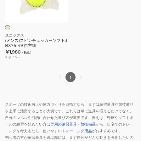
ン
チ
ェ
ッ
カ
ユニックス
ー
(メンズ)スピンチェッカーソフト3
BX76-49 自主練
ソ
￥1,980
（税込）
フ
18
ポイント
ト
3
BX76-
1
49
自
主
スポーツの技術向上や体力づくりを目指すなら、まずは練習器具や競技備品
練
を上手に活用することが大切です。これらは単に道具を揃えるだけでなく、
自分のレベルや目的に合わせた選び方が重要です。例えば、野球やソフトボ
ールの練習を始めたい方は
専用の練習器具・競技備品
から、自宅でのトレー
ニングを考えるなら、使いやすい
トレーニング用品
がおすすめです。
初心者の方が練習器具を選ぶ際には、まず自分がどんな動きを強化したいの