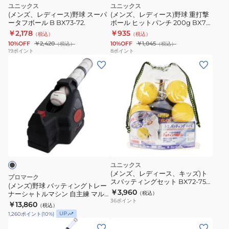
球
球
ユニックス
ユニックス
ス
重
(メンズ、レディース)野球 スーパ
(メンズ、レディース)野球 重打撃
ータフボール B BX73-72.
ボール ヒットパンチ 200g BX77-
ー
打
02.
￥2,178
￥935
（税込）
（税込）
パ
撃
10%OFF
￥2,420
10%OFF
￥1,045
（税込）
（税込）
ー
ボ
19
ポイント
8
ポイント
(メ
タ
ー
ン
フ
ル
ズ)
ボ
ヒ
野
ー
ッ
球
ル
ト
バ
B
パ
ッ
BX73-
ン
テ
72.
チ
ィ
200g
ユニックス
ン
BX77-
(メンズ、レディース、キッズ)ト
プロマーク
スバッティングセット BX72-75
グ
02.
(メンズ)野球 バッティングトレー
自主練
￥3,960
ナーシャトルマシン 自主練 マル
（税込）
ト
36
ポイント
チトスマシン HT-86 BLK
￥13,860
（税込）
レ
UP
1,260
ポイント
(
10
%)
ー
(メ
(メ