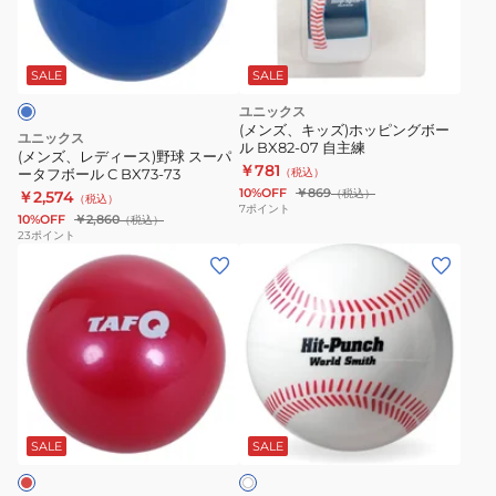
ィ
ー
ス)
SALE
SALE
野
ユニックス
球
(メンズ、キッズ)ホッピングボー
ユニックス
ル BX82-07 自主練
ス
(メンズ、レディース)野球 スーパ
￥781
ータフボール C BX73-73
（税込）
ー
10%OFF
￥869
（税込）
￥2,574
（税込）
パ
7
ポイント
10%OFF
￥2,860
（税込）
ー
23
ポイント
(メ
(メ
タ
ン
ン
フ
ズ、
ズ、
ボ
レ
レ
ー
デ
デ
ル
ィ
ィ
C
ホ
ー
ー
BX73-
ワ
ス)
ス)
73
SALE
SALE
イ
ト
野
野