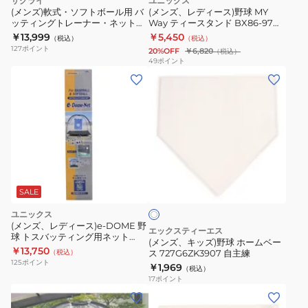
サクライ
ユニックス
(メンズ)軟式・ソフトボール用 バ
(メンズ、レディース)野球 MY
ッティングトレーナー・ネット
Way ティースタンド BX86-97
HT-76N 自主練
【メーカー取り寄せ】
￥13,999
￥5,450
（税込）
（税込）
127
ポイント
20%OFF
￥6,820
（税込）
49
ポイント
(メ
ン
ズ、
キ
ッ
ズ)
ホ
野
ワ
球
SALE
イ
ト
ホ
ユニックス
ー
(メンズ、レディース)e-DOME 野
エックスティーエス
球 トスバッティング用ネット
ム
(メンズ、キッズ)野球 ホームベー
BX77-54 自主練 【メーカー取り
￥13,750
（税込）
ス 727G6ZK3907 自主練
ベ
寄せ】
125
ポイント
￥1,969
（税込）
ー
17
ポイント
ス
(メ
727G6ZK3907