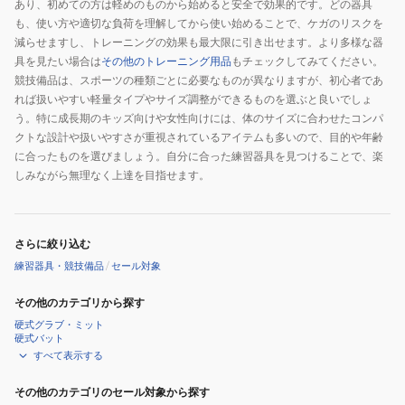
あり、初めての方は軽めのものから始めると安全で効果的です。どの器具
も、使い方や適切な負荷を理解してから使い始めることで、ケガのリスクを
減らせますし、トレーニングの効果も最大限に引き出せます。より多様な器
具を見たい場合は
その他のトレーニング用品
もチェックしてみてください。
競技備品は、スポーツの種類ごとに必要なものが異なりますが、初心者であ
れば扱いやすい軽量タイプやサイズ調整ができるものを選ぶと良いでしょ
う。特に成長期のキッズ向けや女性向けには、体のサイズに合わせたコンパ
クトな設計や扱いやすさが重視されているアイテムも多いので、目的や年齢
に合ったものを選びましょう。自分に合った練習器具を見つけることで、楽
しみながら無理なく上達を目指せます。
さらに絞り込む
練習器具・競技備品
/
セール対象
その他のカテゴリから探す
硬式グラブ・ミット
硬式バット
すべて表示する
その他のカテゴリのセール対象から探す