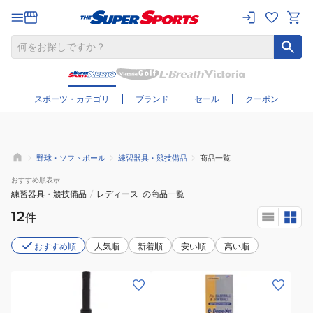
さらに絞り込む
スポーツ・カテゴリ
ブランド
セール
クーポン
野球・ソフトボール
練習器具・競技備品
商品一覧
おすすめ
順表示
練習器具・競技備品
/
レディース
の商品一覧
12
件
おすすめ順
人気順
新着順
安い順
高い順