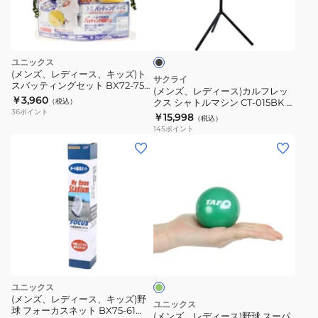
ィ
B
パ
ブ
ー
BX73-
ン
ラ
ス)
72.
チ
ッ
ク
カ
200g
ユニックス
ル
BX77-
(メンズ、レディース、キッズ)ト
サクライ
スバッティングセット BX72-75
フ
02.
(メンズ、レディース)カルフレッ
自主練
￥3,960
（税込）
クス シャトルマシン CT-015BK 自
レ
36
ポイント
主練
￥15,998
（税込）
ッ
145
ポイント
ク
(メ
ス
ン
シ
ズ、
ャ
レ
ト
デ
ル
ィ
グ
マ
ー
リ
シ
ス)
ー
ン
ン
野
ユニックス
CT-
球
(メンズ、レディース、キッズ)野
ユニックス
015BK
球 フォーカスネット BX75-61
ス
(メンズ、レディース)野球 スーパ