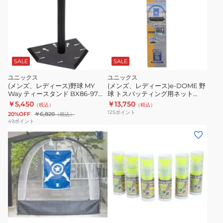
SALE
SALE
ユニックス
ユニックス
(メンズ、レディース)野球 MY
(メンズ、レディース)e-DOME 野
Way ティースタンド BX86-97
球 トスバッティング用ネット
【メーカー取り寄せ】
BX77-54 自主練 【メーカー取り
￥5,450
￥13,750
（税込）
（税込）
寄せ】
125
ポイント
20%OFF
￥6,820
（税込）
49
ポイント