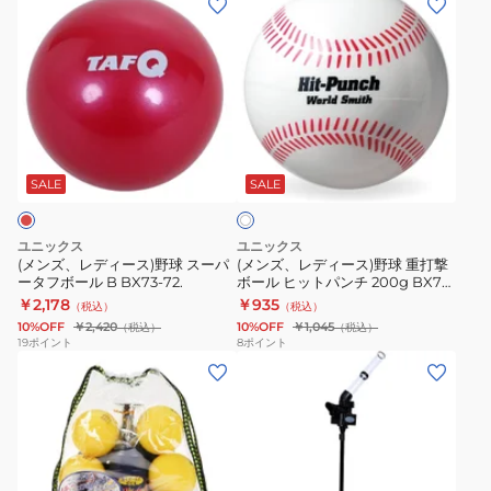
ン
ン
フ
ズ、
ズ、
ボ
レ
レ
ー
デ
デ
ル
ィ
ィ
C
ホ
ー
ー
BX73-
ワ
ス)
ス)
73
SALE
SALE
イ
ト
野
野
球
球
ユニックス
ユニックス
ス
重
(メンズ、レディース)野球 スーパ
(メンズ、レディース)野球 重打撃
ータフボール B BX73-72.
ボール ヒットパンチ 200g BX77-
ー
打
02.
￥2,178
￥935
（税込）
（税込）
パ
撃
10%OFF
￥2,420
10%OFF
￥1,045
（税込）
（税込）
ー
ボ
19
ポイント
8
ポイント
(メ
タ
ー
ン
フ
ル
ズ、
ボ
ヒ
レ
ー
ッ
デ
ル
ト