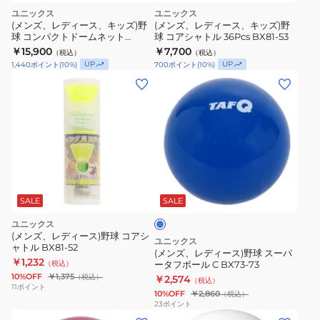
ユニックス
ユニックス
(メンズ、レディース、キッズ)野
(メンズ、レディース、キッズ)野
球 コンパクトドームネット
球 コアシャトル 36Pcs BX81-53
BX75-62.
￥15,900
￥7,700
（税込）
（税込）
UP
UP
1,440
ポイント
(
10
%)
700
ポイント
(
10
%)
(メ
ン
ズ、
レ
デ
ィ
ブ
ー
ル
ス)
ー
SALE
SALE
野
ユニックス
球
(メンズ、レディース)野球 コアシ
ユニックス
ャトル BX81-52
ス
(メンズ、レディース)野球 スーパ
￥1,232
（税込）
ータフボール C BX73-73
ー
10%OFF
￥1,375
（税込）
￥2,574
（税込）
パ
11
ポイント
10%OFF
￥2,860
（税込）
ー
23
ポイント
(メ
(メ
タ