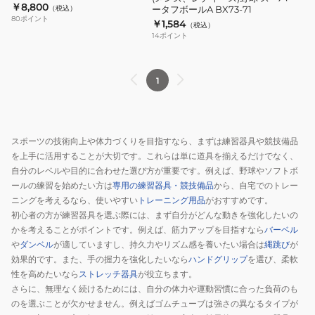
【メーカー取り寄せ】
￥8,800
自
（税込）
ータフボールA BX73-71
ー
80
ポイント
￥1,584
主
（税込）
パ
14
ポイント
練
ー
タ
フ
1
ボ
ー
ル
スポーツの技術向上や体力づくりを目指すなら、まずは練習器具や競技備品
A
を上手に活用することが大切です。これらは単に道具を揃えるだけでなく、
BX73-
自分のレベルや目的に合わせた選び方が重要です。例えば、野球やソフトボ
71
ールの練習を始めたい方は
専用の練習器具・競技備品
から、自宅でのトレー
ニングを考えるなら、使いやすい
トレーニング用品
がおすすめです。
初心者の方が練習器具を選ぶ際には、まず自分がどんな動きを強化したいの
かを考えることがポイントです。例えば、筋力アップを目指すなら
バーベル
や
ダンベル
が適していますし、持久力やリズム感を養いたい場合は
縄跳び
が
効果的です。また、手の握力を強化したいなら
ハンドグリップ
を選び、柔軟
性を高めたいなら
ストレッチ器具
が役立ちます。
さらに、無理なく続けるためには、自分の体力や運動習慣に合った負荷のも
のを選ぶことが欠かせません。例えばゴムチューブは強さの異なるタイプが