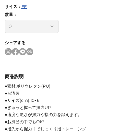
サイズ
：
FF
数量：
シェアする
商品説明
●素材:ポリウレタン(PU)
●台湾製
●サイズ(cm):10×6
●ぎゅっと握って握力UP
●適度な硬さが握力や指の力を鍛えます。
●お風呂の中でもOK!
●指先から握力までじっくり指トレーニング