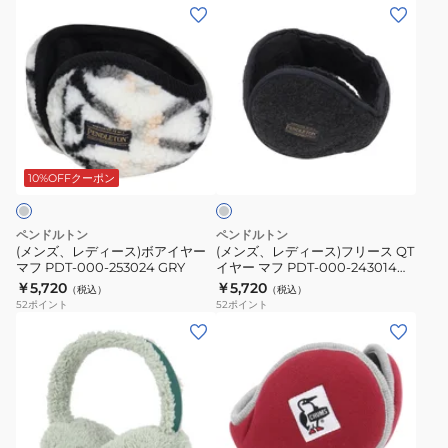
ー
(メ
(メ
マ
ン
ン
フ
ズ、
ズ、
ニ
レ
レ
ッ
デ
デ
ト
ィ
ィ
チ
バ
ー
ー
ャ
ッ
ス)
ス)
コ
10%OFFクーポン
ク
ー
ボ
フ
ル
ア
ア
リ
グ
ペンドルトン
ペンドルトン
ー
レ
イ
ー
(メンズ、レディース)ボアイヤー
(メンズ、レディース)フリース QT
ー
ム
マフ PDT-000-253024 GRY
イヤー マフ PDT-000-243014
ヤ
ス
CGRY
￥5,720
￥5,720
防
（税込）
（税込）
ー
QT
52
ポイント
52
ポイント
寒
マ
イ
(メ
(メ
900CO3II0036
フ
ヤ
ン
ン
900CO3II0037
PDT-
ー
ズ、
ズ、
000-
マ
レ
レ
253024
フ
デ
デ
GRY
PDT-
ィ
ィ