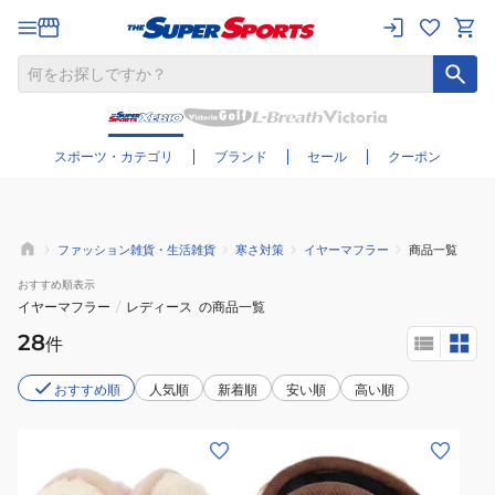
さらに絞り込む
スポーツ・カテゴリ
ブランド
セール
クーポン
ファッション雑貨・生活雑貨
寒さ対策
イヤーマフラー
商品一覧
おすすめ
順表示
イヤーマフラー
/
レディース
の商品一覧
28
件
おすすめ順
人気順
新着順
安い順
高い順
(レ
(メ
デ
ン