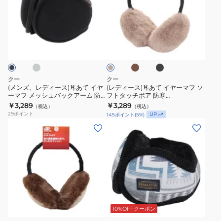
バ
グ
レ
ー
ッ
フ
デ
ス)
ク
リ
ィ
耳
グ
ブ
ブ
ベ
ア
ー
ー
あ
ラ
ラ
ー
ー
ス
ウ
ッ
ス)
て
ジ
ン
ク
ム
イ
ュ
耳
イ
防
ヤ
あ
ヤ
クー
クー
寒
ー
て
ー
(メンズ、レディース)耳あて イヤ
(レディース)耳あて イヤーマフ ソ
900CO3II0038
ウ
ーマフ メッシュバックアーム 防
フトタッチボア 防寒
イ
マ
寒 900CO3II0041
901CO3II0047 901CO3II0048
￥3,289
￥3,289
900CO3II0039
ォ
（税込）
（税込）
ヤ
フ
900CO3II0042
901CO3II0049
29
ポイント
UP
145
ポイント
(
5
%)
900CO3II0040
ー
ー
ソ
(レ
(メ
マ
マ
フ
デ
ン
ー
フ
ト
ィ
ズ、
CH09-
メ
タ
ー
レ
1358-
ッ
ッ
ス)
デ
K001
シ
チ
イ
ィ
ベ
ュ
ボ
グ
ヤ
ー
レ
バ
ア
ー
ス)
ー
10%OFFクーポン
ッ
防
マ
フ