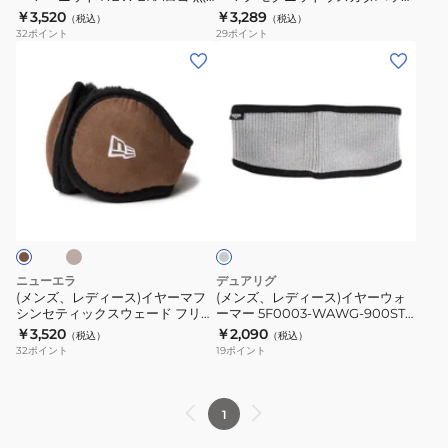
ウ
イ
ブラック 14668989
アーム 防寒 900CO3II0043 黒
ク
￥3,520
￥3,289
（税込）
（税込）
ォ
ヤ
32
ポイント
29
ポイント
柄
ー
ー
(メ
(メ
防
マ
マ
ン
ン
寒
ー
フ
ズ、
ズ、
900CO3II0031
ニ
モ
レ
レ
900CO3II0032
ッ
ク
デ
デ
ト
ニ
ィ
ィ
ベ
グ
NEW
ッ
ー
ー
レ
ERA
ト
ス)
ス)
ー
ロ
ウ
イ
イ
ゴ
ス
ヤ
ヤ
ニューエラ
デュアリグ
黒
ガ
ー
ー
(メンズ、レディース)イヤーマフ
(メンズ、レディース)イヤーウォ
ブ
タ
シンセティックスウェード フリー
ーマー 5F0003-WAWG-900ST
マ
ウ
ス 14669998 耳当て 防寒
グレー 灰色 GRY
￥3,520
￥2,090
ラ
バ
（税込）
（税込）
フ
ォ
32
ポイント
19
ポイント
ッ
ッ
シ
ー
ク
ク
ン
マ
14668989
ア
セ
ー
1
ー
テ
5F0003-