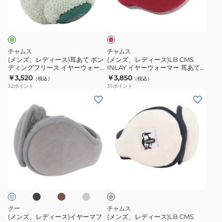
エ
000-
ー
ー
ン
243014
ス)
ス)LB
ジ
CGRY
耳
CMS
あ
INLAY
チャムス
チャムス
て
イ
(メンズ、レディース)耳あて ボン
(メンズ、レディース)LB CMS
ディングフリース イヤーウォーマ
INLAY イヤーウォーマー 耳あて
ボ
ヤ
ー CH09-1358-M127
CH09-1369-R075
￥3,520
￥3,850
（税込）
（税込）
ン
ー
32
ポイント
35
ポイント
デ
ウ
(メ
(メ
ィ
ォ
ン
ン
ン
ー
ズ、
ズ、
グ
マ
レ
レ
フ
ー
デ
デ
リ
耳
ィ
ィ
ブ
ブ
チ
キ
ー
あ
ー
ー
ラ
ャ
ナ
ス
て
ウ
コ
ス)
ス)LB
リ
ン
ー
イ
CH09-
イ
CMS
ル
ヤ
1369-
ヤ
INLAY
グ
クー
チャムス
レ
ー
R075
ー
イ
(メンズ、レディース)イヤーマフ
(メンズ、レディース)LB CMS