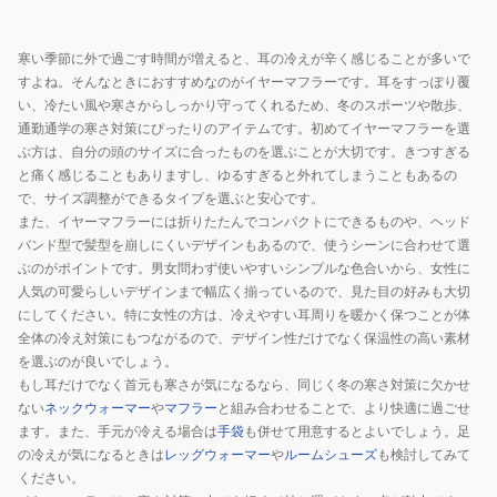
ム
ィ
WAWG-
防
ッ
900ST
寒い季節に外で過ごす時間が増えると、耳の冷えが辛く感じることが多いで
寒
ク
グ
すよね。そんなときにおすすめなのがイヤーマフラーです。耳をすっぽり覆
900CO3II0043
ス
レ
い、冷たい風や寒さからしっかり守ってくれるため、冬のスポーツや散歩、
黒
ウ
ー
通勤通学の寒さ対策にぴったりのアイテムです。初めてイヤーマフラーを選
ェ
灰
ぶ方は、自分の頭のサイズに合ったものを選ぶことが大切です。きつすぎる
ー
色
と痛く感じることもありますし、ゆるすぎると外れてしまうこともあるの
で、サイズ調整ができるタイプを選ぶと安心です。
ド
GRY
また、イヤーマフラーには折りたたんでコンパクトにできるものや、ヘッド
フ
バンド型で髪型を崩しにくいデザインもあるので、使うシーンに合わせて選
リ
ぶのがポイントです。男女問わず使いやすいシンプルな色合いから、女性に
ー
人気の可愛らしいデザインまで幅広く揃っているので、見た目の好みも大切
ス
にしてください。特に女性の方は、冷えやすい耳周りを暖かく保つことが体
14669998
全体の冷え対策にもつながるので、デザイン性だけでなく保温性の高い素材
耳
を選ぶのが良いでしょう。
もし耳だけでなく首元も寒さが気になるなら、同じく冬の寒さ対策に欠かせ
当
ない
ネックウォーマー
や
マフラー
と組み合わせることで、より快適に過ごせ
て
ます。また、手元が冷える場合は
手袋
も併せて用意するとよいでしょう。足
防
の冷えが気になるときは
レッグウォーマー
や
ルームシューズ
も検討してみて
寒
ください。