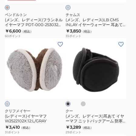
フ
CMS
ラ
INLAY
ペンドルトン
チャムス
ン
イ
(メンズ、レディース)フランネル
(メンズ、レディース)LB CMS
イヤーマフ PDT-000-253032
INLAY イヤーウォーマー 耳あて
ネ
ヤ
BEG
CH09-1369-G005
￥6,600
￥3,850
（税込）
（税込）
ル
ー
60
ポイント
35
ポイント
イ
ウ
(レ
(メ
ヤ
ォ
デ
ン
ー
ー
ィ
ズ、
マ
マ
ー
レ
フ
ー
ス)
デ
PDT-
耳
イ
ィ
チ
ブ
000-
あ
ヤ
ー
ャ
ラ
253032
て
コ
ー
ス)
ッ
ー
BEG
CH09-
ク
マ
耳
ル
1369-
フ
あ
グ
クリフメイヤー
クー
レ
G005
W2522102X:12:L/GRAY
て
(レディース)イヤーマフ
(メンズ、レディース)耳あて イヤ
ー
W2522102X:12:L/GRAY
ーマフ ニットバックアーム 防寒
イ
900CO3II0036 900CO3II0037
￥3,410
￥3,289
（税込）
（税込）
ヤ
31
ポイント
29
ポイント