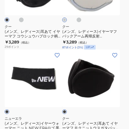
グ
チ
ィ
ッ
グ
ー
ー
ャ
レ
ン
フ
コ
ス)
ス)
ー
ー
グ
ル
耳
イ
ル
バ
901CO5II0044
あ
ヤ
グ
クー
クー
ッ
レ
て
ー
(メンズ、レディース)耳あて イヤ
(メンズ、レディース)イヤーマフ
ー
ク
ーマフ コウシュウハブロック柄
バックアーム再帰反射
イ
マ
防寒 900CO3II0031
900CO5II0039
ア
￥3,289
￥3,289
（税込）
（税込）
ヤ
フ
900CO3II0032
29
ポイント
UP
87
ポイント
(
3
%)
ー
ー
バ
(メ
(メ
ム
マ
ッ
ン
ン
防
フ
ク
ズ、
ズ、
寒
コ
ア
レ
レ
901CO3II0045
ウ
ー
デ
デ
901CO3II0046
シ
ム
ィ
ィ
ュ
再
ブ
ー
ー
ラ
ウ
帰
ス)
ス)
ッ
ハ
反
ク
イ
耳
ブ
射
ヤ
あ
ニューエラ
クー
ロ
900CO5II0039
ー
て
(メンズ、レディース)イヤーウォ
(メンズ、レディース)耳あて イヤ
ッ
ーマー ニット NEW ERAロゴ 黒
ーマフ モクニットウスガタバック