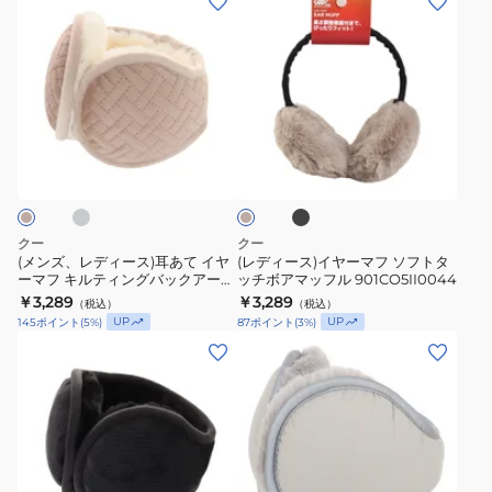
マ
ッ
ン
デ
フ
ク
ズ、
ィ
モ
ア
レ
ー
ク
ー
デ
ス)
ニ
ム
ィ
イ
グ
ブ
ッ
穴
ベ
ー
ヤ
ラ
ー
ト
あ
ッ
ス)
ー
ジ
ク
バ
き
ュ
耳
マ
ッ
タ
あ
フ
クー
クー
ク
イ
て
ソ
(メンズ、レディース)耳あて イヤ
(レディース)イヤーマフ ソフトタ
ア
プ
ーマフ キルティングバックアーム
ッチボアマッフル 901CO5II0044
イ
フ
防寒 901CO3II0045
ー
￥3,289
黒
￥3,289
（税込）
（税込）
ヤ
ト
901CO3II0046
UP
UP
145
ポイント
(
5
%)
87
ポイント
(
3
%)
ム
ブ
ー
タ
(メ
(メ
防
ラ
マ
ッ
ン
ン
寒
ッ
フ
チ
ズ、
ズ、
900CO3II0044
ク
キ
ボ
レ
レ
900CO5II0038
ル
ア
デ
デ
BLK
テ
マ
ィ
ィ