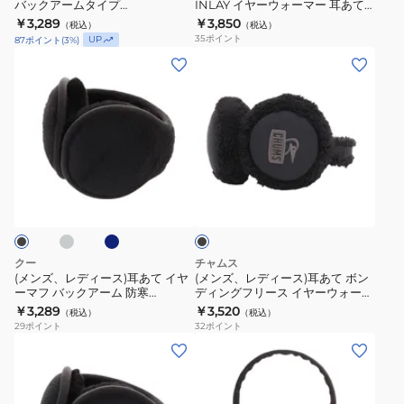
ウ
バックアームタイプ
INLAY イヤーウォーマー 耳あて
マ
ヤ
900CO5II0040
CH09-1369-W003
￥3,289
￥3,850
ォ
（税込）
（税込）
フ
ー
35
ポイント
UP
87
ポイント
(
3
%)
ー
バ
ウ
(メ
(メ
マ
ッ
ォ
ン
ン
ー
ク
ー
ズ、
ズ、
CH09-
ア
マ
レ
レ
1358-
ー
ー
デ
デ
M127
ム
耳
ィ
ィ
ラ
ネ
タ
あ
ブ
ー
ー
イ
ラ
イ
て
ビ
ス)
ス)
ッ
ー
プ
CH09-
ク
耳
耳
900CO5II0040
1369-
あ
あ
クー
チャムス
W003
て
て
(メンズ、レディース)耳あて イヤ
(メンズ、レディース)耳あて ボン
ーマフ バックアーム 防寒
ディングフリース イヤーウォーマ
イ
ボ
900CO3II0038 900CO3II0039
ー CH09-1358-K001
￥3,289
￥3,520
（税込）
（税込）
ヤ
ン
900CO3II0040
29
ポイント
32
ポイント
ー
デ
(メ
(レ
マ
ィ
ン
デ
フ
ン
ズ、
ィ