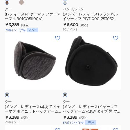
ク
寒
フ
ラ
クー
ペンドルトン
ア
901CO3II0047
フ
ン
(レディース)イヤーマフ ファーマ
(メンズ、レディース)フランネル
ー
901CO3II0048
ッフル 901CO5II0041
イヤーマフ PDT-000-253032
ァ
ネ
CGRY
ム
￥3,289
901CO3II0049
￥6,600
（税込）
（税込）
ー
ル
60
ポイント
UP
87
ポイント
(
3
%)
防
マ
イ
(メ
(メ
寒
ッ
ヤ
ン
ン
900CO3II0041
フ
ー
ズ、
ズ、
900CO3II0042
ル
マ
レ
レ
901CO5II0041
フ
デ
デ
PDT-
ィ
ィ
000-
ブ
ー
ー
ラ
253032
ス)
ス)
ッ
CGRY
ク
耳
イ
あ
ヤ
クー
クー
て
ー
(メンズ、レディース)耳あて イヤ
(メンズ、レディース)イヤーマフ
ーマフ モクニットバックアーム
バックアーム穴あきタイプ 黒 ブ
イ
マ
防寒 900CO3II0044
ラック 900CO5II0038 BLK
￥3,289
￥3,289
（税込）
（税込）
ヤ
フ
29
ポイント
UP
87
ポイント
(
3
%)
ー
バ
(メ
(レ