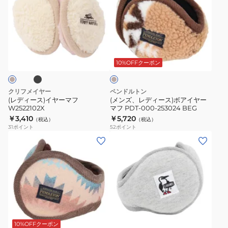
ィ
ズ、
ー
レ
ス)
デ
イ
ィ
ブ
ベ
ヤ
ー
ー
ー
ス)
ジ
10%OFFクーポン
ュ
マ
ボ
フ
ア
クリフメイヤー
ペンドルトン
W2522102X
イ
(レディース)イヤーマフ
(メンズ、レディース)ボアイヤー
W2522102X
マフ PDT-000-253024 BEG
ヤ
￥3,410
￥5,720
（税込）
（税込）
ー
31
ポイント
52
ポイント
マ
(メ
(メ
フ
ン
ン
PDT-
ズ、
ズ、
000-
レ
レ
253024
デ
デ
BEG
ィ
ィ
グ
ー
ー
レ
ス)
ス)LB
ー
10%OFFクーポン