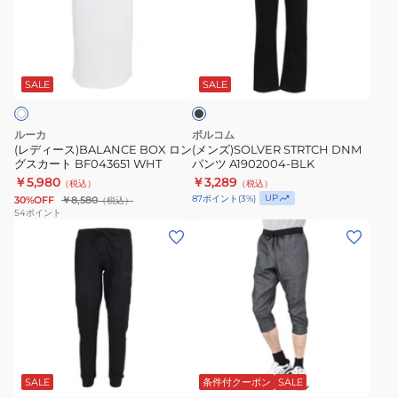
ス)BALANCE
DNM
ー
ー
BOX
パ
コ
ボ
ブ
ロ
ン
ー
レ
ラ
ン
ツ
ド
ー
ッ
SALE
SALE
ク
グ
A1902004-
付
19
ス
BLK
き
ハ
ルーカ
ボルコム
カ
26SP
ー
(レディース)BALANCE BOX ロン
(メンズ)SOLVER STRTCH DNM
グスカート BF043651 WHT
パンツ A1902004-BLK
ー
RPT261067
フ
￥5,980
￥3,289
（税込）
（税込）
ト
パ
UP
87
ポイント
(
3
%)
30%OFF
￥8,580
（税込）
BF043651
ン
54
ポイント
(メ
(メ
WHT
ツ
ン
ン
水
ズ)MFX
ズ)MFX
陸
WOVEN
カ
両
パ
プ
用
ン
リ
MWS0007670
ベ
イ
ブ
ツ
パ
ン
ラ
デ
RZ10EG26SS0001
ン
ッ
SALE
条件付クーポン
SALE
ィ