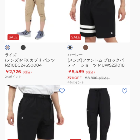
カ
フ
ジ
プ
ァ
ー
リ
ン
パ
ブ
モ
ブ
パ
ト
ン
カ
ラ
チ
ン
ム
ツ
ッ
SALE
SALE
ャ
ク
ツ
ブ
水
RZ10EG24SS0004
ロ
陸
ライズ
ハーレー
ッ
両
(メンズ)MFX カプリ パンツ
(メンズ)ファントム ブロックパー
RZ10EG24SS0004
ティー ショーツ MUWS251018
ク
用
￥2,726
￥5,489
（税込）
（税込）
パ
26SP
24
ポイント
37%OFF
￥8,800
（税込）
ー
BG013871
49
ポイント
(メ
(メ
テ
BLM
ン
ン
ィ
ズ)
ズ)SCR
ー
フ
カ
シ
ァ
ー
ョ
ン
ゴ
ー
モ
ダ
オ
ホ
ブ
ト
パ
ツ
ー
リ
ワ
ラ