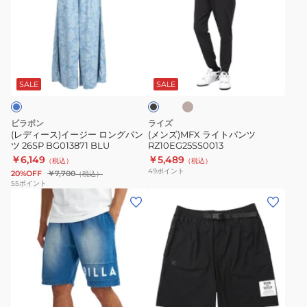
ィ
ズ)MFX
ー
ラ
ス)
イ
イ
ト
サ
ブ
ー
パ
ン
ラ
ド
ジ
ン
ッ
SALE
SALE
ベ
ク
ー
ツ
ー
ロ
RZ10EG25SS0013
ジ
ビラボン
ライズ
ュ
ン
(レディース)イージー ロングパン
(メンズ)MFX ライトパンツ
ツ 26SP BG013871 BLU
RZ10EG25SS0013
グ
￥6,149
￥5,489
（税込）
（税込）
パ
49
ポイント
20%OFF
￥7,700
（税込）
ン
55
ポイント
(メ
(メ
ツ
ン
ン
26SP
ズ)
ズ)PHANTOM
BG013871
ロ
WOVEN
BLU
ゴ
シ
シ
ョ
ブ
ブ
ブ
ョ
ー
ル
ラ