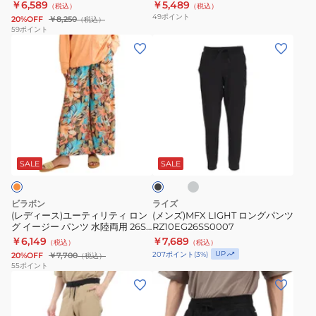
￥6,589
￥5,489
（税込）
（税込）
BF011604
49
ポイント
20%OFF
￥8,250
（税込）
59
ポイント
(レ
(メ
デ
ン
ィ
ズ)MFX
ー
LIGHT
ス)
ロ
ユ
ン
グ
ブ
ー
グ
レ
ラ
ー
テ
パ
ッ
SALE
SALE
ク
ィ
ン
リ
ツ
ビラボン
ライズ
テ
RZ10EG26SS0007
(レディース)ユーティリティ ロン
(メンズ)MFX LIGHT ロングパンツ
グ イージー パンツ 水陸両用 26SP
RZ10EG26SS0007
ィ
BG013871 BLM
￥6,149
￥7,689
（税込）
（税込）
ロ
UP
207
ポイント
(
3
%)
20%OFF
￥7,700
（税込）
ン
55
ポイント
(メ
(メ
グ
ン
ン
イ
ズ)MFX
ズ)
ー