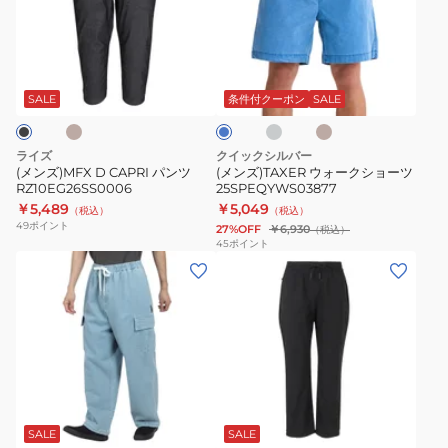
D
ウ
CAPRI
ォ
パ
ー
ベ
ダ
ベ
ブ
ン
ク
ー
ー
ル
ク
ジ
ツ
シ
ー
SALE
条件付クーポン
SALE
グ
ュ
RZ10EG26SS0006
ョ
レ
ー
ー
ライズ
クイックシルバー
ツ
(メンズ)MFX D CAPRI パンツ
(メンズ)TAXER ウォークショーツ
RZ10EG26SS0006
25SPEQYWS03877
25SPEQYWS03877
￥5,489
￥5,049
（税込）
（税込）
49
ポイント
27%OFF
￥6,930
（税込）
45
ポイント
(メ
(メ
ン
ン
ズ)
ズ)PHANTOM
ス
TRACK
ー
パ
パ
ン
ブ
ー
ツ
ラ
ワ
MUPT252061-
ッ
SALE
SALE