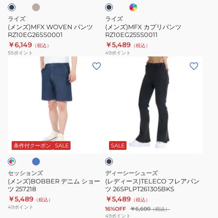
ク
ツ
ゴ
RZ10EG25SS0011
ブ
ライズ
ライズ
ル
(メンズ)MFX WOVEN パンツ
(メンズ)MFX カプリパンツ
ー
RZ10EG26SS0001
RZ10EG25SS0011
￥6,149
￥5,489
（税込）
（税込）
55
ポイント
49
ポイント
(メ
(レ
ン
デ
ズ)BOBBER
ィ
デ
ー
ニ
ス)TELECO
ム
フ
ラ
ブ
シ
レ
ラ
ョ
ア
ッ
条件付クーポン
SALE
SALE
ク
ー
パ
ツ
ン
セッションズ
ディーシーシューズ
257218
ツ
(メンズ)BOBBER デニム ショー
(レディース)TELECO フレアパン
ツ 257218
ツ 26SPLPT261305BKS
26SPLPT261305BKS
￥5,489
￥5,489
（税込）
（税込）
49
ポイント
16%OFF
￥6,600
（税込）
49
ポイント