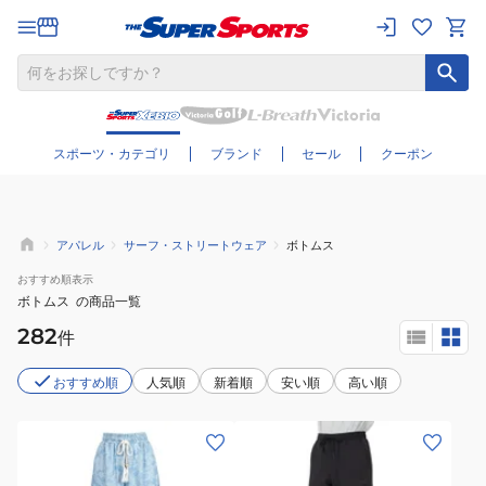
さらに絞り込む
スポーツ・カテゴリ
ブランド
セール
クーポン
アパレル
サーフ・ストリートウェア
ボトムス
おすすめ
順表示
ボトムス
の商品一覧
282
件
おすすめ順
人気順
新着順
安い順
高い順
(レ
(メ
デ
ン