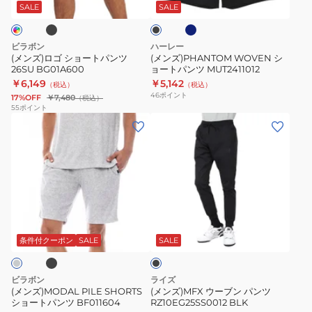
ー
ー
ト
ッ
SALE
SALE
グ
ク
ト
パ
レ
パ
ン
ー
ビラボン
ハーレー
ン
ツ
(メンズ)ロゴ ショートパンツ
(メンズ)PHANTOM WOVEN シ
26SU BG01A600
ョートパンツ MUT2411012
ツ
MUT2411012
￥6,149
￥5,142
（税込）
（税込）
26SU
46
ポイント
17%OFF
￥7,480
（税込）
BG01A600
55
ポイント
(メ
(メ
ン
ン
ズ)MODAL
ズ)MFX
PILE
ウ
SHORTS
ー
シ
ブ
ブ
ブ
ョ
ン
ラ
ー
パ
ッ
条件付クーポン
SALE
SALE
ク
ト
ン
パ
ツ
ビラボン
ライズ
ン
RZ10EG25SS0012
(メンズ)MODAL PILE SHORTS
(メンズ)MFX ウーブン パンツ
ショートパンツ BF011604
RZ10EG25SS0012 BLK
ツ
BLK