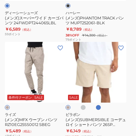
ク
イ
BLK
ド
ディーシーシューズ
ハーレー
カ
(メンズ)スーパーワイド カーゴパ
(メンズ)PHANTOM TRACK パン
ンツ 24FWDPT244065LBL
ツ MUPT252061-BLK
ー
￥6,589
￥8,789
（税込）
（税込）
ゴ
59
ポイント
38%OFF
￥14,300
（税込）
パ
79
ポイント
(メ
(メ
ン
ン
ン
ツ
ズ)MFX
ズ)SUBMERSIBLE
24FWDPT244065LBL
ウ
コ
ー
ー
ブ
デ
チ
ブ
ク
ン
ュ
ャ
ル
リ
コ
ー
パ
ロ
ー
条件付クーポン
SALE
SALE
ー
ム
ン
イ
ル
ツ
シ
グ
ライズ
ビラボン
レ
RZ10EG25SS0012
ョ
(メンズ)MFX ウーブン パンツ
(メンズ)SUBMERSIBLE コーデュ
ー
RZ10EG25SS0012 SBEG
ロイ ショートパンツ 26SP
SBEG
ー
BG011651
￥5,489
￥6,149
（税込）
（税込）
ト
49
ポイント