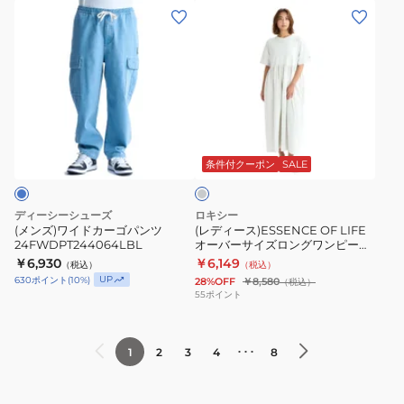
(メ
(レ
407
ン
デ
ズ)
ィ
ワ
ー
イ
ス)ESSENCE
ド
OF
ラ
カ
LIFE
イ
ー
オ
ト
条件付クーポン
SALE
グ
ゴ
ー
レ
パ
バ
ー
ディーシーシューズ
ロキシー
ン
ー
(メンズ)ワイドカーゴパンツ
(レディース)ESSENCE OF LIFE
24FWDPT244064LBL
オーバーサイズロングワンピース
ツ
サ
25SPRDR251092HER
￥6,930
￥6,149
（税込）
（税込）
24FWDPT244064LBL
イ
UP
630
ポイント
(
10
%)
28%OFF
￥8,580
（税込）
ズ
55
ポイント
ロ
ン
･･･
1
2
3
4
8
グ
ワ
ン