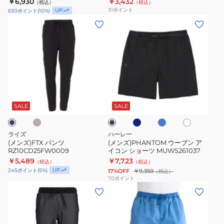
￥6,930
￥3,432
（税込）
（税込）
25FWDPT254032BDM
ョ
31
ポイント
UP
630
ポイント
(
10
%)
ー
(メ
(メ
ツ
ン
ン
ハ
ズ)FTX
ズ)PHANTOM
ー
パ
ウ
フ
ン
ー
パ
ツ
ブ
サ
ブ
ラ
ホ
ン
ブ
RZ10CD25FW0009
ン
ル
イ
ワ
ラ
ツ
ー
ト
ア
イ
ッ
SALE
SALE
グ
ブ
MWS2411017
ト
ク
イ
レ
ル
コ
ー
ー
ライズ
ハーレー
ン
(メンズ)FTX パンツ
(メンズ)PHANTOM ウーブン ア
RZ10CD25FW0009
イコン ショーツ MUWS261037
シ
￥5,489
￥7,723
（税込）
（税込）
ョ
UP
245
ポイント
(
5
%)
17%OFF
￥9,350
（税込）
ー
70
ポイント
(メ
(メ
ツ
ン
ン
MUWS261037
ズ)MFX
ズ)TAXER