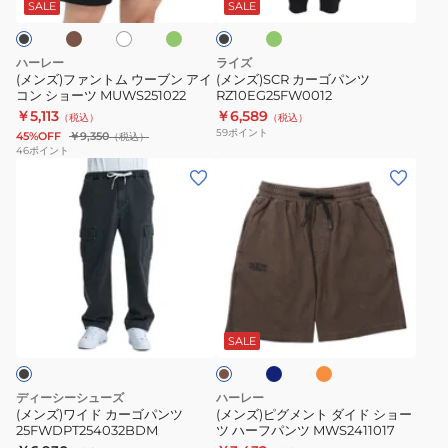
ク
ー
ム
ン
イ
MUWS251018
ッ
SALE
SALE
グ
ブ
ト
ク
ウ
ツ
リ
ー
RZ10EG25FW0012
ー
ハーレー
ライズ
ン
ブ
(メンズ)ファントム ウーブン アイ
(メンズ)SCR カーゴパンツ
コン ショーツ MUWS251022
RZ10EG25FW0012
ン
￥5,113
￥6,589
（税込）
（税込）
ア
59
ポイント
45%OFF
￥9,350
（税込）
イ
46
ポイント
(メ
(メ
コ
ン
ン
ン
ズ)
ズ)
シ
ワ
ピ
ョ
イ
グ
ー
ド
メ
ツ
ブ
オ
ダ
カ
ン
MUWS251022
ル
レ
ー
ー
ン
ー
ト
ク
SALE
グ
ジ
ブ
ゴ
ダ
レ
ラ
パ
イ
ー
ウ
ディーシーシューズ
ハーレー
ン
ン
ド
(メンズ)ワイド カーゴパンツ
(メンズ)ピグメント ダイド ショー
25FWDPT254032BDM
ツ ハーフパンツ MWS2411017
ツ
シ