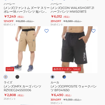
ー
ン
ハーレー
ハーレー
マ
ツ
(メンズ)ファントム ズーマ スリー
(メンズ)ICON WALKSHORT 21
ボレー18 ハーフパンツ 短パン
ハーフパンツ MWS01873
ス
MWS01873
MWS07915-407
￥7,249
￥6,012
（税込）
（税込）
リ
12%OFF
￥8,250
29%OFF
￥8,580
（税込）
（税込）
ー
65
ポイント
54
ポイント
(メ
(メ
ボ
ン
ン
レ
ズ)MFX
ズ)OPPOSITE
ー
カ
ウ
18
ー
ォ
ハ
ゴ
ー
ー
ブ
ブ
ブ
パ
ク
フ
ラ
ラ
ン
パ
ッ
パ
ッ
SALE
条件付クーポン
SALE
ク
ク
ツ
ン
ン
×
RZ10EG24SS0006
ツ
ツ
ブ
ライズ
ルーカ
ル
BF041650
短
(メンズ)MFX カーゴ パンツ
(メンズ)OPPOSITE ウォークパン
ー
RZ10EG24SS0006
ツ BF041650
パ
￥2,808
￥6,490
（税込）
（税込）
ン
25
ポイント
30%OFF
￥9,350
（税込）
MWS07915-
59
ポイント