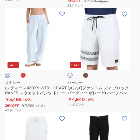
18%OFF
￥7,590
（税込）
パ
55
ポイント
(レ
(メ
ン
デ
ン
ツ
ィ
ズ)
26SP
ー
フ
BG011651
ス)ROXY
ァ
WITH
ン
レ
ブ
ホ
HEART
ト
ラ
ワ
ウ
PANTS
ム
SALE
SALE
イ
ン
ト
ス
ズ
×
ウ
マ
グ
ロキシー
ハーレー
ェ
ブ
レ
(レディース)ROXY WITH HEART
(メンズ)ファントム ズマ ブロック
ー
PANTS スウェットパンツ ドロー
パーティー ボレー 19 ハーフパン
ッ
ロ
コード付き 26SP RPT261067
ツ 水陸両用 MWS0007670
￥5,489
￥4,840
（税込）
（税込）
ト
ッ
44
ポイント
28%OFF
￥7,700
（税込）
パ
ク
49
ポイント
(レ
(メ
ン
パ
デ
ン
ツ
ー
ィ
ズ)SOLVER
ド
テ
ー
STRTCH
ロ
ィ