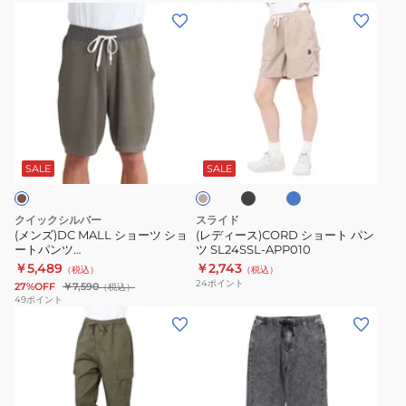
(メ
(レ
ン
デ
ズ)DC
ィ
MALL
ー
シ
ス)CORD
ョ
シ
ブ
タ
ベ
ー
ョ
ラ
ー
ー
ッ
コ
ツ
ー
ジ
SALE
SALE
ク
イ
ュ
シ
ト
ズ
ョ
パ
クイックシルバー
スライド
ー
ン
(メンズ)DC MALL ショーツ ショ
(レディース)CORD ショート パン
ートパンツ
ツ SL24SSL-APP010
ト
ツ
25SPQWS251002BRN
￥5,489
￥2,743
（税込）
（税込）
パ
SL24SSL-
24
ポイント
27%OFF
￥7,590
（税込）
ン
APP010
49
ポイント
(メ
(メ
ツ
ン
ン
25SPQWS251002BRN
ズ)25
ズ)
ワ
ワ
イ
イ