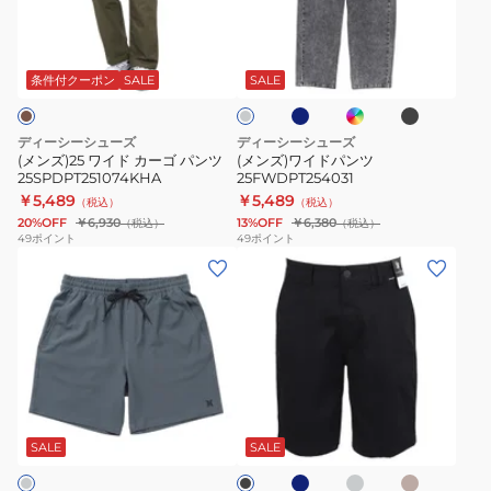
ド
ド
ブ
イ
ブ
グ
カ
パ
ル
ン
ラ
レ
ー
デ
ッ
ー
ン
ー
条件付クーポン
SALE
SALE
グ
ィ
ク
ゴ
ツ
レ
ゴ
パ
25FWDPT254031
ー
ブ
ディーシーシューズ
ディーシーシューズ
ル
ン
(メンズ)25 ワイド カーゴ パンツ
(メンズ)ワイドパンツ
ー
25SPDPT251074KHA
25FWDPT254031
ツ
￥5,489
￥5,489
（税込）
（税込）
25SPDPT251074KHA
20%OFF
￥6,930
13%OFF
￥6,380
（税込）
（税込）
49
ポイント
49
ポイント
(メ
(メ
ン
ン
ズ)
ズ)ICON
フ
WALKSHORT
ァ
21
ン
ハ
ネ
グ
ベ
ブ
ト
ー
イ
レ
ー
ラ
ビ
ー
ジ
ム
フ
ッ
SALE
SALE
ー
ュ
ク
ズ
パ