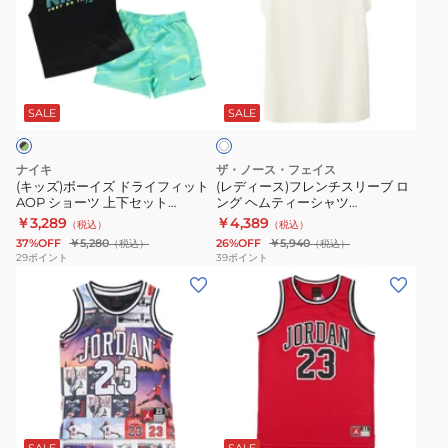
フ
ボ
ー
ィ
ー
ス)
ー
イ
フ
オ
ル
ズ
レ
フ
レ
ド
ン
SALE
SALE
ホ
ワ
デ
ラ
チ
イ
ィ
イ
ス
ト
ナイキ
ザ・ノース・フェイス
ノ
フ
リ
(キッズ)ボーイズ ドライフィット
(レディース)フレンチスリーブ ロ
AOP ショーツ 上下セット
ング ヘムティーシャツ
ー
ィ
ー
76M958-BA2
NTW32590 GS
￥3,289
￥4,389
（税込）
（税込）
ス
ッ
ブ
37%OFF
￥5,280
26%OFF
￥5,940
（税込）
（税込）
リ
ト
ロ
29
ポイント
39
ポイント
(キ
ー
(キ
AOP
ン
ッ
ブ
ッ
シ
グ
ズ)
LOG28-
ズ)
ョ
ヘ
ジ
KD5424
キ
ー
ム
ュ
ッ
ツ
テ
ニ
ズ
上
ィ
レ
ア
ジ
下
ー
ッ
23
ュ
セ
シ
SALE
SALE