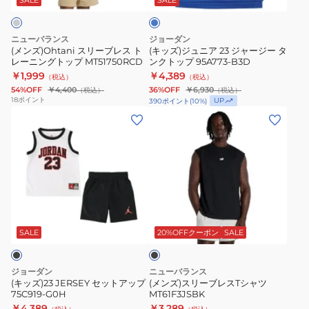
ー
ス
ジ
ー
ト
ャ
ブ
ニューバランス
ジョーダン
レ
ー
メ
(メンズ)Ohtani スリーブレス ト
(キッズ)ジュニア 23 ジャージー タ
レーニングトップ MT51750RCD
ンクトップ 95A773-B3D
ー
ジ
ン
￥1,999
￥4,389
（税込）
（税込）
ニ
ー
ズ
54%OFF
￥4,400
36%OFF
￥6,930
（税込）
（税込）
ン
タ
18
ポイント
UP
390
ポイント
(
10
%)
グ
ン
(キ
(メ
ト
ク
ッ
ン
ッ
ト
ズ)23
ズ)
プ
ッ
JERSEY
ス
MT51750RCD
プ
セ
リ
95A773-
ッ
ー
ブ
B3D
ト
ブ
ラ
ア
レ
ッ
SALE
20%OFFクーポン
SALE
ク
ッ
ス
プ
T
ジョーダン
ニューバランス
75C919-
シ
(キッズ)23 JERSEY セットアップ
(メンズ)スリーブレスTシャツ
75C919-G0H
MT61F3JSBK
G0H
ャ
￥4,389
￥3,289