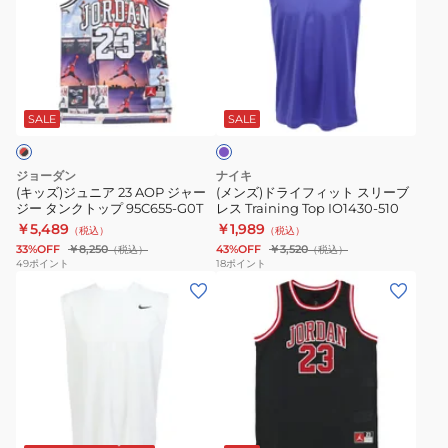
ジ
ド
ゴ
ゴ
DX0992-
ュ
ラ
ノ
ノ
411
ニ
イ
ー
ー
パ
ア
フ
ス
ス
ー
23
ィ
リ
リ
プ
SALE
SALE
ル
AOP
ッ
ー
ー
ジ
ト
ブ
ブ
ジョーダン
ナイキ
ャ
ス
YT6167U7SST
YT6167U7BK
(キッズ)ジュニア 23 AOP ジャー
(メンズ)ドライフィット スリーブ
ジー タンクトップ 95C655-G0T
レス Training Top IO1430-510
ー
リ
￥5,489
￥1,989
（税込）
（税込）
ジ
ー
33%OFF
￥8,250
43%OFF
￥3,520
（税込）
（税込）
ー
ブ
49
ポイント
18
ポイント
(メ
(キ
タ
レ
ン
ッ
ン
ス
ズ)
ズ)
ク
Training
ド
キ
ト
Top
ラ
ッ
ッ
IO1430-
イ
ズ
プ
510
ブ
フ
ジ
95C655-
ラ