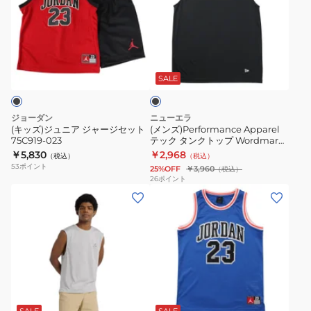
ジ
Apparel
ム
ー
ュ
テ
T
ブ
ニ
ッ
シ
レ
ブ
ア
ク
ャ
ス
ラ
ジ
タ
ツ
フ
ッ
SALE
ク
ャ
ン
NTW32590
ィ
ー
ク
K
ッ
ジョーダン
ニューエラ
ジ
ト
ト
(キッズ)ジュニア ジャージセット
(メンズ)Performance Apparel
75C919-023
テック タンクトップ Wordmark
セ
ッ
ネ
ブラック 14410174
￥5,830
￥2,968
（税込）
（税込）
ッ
プ
ス
53
ポイント
25%OFF
￥3,960
（税込）
ト
Wordmark
T
26
ポイント
(メ
(キ
75C919-
ブ
シ
ン
ッ
023
ラ
ャ
ズ)Ohtani
ズ)
ッ
ツ
ス
ジ
ク
DX0992
リ
ュ
14410174
ノ
ー
ニ
ー
ブ
ブ
ア
ス
ル
レ
23
リ
SALE
SALE