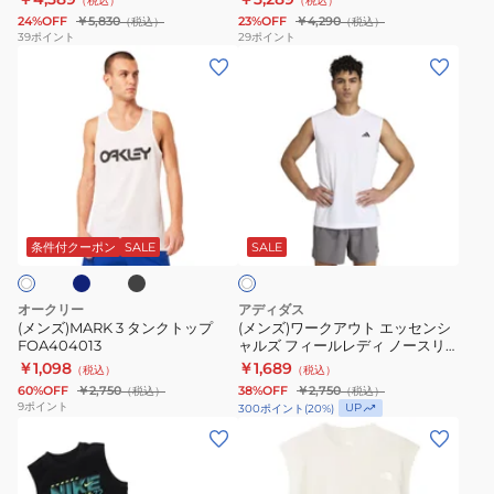
（税込）
（税込）
ツ
24%OFF
￥5,830
23%OFF
￥4,290
（税込）
（税込）
MT61F3JSBK
39
ポイント
29
ポイント
(メ
(メ
ン
ン
ズ)MARK
ズ)
3
ワ
タ
ー
ン
ク
ネ
ブ
ホ
ク
ア
ラ
ワ
ッ
ト
ウ
条件付クーポン
SALE
SALE
イ
ク
ト
ッ
ト
プ
エ
オークリー
アディダス
FOA404013
ッ
(メンズ)MARK 3 タンクトップ
(メンズ)ワークアウト エッセンシ
FOA404013
ャルズ フィールレディ ノースリ
セ
ーブ LOG28-KD5424
￥1,098
￥1,689
（税込）
（税込）
ン
60%OFF
￥2,750
38%OFF
￥2,750
（税込）
（税込）
シ
9
ポイント
UP
300
ポイント
(
20
%)
ャ
(キ
(レ
ル
ッ
デ
ズ
ズ)
ィ