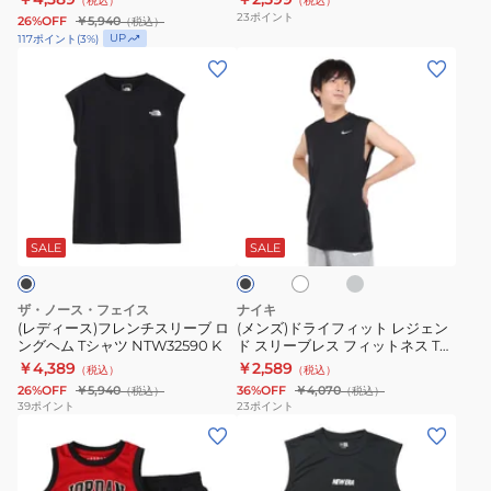
（税込）
（税込）
ブ
ッ
タ
23
ポイント
26%OFF
￥5,940
（税込）
ロ
プ
ン
UP
117
ポイント
(
3
%)
ン
6017959
ク
(レ
(メ
グ
ト
デ
ン
ヘ
ッ
ィ
ズ)
ム
プ
ー
ド
T
45F892-
ス)
ラ
シ
023
フ
イ
グ
ホ
ブ
ャ
レ
フ
レ
ワ
ラ
ツ
ー
ン
ィ
イ
ッ
SALE
SALE
ト
ク
NTW32590
チ
ッ
GP
ス
ト
ザ・ノース・フェイス
ナイキ
リ
レ
(レディース)フレンチスリーブ ロ
(メンズ)ドライフィット レジェン
ングヘム Tシャツ NTW32590 K
ド スリーブレス フィットネス Tシ
ー
ジ
ャツ DX0992 ノースリーブ メン
￥4,389
￥2,589
（税込）
（税込）
ブ
ェ
ズ
26%OFF
￥5,940
36%OFF
￥4,070
（税込）
（税込）
ロ
ン
39
ポイント
23
ポイント
(キ
(メ
ン
ド
ッ
ン
グ
ス
ズ)
ズ)Performance
ヘ
リ