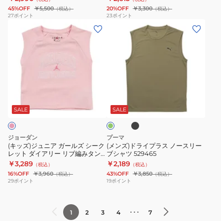
レ
ル
45%OFF
￥5,500
20%OFF
￥3,300
（税込）
（税込）
ス
ビ
27
ポイント
23
ポイント
(キ
(メ
シ
ッ
ッ
ン
ャ
グ
ズ)
ズ)
ツ
ロ
ジ
ド
6012585
ゴ
ュ
ラ
ノ
ニ
イ
ー
ブ
オ
ア
プ
ス
ラ
リ
ッ
ガ
ラ
リ
ー
SALE
SALE
ク
ブ
ー
ス
ー
ル
ノ
ブ
ジョーダン
プーマ
ズ
ー
YT6167U7NNY
(キッズ)ジュニア ガールズ シーク
(メンズ)ドライプラス ノースリー
レット ダイアリー リブ編みタン
ブシャツ 529465
シ
ス
クトップ 45F892-AEM
￥3,289
￥2,189
（税込）
（税込）
ー
リ
16%OFF
￥3,960
43%OFF
￥3,850
（税込）
（税込）
ク
ー
29
ポイント
19
ポイント
レ
ブ
ッ
シ
･･･
1
2
3
4
7
ト
ャ