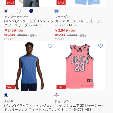
ビ
ッ
ャ
ブ
ー
SALE
SALE
ー
プ
ー
シ
メ
ジ
ャ
アンダーアーマー
ジョーダン
ン
上
ツ
(メンズ)タンクトップ メンズ テッ
(キッズ)キッズ ジャージ上下セッ
ク ノースリーブ 1367452
ト 85C919-B9F
ズ
下
IO1430-
￥2,139
￥2,849
（税込）
（税込）
テ
セ
010
37%OFF
￥3,410
51%OFF
￥5,830
（税込）
（税込）
ッ
ッ
19
ポイント
25
ポイント
(メ
(キ
ク
ト
ン
ッ
ノ
85C919-
ズ)
ズ)
ー
B9F
ド
ジ
ス
ラ
ュ
リ
イ
ニ
ー
ピ
フ
ア
ブ
ン
ィ
23
1367452
ク
SALE
SALE
ッ
ジ
ト
ャ
ナイキ
ジョーダン
レ
ー
(メンズ)ドライフィット レジェン
(キッズ)ジュニア 23 ジャージー タ
ド スリーブレス フィットネス Tシ
ンクトップ 45A773-AB3
ジ
ジ