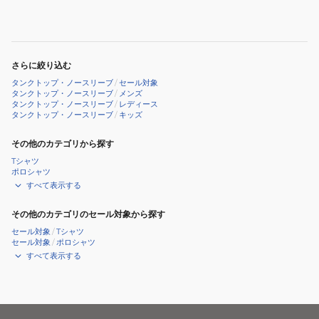
ダ
ツ
イ
529465
ア
リ
さらに絞り込む
ー
タンクトップ・ノースリーブ
/
セール対象
リ
タンクトップ・ノースリーブ
/
メンズ
タンクトップ・ノースリーブ
/
レディース
ブ
タンクトップ・ノースリーブ
/
キッズ
編
み
その他のカテゴリから探す
タ
Tシャツ
ポロシャツ
ン
すべて表示する
ク
ト
その他のカテゴリのセール対象から探す
ッ
セール対象
/
Tシャツ
セール対象
/
ポロシャツ
プ
すべて表示する
45F892-
AEM