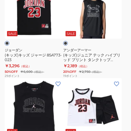
キ
ジ
ッ
ッ
ュ
プ
ズ
ニ
45A773-
ブ
ジ
ア
AFL
ラ
ャ
テ
ッ
SALE
SALE
ク
ー
ッ
ジ
ク
ジョーダン
アンダーアーマー
85A773-
ハ
(キッズ)キッズ ジャージ 85A773-
(キッズ)ジュニア テック ハイブリ
023
ッド プリント タンクトップ
023
イ
6007590 002
￥3,296
￥2,189
（税込）
（税込）
ブ
50%OFF
￥6,600
20%OFF
￥2,750
（税込）
（税込）
リ
29
ポイント
19
ポイント
(キ
(キ
ッ
ッ
ッ
ド
ズ)
ズ)
プ
ジ
キ
リ
ュ
ッ
ン
ニ
ズ
ト
ブ
ア
23
タ
ラ
ガ
JERSEY