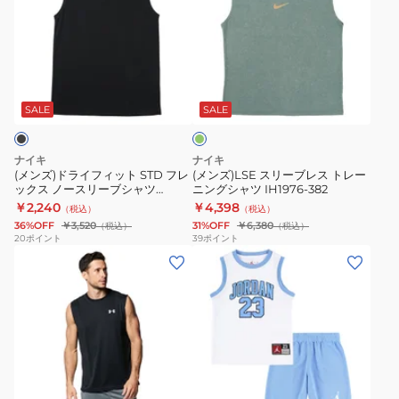
ズ)
ズ)LSE
ド
ス
ラ
リ
イ
ー
グ
フ
ブ
リ
ィ
レ
ー
SALE
SALE
ン
ッ
ス
ト
ト
ナイキ
ナイキ
STD
レ
(メンズ)ドライフィット STD フレ
(メンズ)LSE スリーブレス トレー
ックス ノースリーブシャツ
ニングシャツ IH1976-382
フ
ー
IO1430-010
￥2,240
￥4,398
（税込）
（税込）
レ
ニ
36%OFF
￥3,520
31%OFF
￥6,380
（税込）
（税込）
ッ
ン
20
ポイント
39
ポイント
(メ
(キ
ク
グ
ン
ッ
ス
シ
ズ)
ズ)
ノ
ャ
タ
キ
ー
ツ
ン
ッ
ス
IH1976-
ク
ズ
リ
382
ネ
ホ
ブ
ト
ジ
ー
イ
ル