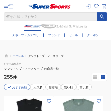
さらに絞り込む
スポーツ・カテゴリ
ブランド
セール
クーポン
アパレル
タンクトップ・ノースリーブ
おすすめ
順表示
タンクトップ・ノースリーブ
の商品一覧
255
件
おすすめ順
人気順
新着順
安い順
高い順
(メ
(メ
ン
ン