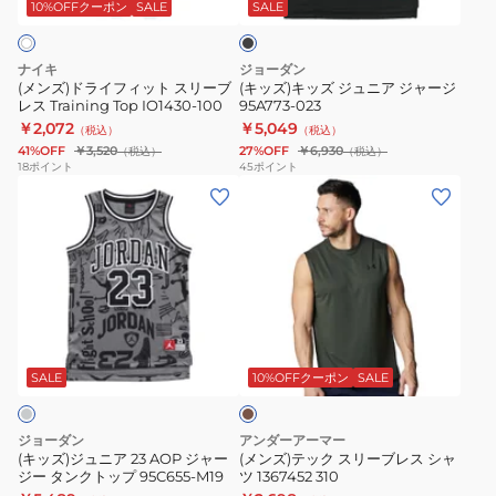
ィ
ュ
G0T
ッ
10%OFFクーポン
SALE
SALE
ク
ッ
ニ
ト
ア
ナイキ
ジョーダン
ス
ジ
(メンズ)ドライフィット スリーブ
(キッズ)キッズ ジュニア ジャージ
レス Training Top IO1430-100
95A773-023
リ
ャ
￥2,072
￥5,049
（税込）
（税込）
ー
ー
41%OFF
￥3,520
27%OFF
￥6,930
（税込）
（税込）
ブ
ジ
18
ポイント
45
ポイント
(キ
(メ
レ
95A773-
ッ
ン
ス
023
ズ)
ズ)
Training
ジ
テ
Top
ュ
ッ
IO1430-
ニ
ク
100
カ
ア
ス
ー
23
リ
キ
SALE
10%OFFクーポン
SALE
AOP
ー
ジ
ブ
ジョーダン
アンダーアーマー
ャ
レ
(キッズ)ジュニア 23 AOP ジャー
(メンズ)テック スリーブレス シャ
ジー タンクトップ 95C655-M19
ツ 1367452 310
ー
ス