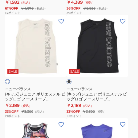
ャツ DX0992-411
￥1,582
￥4,389
（税込）
（税込）
ェ
ー
61%OFF
￥4,070
36%OFF
￥6,930
（税込）
（税込）
ン
タ
14
ポイント
39
ポイント
(キ
(キ
ド
ン
ッ
ッ
ス
ク
ズ)
ズ)
リ
ト
ジ
ジ
ー
ッ
ュ
ュ
ブ
プ
ニ
ニ
レ
45A773-
ブ
ア
ア
ス
AB3
ラ
ポ
ポ
フ
ッ
SALE
SALE
ク
リ
リ
ィ
エ
エ
ッ
ニューバランス
ニューバランス
ス
ス
ト
(キッズ)ジュニア ポリエステル ビ
(キッズ)ジュニア ポリエステル ビ
ッグロゴ ノースリーブ
ッグロゴ ノースリーブ
テ
テ
ネ
YT6167U7SST
YT6167U7BK
￥2,189
￥2,189
（税込）
（税込）
ル
ル
ス
33%OFF
￥3,300
33%OFF
￥3,300
（税込）
（税込）
ビ
ビ
T
19
ポイント
19
ポイント
(キ
(メ
ッ
ッ
シ
ッ
ン
グ
グ
ャ
ズ)
ズ)
ロ
ロ
ツ