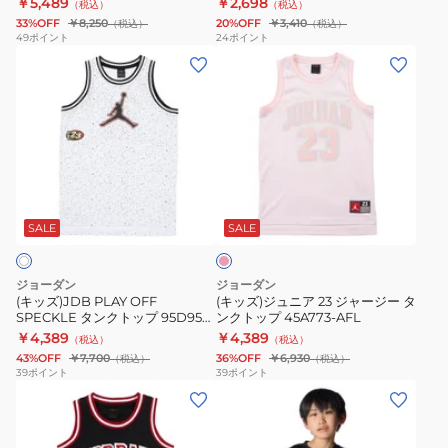
￥5,489
￥2,698
（税込）
（税込）
ジ
シ
33%OFF
￥8,250
20%OFF
￥3,410
（税込）
（税込）
ー
ャ
49
ポイント
24
ポイント
(キ
(キ
タ
ツ
ッ
ッ
ン
1367452
ズ)JDB
ズ)
ク
310
PLAY
ジ
ト
OFF
ュ
ッ
SPECKLE
ニ
プ
ピ
タ
ア
95C655-
ン
ン
23
M19
ク
SALE
SALE
ク
ジ
ト
ャ
ジョーダン
ジョーダン
ッ
ー
(キッズ)JDB PLAY OFF
(キッズ)ジュニア 23 ジャージー タ
SPECKLE タンクトップ 95D955-
ンクトップ 45A773-AFL
プ
ジ
001
￥4,389
￥4,389
（税込）
（税込）
95D955-
ー
43%OFF
￥7,700
36%OFF
￥6,930
（税込）
（税込）
001
タ
39
ポイント
39
ポイント
(キ
(キ
ン
ッ
ッ
ク
ズ)
ズ)
ト