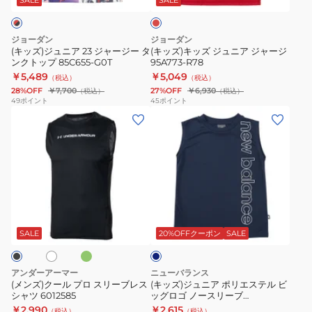
ド
ジ
ニ
ッ
ャ
ャ
ア
ト
ツ
ジョーダン
ジョーダン
ー
ジ
76M958-
NTW32590
(キッズ)ジュニア 23 ジャージー タ
(キッズ)キッズ ジュニア ジャージ
ンクトップ 85C655-G0T
95A773-R78
ジ
ャ
BA2
GS
￥5,489
￥5,049
（税込）
（税込）
ー
ー
28%OFF
￥7,700
27%OFF
￥6,930
（税込）
（税込）
タ
ジ
49
ポイント
45
ポイント
(メ
(キ
ン
95A773-
ン
ッ
ク
R78
ズ)
ズ)
ト
ク
ジ
ッ
ー
ュ
プ
ル
ニ
85C655-
フ
ホ
ネ
プ
ア
G0T
ラ
イ
ッ
ロ
ポ
ビ
SALE
20%OFFクーポン
SALE
シ
ー
ス
リ
リ
エ
アンダーアーマー
ニューバランス
ー
ス
(メンズ)クール プロ スリーブレス
(キッズ)ジュニア ポリエステル ビ
シャツ 6012585
ッグロゴ ノースリーブ
ブ
テ
YT6167U7NNY
￥2,990
￥2,615
（税込）
（税込）