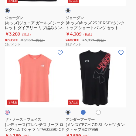
ン
ッ
SALE
SALE
ク
ー
タ
ク
ル
ン
ト
ジョーダン
ジョーダン
ズ
ク
ッ
(キッズ)ジュニア ガールズ シーク
(キッズ)キッズ 23 JERSEYタンク
レット ダイアリー リブ編みタン
トップ ショートパンツ セット
シ
ト
プ
クトップ 45F892-023
85C919-G0H
￥3,289
￥4,389
（税込）
（税込）
ー
ッ
6007590
16%OFF
￥3,960
24%OFF
￥5,830
（税込）
（税込）
ク
プ
002
29
ポイント
39
ポイント
(レ
(メ
レ
シ
デ
ン
ッ
ョ
ィ
ズ)TECH
ト
ー
ー
GR
ダ
ト
ス)
SL
イ
パ
フ
シ
ア
ン
ロ
ホ
ブ
レ
ャ
リ
ツ
イ
ワ
ラ
ヤ
ン
ツ
イ
ー
セ
ッ
SALE
SALE
ル
ト
ク
チ
タ
リ
ッ
ブ
ス
ン
ブ
ト
ル
ザ・ノース・フェイス
アンダーアーマー
ー
リ
ク
編
85C919-
(レディース)フレンチスリーブ ロ
(メンズ)TECH GR SL シャツ タン
ングヘム Tシャツ NTW32590 GP
クトップ 6017959
ー
ト
み
G0H
￥4,389
￥2,599