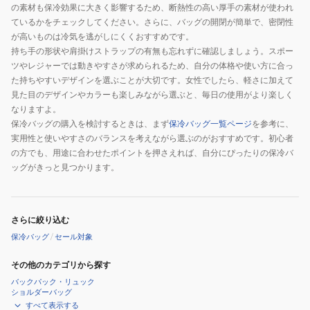
ブ
の素材も保冷効果に大きく影響するため、断熱性の高い厚手の素材が使われ
ラ
ているかをチェックしてください。さらに、バッグの開閉が簡単で、密閉性
が高いものは冷気を逃がしにくくおすすめです。
ッ
持ち手の形状や肩掛けストラップの有無も忘れずに確認しましょう。スポー
ク
ツやレジャーでは動きやすさが求められるため、自分の体格や使い方に合っ
た持ちやすいデザインを選ぶことが大切です。女性でしたら、軽さに加えて
見た目のデザインやカラーも楽しみながら選ぶと、毎日の使用がより楽しく
なりますよ。
保冷バッグの購入を検討するときは、まず
保冷バッグ一覧ページ
を参考に、
実用性と使いやすさのバランスを考えながら選ぶのがおすすめです。初心者
の方でも、用途に合わせたポイントを押さえれば、自分にぴったりの保冷バ
ッグがきっと見つかります。
さらに絞り込む
保冷バッグ
/
セール対象
その他のカテゴリから探す
バックパック・リュック
ショルダーバッグ
すべて表示する