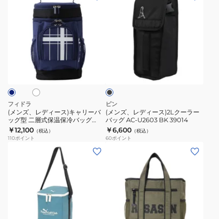
ツ
グ
ン
ン
コ
チ
保
CL5TGZ81
ズ、
ズ、
バ
会
冷
レ
レ
ッ
社
バ
デ
デ
ク
学
ッ
ィ
ィ
校
ホ
ブ
グ
ー
ー
ラ
学
イ
ス)
ス)2L
ッ
生
ン
ク
キ
ク
洗
バ
ャ
ー
フィドラ
ピン
濯
ッ
リ
ラ
(メンズ、レディース)キャリーバ
(メンズ、レディース)2Lクーラー
機
グ
ッグ型 二層式保温保冷バッグ
バッグ AC-U2603 BK 39014
ー
ー
FD5TGZ48
対
￥12,100
￥6,600
3.0L
（税込）
（税込）
バ
バ
110
ポイント
60
ポイント
応
REY-
ッ
ッ
(メ
(メ
シ
0031
グ
グ
ン
ン
ン
コ
型
AC-
ズ、
ズ)
プ
ン
二
U2603
レ
保
ル
パ
層
BK
デ
冷
ク
式
39014
ィ
バ
ブ
グ
ト
オ
カ
保
ー
ッ