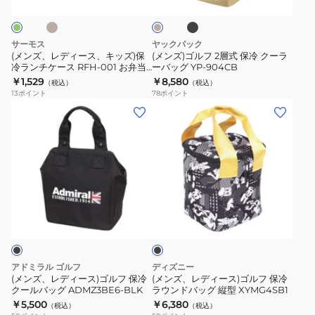
ッ
ス、
層
ジ
ク
ュ
キ
式
ッ
保
サーモス
ヤックパック
ズ)
冷
(メンズ、レディース、キッズ)保
(メンズ)ゴルフ 2層式 保冷 クーラ
冷ランチケース RFH-001 お弁当
ーバッグ YP-904CB
保
ク
ランチ 会社 学校 学生 洗濯機対応
￥1,529
￥8,580
（税込）
（税込）
冷
ー
シンプル
13
ポイント
78
ポイント
ラ
ラ
(メ
(メ
ン
ー
ン
ン
チ
バ
ズ、
ズ、
ケ
ッ
レ
レ
ー
グ
デ
デ
ス
YP-
ィ
ィ
ブ
RFH-
904CB
ー
ー
ラ
001
ス)
ス)
ッ
お
ク
ゴ
ゴ
弁
ル
ル
アドミラル ゴルフ
ディズニー
当
フ
フ
(メンズ、レディース)ゴルフ 保冷
(メンズ、レディース)ゴルフ 保冷
ラ
クールバッグ ADMZ3BE6-BLK
ラウンドバッグ 縦型 XYMG4SB1
保
保
￥5,500
￥6,380
ン
（税込）
（税込）
冷
冷