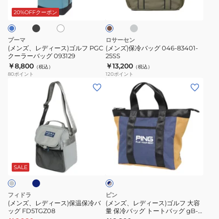
レ
フ
ー
保
温
ー
ス)
グ
ホ
キ
20%OFFクーポン
冷
ワ
保
ゴ
046-
剤
冷
ル
83401-
プーマ
ロサーセン
付
バ
フ
25SS
(メンズ、レディース)ゴルフ PGC
(メンズ)保冷バッグ 046-83401-
き
ッ
クーラーバッグ 093129
25SS
PGC
シ
￥8,800
￥13,200
グ
（税込）
（税込）
ク
80
ポイント
120
ポイント
ン
FD5TGZ48
ー
(メ
(メ
プ
ラ
ン
ン
ル
ー
ズ、
ズ、
バ
レ
レ
ッ
デ
デ
グ
ィ
ィ
ネ
ネ
093129
ー
ー
イ
ス)
ス)
SALE
ビ
ー
保
ゴ
×
温
ル
キ
フィドラ
ピン
保
フ
ャ
(メンズ、レディース)保温保冷バ
(メンズ、レディース)ゴルフ 大容
メ
ッグ FD5TGZ08
量 保冷バッグ トートバッグ gB-
冷
大
ル
N2510 NV/BE 38255