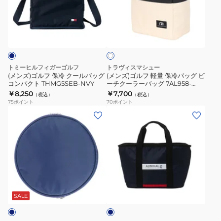
ッ
マ
ル
ル
ク
ル
フ
フ
ア
HFB7121
チ
保
軽
イ
POUCH
冷
量
ボ
093356-
リ
ク
保
ー
01
ー
冷
トミーヒルフィガーゴルフ
トラヴィスマシュー
ル
バ
(メンズ)ゴルフ 保冷 クールバッグ
(メンズ)ゴルフ 軽量 保冷バッグ ビ
コンパクト THMG5SEB-NVY
ーチクーラーバッグ 7AL958-
バ
ッ
1MOB
￥8,250
￥7,700
（税込）
（税込）
ッ
グ
75
ポイント
70
ポイント
グ
ビ
(メ
(メ
コ
ー
ン
ン
ン
チ
ズ、
ズ、
パ
ク
レ
レ
ク
ー
デ
デ
ト
ラ
ィ
ィ
ネ
THMG5SEB-
ー
ー
ー
イ
NVY
バ
ス、
ス)
ビ
SALE
ッ
ー
キ
ラ
グ
ッ
ウ