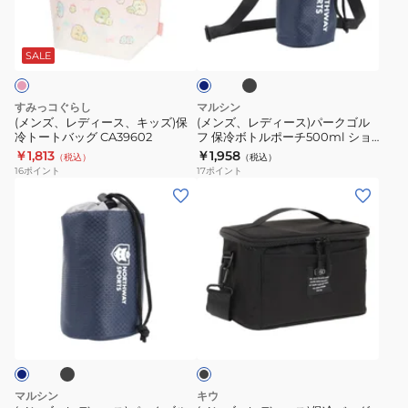
ッ
ィ
ィ
ブ
ネ
ク
ー
ー
ラ
イ
XYMG4SB1
ッ
ス、
ス)
ビ
SALE
ク
グ
ー
キ
パ
レ
ッ
ー
すみっコぐらし
マルシン
ー
ズ)
ク
(メンズ、レディース、キッズ)保
(メンズ、レディース)パークゴル
冷トートバッグ CA39602
フ 保冷ボトルポーチ500ml ショ
保
ゴ
ルダー付 NSG-201BP
￥1,813
￥1,958
（税込）
（税込）
冷
ル
16
ポイント
17
ポイント
ト
フ
(メ
(メ
ー
保
ン
ン
ト
冷
ズ、
ズ、
バ
ボ
レ
レ
ッ
ト
デ
デ
グ
ル
ィ
ィ
ブ
ブ
CA39602
ポ
ー
ー
ラ
ー
ス)
ス)
ッ
チ
ク
パ
保
500ml
ー
冷
マルシン
キウ
シ
ク
バ