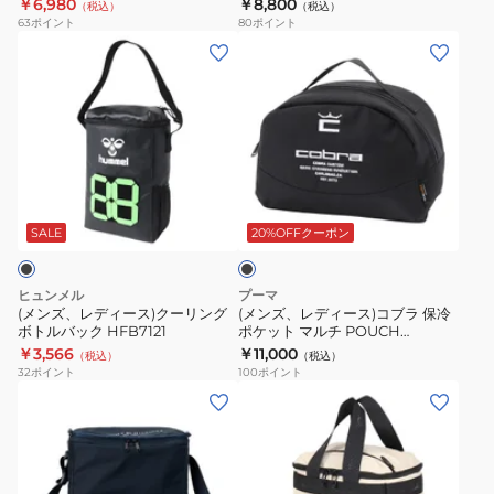
￥6,980
￥8,800
（税込）
（税込）
バ
容
63
ポイント
80
ポイント
ッ
量
(メ
(メ
グ
保
ン
ン
FD5TGZ08
冷
ズ、
ズ、
バ
レ
レ
ッ
デ
デ
グ
ィ
ィ
ブ
ト
ー
ー
ラ
ー
ス)
ス)
ッ
SALE
20%OFFクーポン
ト
ク
ク
コ
バ
ー
ブ
ヒュンメル
プーマ
ッ
リ
ラ
(メンズ、レディース)クーリング
(メンズ、レディース)コブラ 保冷
グ
ボトルバック HFB7121
ポケット マルチ POUCH
ン
保
093356-01
￥3,566
￥11,000
gB-
（税込）
（税込）
グ
冷
32
ポイント
100
ポイント
N2510
ボ
ポ
(メ
(メ
NV/BE
ト
ケ
ン
ン
38255
ル
ッ
ズ)
ズ)
バ
ト
ゴ
ゴ