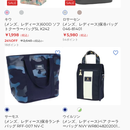
ジ
ス)600D
ス)
R
コ
SALE
SALE
ュ
ー
ソ
保
ル
フ
冷
グ
キウ
ロサーセン
レ
ト
バ
(メンズ、レディース)600D ソフ
(メンズ、レディース)保冷バッグ
ー
トクーラーバッグ5L K242
046-81401
ク
ッ
￥1,998
￥5,980
（税込）
（税込）
ー
グ
54
ポイント
24%OFF
￥2,640
（税込）
ラ
046-
18
ポイント
(メ
(メ
ー
81401
ン
ン
バ
ズ、
ズ、
ッ
レ
レ
グ
デ
デ
5L
ィ
ィ
K242
ホ
ネ
ー
ー
ワ
イ
ス)
ス)
イ
ビ
ト
ー
保
ベ
×
冷
ア
グ
サーモス
ウイルソン
リ
ラ
ク
(メンズ、レディース)保冷ランチ
(メンズ、レディース)ベア クーラ
ー
バッグ RFF-007 NV-C
ーバッグ NVY WR8048202001
ン
ー
ン