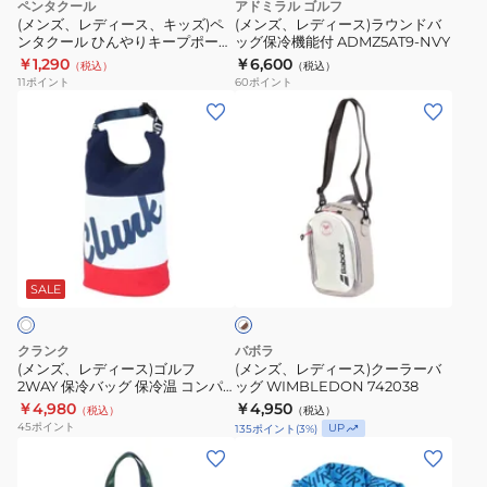
ペンタクール
アドミラル ゴルフ
7AL958-
ズ)
ン
(メンズ、レディース、キッズ)ペ
(メンズ、レディース)ラウンドバ
1MOB
ンタクール ひんやりキープポーチ
ッグ保冷機能付 ADMZ5AT9-NVY
ペ
ド
2585
￥1,290
￥6,600
（税込）
（税込）
ン
バ
11
ポイント
60
ポイント
タ
ッ
(メ
(メ
ク
グ
ン
ン
ー
保
ズ、
ズ、
ル
冷
レ
レ
ひ
機
デ
デ
ん
能
ィ
ィ
ホ
や
付
ー
ー
ワ
り
ADMZ5AT9-
ス)
ス)
SALE
イ
キ
NVY
ト
ゴ
ク
×
ー
ル
ー
ブ
クランク
バボラ
プ
フ
ラ
ラ
(メンズ、レディース)ゴルフ
(メンズ、レディース)クーラーバ
ウ
ポ
2WAY 保冷バッグ 保冷温 コンパ
ッグ WIMBLEDON 742038
2WAY
ー
ン
クト CL5TGZ59 WHT
￥4,980
￥4,950
ー
（税込）
（税込）
保
バ
45
ポイント
UP
135
ポイント
(
3
%)
チ
冷
ッ
(メ
(メ
2585
バ
グ
ン
ン