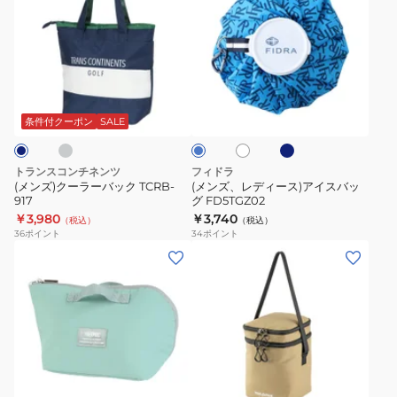
ッ
WIMBLEDON
ズ)
ズ、
グ
742038
ク
レ
保
ー
デ
冷
ラ
ィ
グ
ネ
ホ
温
ブ
ー
ー
イ
ワ
ル
コ
ビ
バ
ス)
イ
ー
条件付クーポン
SALE
ー
ン
ト
ッ
ア
パ
ク
イ
トランスコンチネンツ
フィドラ
ク
TCRB-
ス
(メンズ)クーラーバック TCRB-
(メンズ、レディース)アイスバッ
ト
917
グ FD5TGZ02
917
バ
CL5TGZ59
￥3,980
￥3,740
（税込）
（税込）
ッ
36
ポイント
34
ポイント
WHT
グ
(メ
(メ
FD5TGZ02
ン
ン
ズ、
ズ)
レ
ゴ
デ
ル
ィ
フ
サ
ブ
ベ
ー
2
ラ
ー