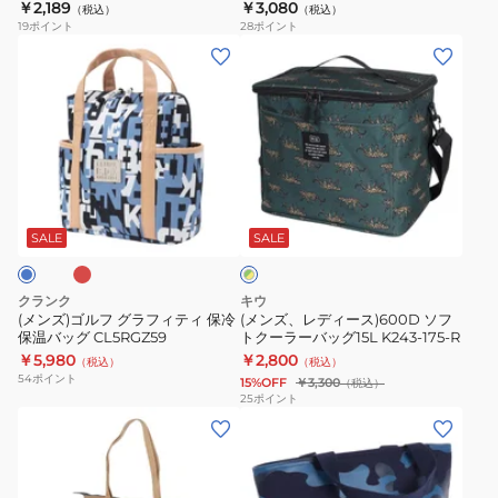
WR8048203001
￥2,189
￥3,080
（税込）
（税込）
チ
ラ
19
ポイント
28
ポイント
バ
ー
(メ
(メ
ッ
バ
ン
ン
グ
ッ
ズ)
ズ、
RFF-
グ
ゴ
レ
007
NVY
ル
デ
NV-
WR8048202001
フ
ィ
レ
グ
C
WR8048203001
グ
ー
リ
ラ
ス)600D
SALE
SALE
ー
ン
フ
ソ
×
ィ
フ
イ
クランク
キウ
テ
ト
エ
(メンズ)ゴルフ グラフィティ 保冷
(メンズ、レディース)600D ソフ
ロ
保温バッグ CL5RGZ59
トクーラーバッグ15L K243-175-R
ィ
ク
ー
￥5,980
￥2,800
（税込）
（税込）
保
ー
54
ポイント
15%OFF
￥3,300
（税込）
冷
ラ
25
ポイント
(メ
(メ
保
ー
ン
ン
温
バ
ズ、
ズ、
バ
ッ