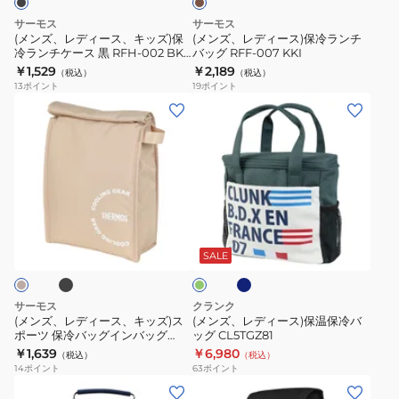
12LREV-
ッ
冷
サーモス
サーモス
0121
ズ)
ラ
(メンズ、レディース、キッズ)保
(メンズ、レディース)保冷ランチ
コ
冷ランチケース 黒 RFH-002 BK
バッグ RFF-007 KKI
保
ン
お弁当 ランチ 会社 学校 学生 洗濯
￥1,529
￥2,189
ン
（税込）
（税込）
冷
チ
機対応 シンプル
13
ポイント
19
ポイント
パ
ラ
バ
(メ
(メ
ク
ン
ッ
ン
ン
ト
チ
グ
ズ、
ズ、
保
ケ
RFF-
レ
レ
冷
ー
007
デ
デ
手
ス
KKI
ィ
ィ
ブ
ネ
洗
グ
黒
ー
ー
イ
リ
い
RFH-
ビ
ス、
ス)
ー
SALE
買
ー
002
ン
キ
保
い
BK
ッ
温
サーモス
クランク
物
お
ズ)
保
(メンズ、レディース、キッズ)ス
(メンズ、レディース)保温保冷バ
バ
弁
ポーツ 保冷バッグインバッグ
ッグ CL5TGZ81
ス
冷
3.0L REY-0031 コンパクト 保冷
ッ
￥1,639
￥6,980
当
（税込）
（税込）
ポ
バ
剤付き シンプル
14
ポイント
63
ポイント
ク
ラ
ー
ッ
(メ
(メ
エ
ン