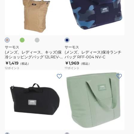
レ
レ
ッ
グ
デ
デ
グ
15L
ィ
ィ
CL5RGZ59
K243-
オ
グ
ネ
ー
ー
175-
レ
イ
ー
ス、
ス)
R
ビ
ー
キ
保
ッ
冷
サーモス
サーモス
ズ)
ラ
(メンズ、レディース、キッズ)保
(メンズ、レディース)保冷ランチ
冷ショッピングバッグ 12LREV-
バッグ RFF-004 NV-C
保
ン
0121 コンパクト 保冷 手洗い 買い
￥1,419
￥1,969
（税込）
（税込）
冷
チ
物バック エコバック
12
ポイント
17
ポイント
シ
バ
(メ
(メ
ョ
ッ
ン
ン
ッ
グ
ズ、
ズ、
ピ
RFF-
レ
レ
ン
004
デ
デ
グ
NV-
ィ
ィ
カ
バ
C
ー
ー
ー
ッ
ス、
ス)
キ
グ
キ
保