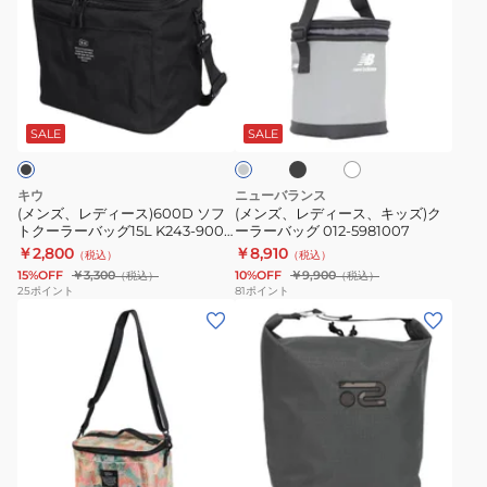
ズ、
ズ、
レ
レ
デ
デ
ィ
ィ
ブ
ホ
グ
ー
ー
ラ
ワ
レ
ッ
ス)600D
ス、
イ
ー
SALE
SALE
ク
ト
ソ
キ
フ
ッ
キウ
ニューバランス
ト
ズ)
(メンズ、レディース)600D ソフ
(メンズ、レディース、キッズ)ク
トクーラーバッグ15L K243-900-
ーラーバッグ 012-5981007
ク
ク
R
￥2,800
￥8,910
（税込）
（税込）
ー
ー
15%OFF
￥3,300
10%OFF
￥9,900
（税込）
（税込）
ラ
ラ
25
ポイント
81
ポイント
(メ
(メ
ー
ー
ン
ン
バ
バ
ズ、
ズ、
ッ
ッ
レ
レ
グ
グ
デ
デ
15L
012-
ィ
ィ
K243-
5981007
グ
ベ
チ
ー
ー
900-
ー
ャ