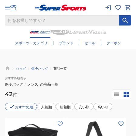
さらに絞り込む
スポーツ・カテゴリ
ブランド
セール
クーポン
バッグ
保冷バッグ
商品一覧
おすすめ
順表示
保冷バッグ
/
メンズ
の商品一覧
42
件
おすすめ順
人気順
新着順
安い順
高い順
(メ
(メ
ン
ン