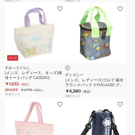
50
ポイント
58
ポイント
チ
ク
ラ
(メ
会
ー
ウ
ン
社
ル
ン
ズ、
学
バ
ド
レ
校
ッ
バ
デ
学
グ
ッ
ィ
生
グ
ADMZ3BE6-
グ
ー
レ
洗
BLK
縦
ス)
ー
SALE
濯
型
ゴ
すみっコぐらし
機
XYMG4SB1
ル
(メンズ、レディース、キッズ)保
ディズニー
対
冷トートバッグ CA35302
フ
(メンズ、レディース)ゴルフ 保冷
応
￥1,632
（税込）
ラウンドバック XYMG4SB1 グレ
保
ー
シ
25%OFF
￥2,178
（税込）
￥6,380
（税込）
冷
14
ポイント
58
ポイント
ン
ラ
(メ
(メ
プ
ウ
ン
ン
ル
ン
ズ、
ズ、
ド
レ
レ
バ
デ
デ