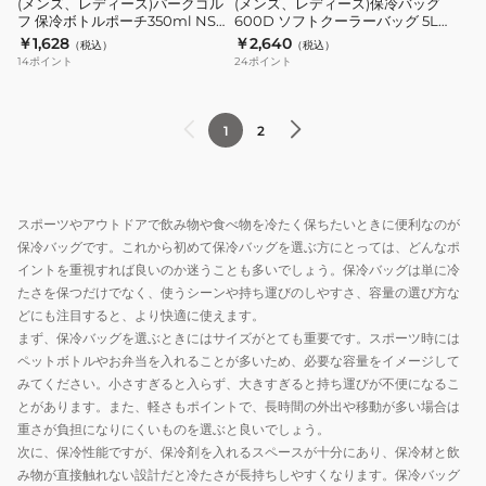
(メンズ、レディース)パークゴル
(メンズ、レディース)保冷バッグ
ョ
フ 保冷ボトルポーチ350ml NSG-
600D ソフトクーラーバッグ 5L
ゴ
ッ
200BP
K242-900-R BK ブラック
￥1,628
￥2,640
ル
（税込）
（税込）
ル
グ
14
ポイント
24
ポイント
ダ
フ
600D
ー
保
ソ
付
冷
フ
1
2
NSG-
ボ
ト
201BP
ト
ク
ル
ー
スポーツやアウトドアで飲み物や食べ物を冷たく保ちたいときに便利なのが
ポ
ラ
保冷バッグです。これから初めて保冷バッグを選ぶ方にとっては、どんなポ
ー
ー
イントを重視すれば良いのか迷うことも多いでしょう。保冷バッグは単に冷
チ
バ
たさを保つだけでなく、使うシーンや持ち運びのしやすさ、容量の選び方な
350ml
ッ
どにも注目すると、より快適に使えます。
NSG-
グ
まず、保冷バッグを選ぶときにはサイズがとても重要です。スポーツ時には
ペットボトルやお弁当を入れることが多いため、必要な容量をイメージして
200BP
5L
みてください。小さすぎると入らず、大きすぎると持ち運びが不便になるこ
K242-
とがあります。また、軽さもポイントで、長時間の外出や移動が多い場合は
900-
重さが負担になりにくいものを選ぶと良いでしょう。
R
次に、保冷性能ですが、保冷剤を入れるスペースが十分にあり、保冷材と飲
BK
み物が直接触れない設計だと冷たさが長持ちしやすくなります。保冷バッグ