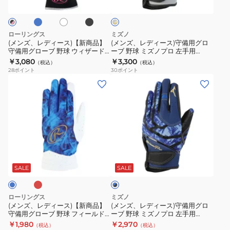
ッ
ス)
ス)
イ
ロ
ロ
ー
ク
ト
×
【新
守
守
2024
ゴ
商
備
備
ミ
ー
ローリングス
ミズノ
品】
用
ル
手
ズ
(メンズ、レディース)【新商品】
(メンズ、レディース)守備用グロ
ド
守備用グローブ 野球 ウィザード
ーブ 野球 ミズノプロ 左手用
守
グ
袋
ノ
フィールドグラブ 左手用
1EJED09005
￥3,080
￥3,300
（税込）
（税込）
備
ロ
左
セ
EFG25S01
28
ポイント
30
ポイント
用
ー
手
レ
(メ
(メ
グ
ブ
用
ク
ン
ン
ロ
野
1EJED310
シ
ズ、
ズ、
ー
球
ョ
レ
レ
ブ
ミ
ン
デ
デ
野
ズ
モ
ィ
ィ
エ
ブ
球
ノ
デ
ー
ー
ル
ウ
プ
ル
ス)
ス)
SALE
SALE
ー
ィ
ロ
左
×
【新
守
ブ
ザ
左
手
商
備
ラ
ローリングス
ミズノ
ー
手
用
品】
用
ッ
(メンズ、レディース)【新商品】
(メンズ、レディース)守備用グロ
ク
ド
用
Mizuno
守備用グローブ 野球 フィールド
ーブ 野球 ミズノプロ 左手用
守
グ
グラブ ゴーストスモーク2 左手用
1EJED09027
￥1,980
￥2,970
フ
1EJED09005
Pro
（税込）
（税込）
備
ロ