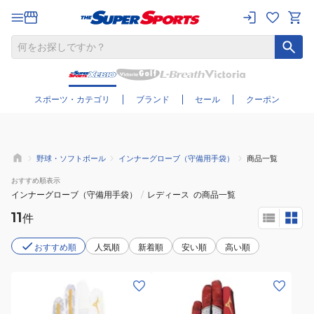
さらに絞り込む
スポーツ・カテゴリ
ブランド
セール
クーポン
野球・ソフトボール
インナーグローブ（守備用手袋）
商品一覧
おすすめ
順表示
インナーグローブ（守備用手袋）
/
レディース
の商品一覧
11
件
おすすめ順
人気順
新着順
安い順
高い順
(メ
(メ
ン
ン