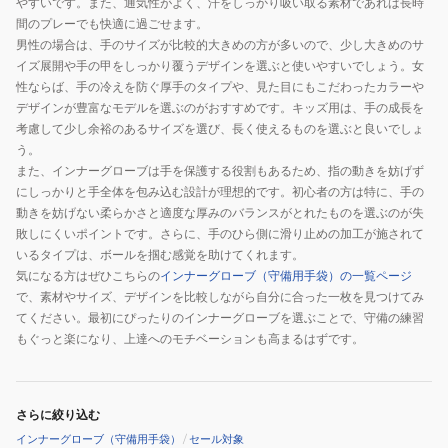
やすいです。また、通気性がよく、汗をしっかり吸い取る素材であれば長時
WB5750401
間のプレーでも快適に過ごせます。
WB5750601
男性の場合は、手のサイズが比較的大きめの方が多いので、少し大きめのサ
イズ展開や手の甲をしっかり覆うデザインを選ぶと使いやすいでしょう。女
性ならば、手の冷えを防ぐ厚手のタイプや、見た目にもこだわったカラーや
デザインが豊富なモデルを選ぶのがおすすめです。キッズ用は、手の成長を
考慮して少し余裕のあるサイズを選び、長く使えるものを選ぶと良いでしょ
う。
また、インナーグローブは手を保護する役割もあるため、指の動きを妨げず
にしっかりと手全体を包み込む設計が理想的です。初心者の方は特に、手の
動きを妨げない柔らかさと適度な厚みのバランスがとれたものを選ぶのが失
敗しにくいポイントです。さらに、手のひら側に滑り止めの加工が施されて
いるタイプは、ボールを掴む感覚を助けてくれます。
気になる方はぜひこちらの
インナーグローブ（守備用手袋）の一覧ページ
で、素材やサイズ、デザインを比較しながら自分に合った一枚を見つけてみ
てください。最初にぴったりのインナーグローブを選ぶことで、守備の練習
もぐっと楽になり、上達へのモチベーションも高まるはずです。
さらに絞り込む
インナーグローブ（守備用手袋）
/
セール対象