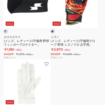
レ
レ
ミ
グ
ト
デ
デ
ズ
ロ
ス
ィ
ィ
ノ
ー
モ
ネ
ー
ー
プ
バ
ー
イ
ス)
ス)
ロ
ル
ク
SALE
SALE
ビ
ー
守
守
パ
エ
2
×
備
備
ッ
リ
左
レ
エスエスケイ
ミズノ
用
用
ッ
ド
ー
手
(メンズ、レディース)守備用 野球
(メンズ、レディース)守備用グロ
ド
フィンガープロテクター
ーブ 野球 ミズノプロ 左手用
野
グ
付
ト
用
BG1006S-9010
1EJED09014
￥1,180
￥2,970
（税込）
（税込）
球
ロ
左
ZeroSpace
EFG25S02
14%OFF
￥1,375
10%OFF
￥3,300
（税込）
（税込）
フ
ー
手
左
10
ポイント
27
ポイント
(メ
ィ
ブ
用
手
ン
ン
野
高
用
ズ、
ガ
球
校
高
レ
ー
ミ
野
校
デ
プ
ズ
球
野
ィ
ロ
ノ
ル
球
ブ
ホ
ブ
ー
テ
プ
ー
ル
ラ
ラ
ッ
ス)
ッ
ク
ロ
ル
ー
SALE