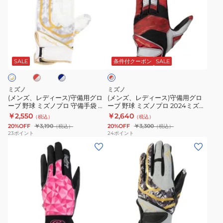
ズ、
ズ、
レ
レ
デ
デ
ィ
ィ
レ
ネ
レ
ー
ー
イ
ッ
ス)
ス)
ビ
SALE
条件付クーポン
SALE
ド
ー
×
守
守
グ
備
備
レ
ミズノ
ミズノ
用
用
ー
(メンズ、レディース)守備用グロ
(メンズ、レディース)守備用グロ
ーブ 野球 ミズノプロ 守備手袋 左
ーブ 野球 ミズノプロ 2024ミズノ
グ
グ
手用 1EJED310
セレクションモデル 左手用
￥2,550
￥2,640
（税込）
（税込）
ロ
ロ
Mizuno Pro 1EJED08461
20%OFF
￥3,190
20%OFF
￥3,300
（税込）
（税込）
ー
ー
23
ポイント
24
ポイント
(メ
(メ
ブ
ブ
ン
ン
野
野
ズ、
ズ、
球
球
レ
レ
ミ
ミ
デ
デ
ズ
ズ
ィ
ィ
ノ
ノ
サ
ブ
ホ
グ
ー
ー
プ
プ
ラ
ワ
レ