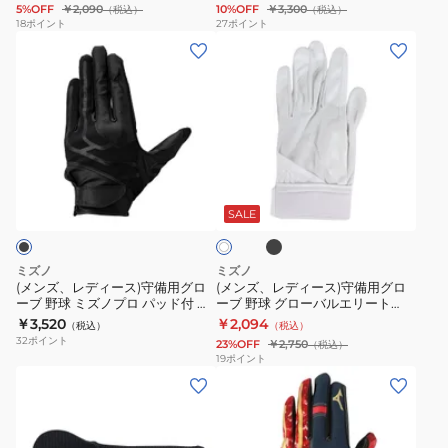
EFG25S02
5%OFF
￥2,090
10%OFF
￥3,300
（税込）
（税込）
ィ
1EJED08461
用
ー
18
ポイント
27
ポイント
ー
(メ
(メ
グ
ブ
ル
ン
ン
ロ
野
ド
ズ、
ズ、
ー
球
グ
レ
レ
ブ
ミ
ラ
デ
デ
野
ズ
ブ
ィ
ィ
球
ノ
ブ
ホ
左
ー
ー
フ
プ
ラ
ワ
手
ッ
ス)
ス)
ィ
ロ
SALE
イ
ク
用
ト
守
守
ー
左
EFG25S01
備
備
ル
手
ミズノ
ミズノ
用
用
ド
用
(メンズ、レディース)守備用グロ
(メンズ、レディース)守備用グロ
ーブ 野球 ミズノプロ パッド付 左
ーブ 野球 グローバルエリート
グ
グ
グ
1EJED09027
手用 高校野球ルール対応モデル
ZeroSpace 左手用 高校野球ルー
￥3,520
￥2,094
（税込）
（税込）
ロ
ロ
ラ
1EJED34090
ル対応モデル 1EJED280
32
ポイント
23%OFF
￥2,750
（税込）
ー
ー
ブ
19
ポイント
(メ
(メ
ブ
ブ
ゴ
ン
ン
野
野
ー
ズ、
ズ、
球
球
ス