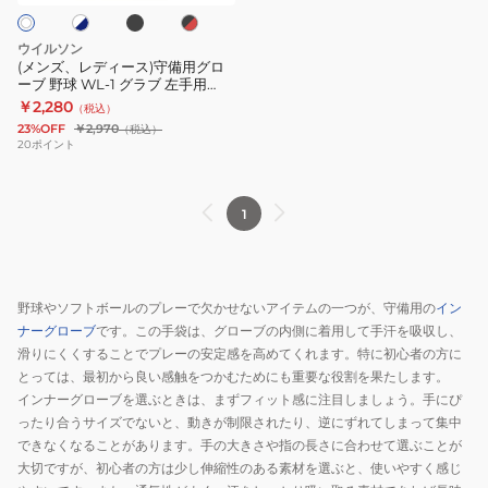
ク
ク
守
タ
左
対
ル
×
備
ー
手
応
対
レ
ウイルソン
ッ
用
BG1006S-
用
モ
応
(メンズ、レディース)守備用グロ
ーブ 野球 WL-1 グラブ 左手用
グ
9010
1EJED09014
デ
モ
WB5749801 WB5750001
￥2,280
（税込）
ロ
ル
デ
WB5750401 WB5750601
23%OFF
￥2,970
（税込）
ー
1EJED34090
ル
20
ポイント
ブ
1EJED280
野
1
球
WL-
1
グ
野球やソフトボールのプレーで欠かせないアイテムの一つが、守備用の
イン
ラ
ナーグローブ
です。この手袋は、グローブの内側に着用して手汗を吸収し、
ブ
滑りにくくすることでプレーの安定感を高めてくれます。特に初心者の方に
左
とっては、最初から良い感触をつかむためにも重要な役割を果たします。
インナーグローブを選ぶときは、まずフィット感に注目しましょう。手にぴ
手
ったり合うサイズでないと、動きが制限されたり、逆にずれてしまって集中
用
できなくなることがあります。手の大きさや指の長さに合わせて選ぶことが
WB5749801
大切ですが、初心者の方は少し伸縮性のある素材を選ぶと、使いやすく感じ
WB5750001