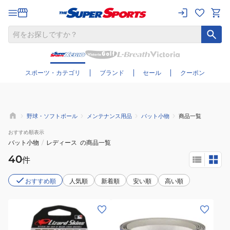
さらに絞り込む
スポーツ・カテゴリ
ブランド
セール
クーポン
野球・ソフトボール
メンテナンス用品
バット小物
商品一覧
おすすめ
順表示
バット小物
/
レディース
の商品一覧
40
件
おすすめ順
人気順
新着順
安い順
高い順
(メ
(メ
ン
ン