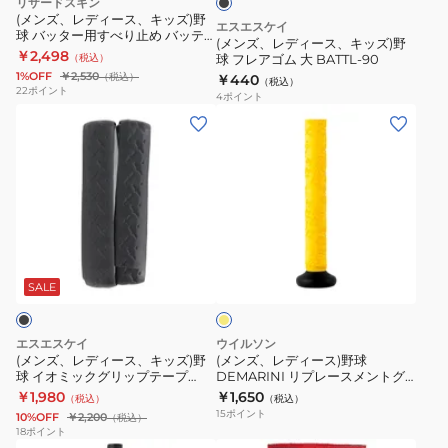
リザードスキン
ッ
ト
ー
(メンズ、レディース、キッズ)野
エスエスケイ
球 バッター用すべり止め バッテ
ズ)
ラ
グ
(メンズ、レディース、キッズ)野
ィングジェル GRIP BOOST
￥2,498
（税込）
球 フレアゴム 大 BATTL-90
野
バ
リ
BOTTLE GRPBST06 速乾
1%OFF
￥2,530
（税込）
￥440
（税込）
球
ッ
ッ
22
ポイント
4
ポイント
フ
ト
プ
(メ
(メ
レ
グ
テ
ン
ン
ア
リ
ー
ズ、
ズ、
ゴ
ッ
プ
レ
レ
ム
プ
1CJYT1230062
デ
デ
大
1.1mm
ィ
ィ
イ
BATTL-
DSPUBB1
ー
ー
エ
90
ス、
ス)
ロ
SALE
ー
キ
野
ッ
球
エスエスケイ
ウイルソン
ズ)
DEMARINI
(メンズ、レディース、キッズ)野
(メンズ、レディース)野球
球 イオミックグリップテープ
DEMARINI リプレースメントグ
野
リ
3mm SBAIOM003
リップ-R イエロー ディマリニ
￥1,980
￥1,650
（税込）
（税込）
球
プ
WB5745704
15
ポイント
10%OFF
￥2,200
（税込）
イ
レ
18
ポイント