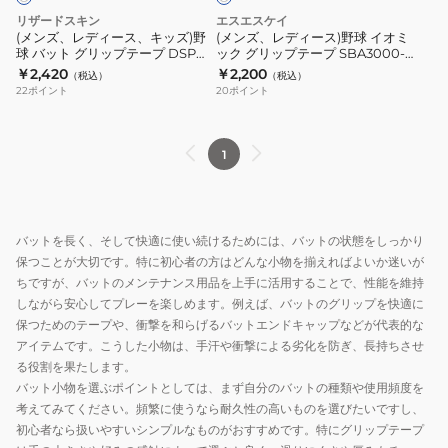
SLG628033
ッ
ッ
球
リザードスキン
エスエスケイ
プ
ズ)
イ
(メンズ、レディース、キッズ)野
(メンズ、レディース)野球 イオミ
グ
球 バット グリップテープ DSP
ック グリップテープ SBA3000-
野
オ
ULTRA X 0.5mm DIAMOND
10
￥2,420
￥2,200
リ
（税込）
（税込）
球
ミ
WHITE
22
ポイント
20
ポイント
ッ
バ
ッ
プ
ッ
ク
テ
ト
グ
1
ー
グ
リ
プ
リ
ッ
DSPUBB142
ッ
プ
バットを長く、そして快適に使い続けるためには、バットの状態をしっかり
プ
テ
保つことが大切です。特に初心者の方はどんな小物を揃えればよいか迷いが
テ
ー
ちですが、バットのメンテナンス用品を上手に活用することで、性能を維持
ー
プ
しながら安心してプレーを楽しめます。例えば、バットのグリップを快適に
プ
SBA3000-
保つためのテープや、衝撃を和らげるバットエンドキャップなどが代表的な
DSP
10
アイテムです。こうした小物は、手汗や衝撃による劣化を防ぎ、長持ちさせ
る役割を果たします。
ULTRA
バット小物を選ぶポイントとしては、まず自分のバットの種類や使用頻度を
X
考えてみてください。頻繁に使うなら耐久性の高いものを選びたいですし、
0.5mm
初心者なら扱いやすいシンプルなものがおすすめです。特にグリップテープ
DIAMOND