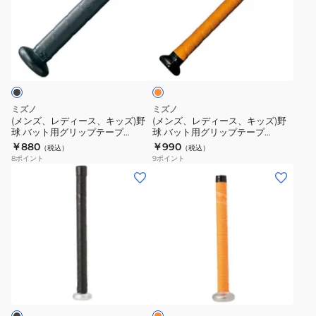
プ
ト
プ
デ
デ
EACB8F01
グ
0.6mm
ィ
ィ
オ
リ
EACB14F02-
ー
ー
レ
ッ
OY
ス、
ス、
ン
プ
ジ
キ
キ
G
ッ
ッ
ミズノ
ミズノ
WB57457001NS
ズ)
ズ)
(メンズ、レディース、キッズ)野
(メンズ、レディース、キッズ)野
球 バット用グリップテープ
球 バット用グリップテープ
野
野
1CJYT13300 09
1.5mm 1CJYT13700 54
￥880
￥990
（税込）
（税込）
球
球
8
ポイント
9
ポイント
バ
バ
(メ
(メ
ッ
ッ
ン
ン
ト
ト
ズ、
ズ、
用
用
レ
レ
グ
グ
デ
デ
リ
リ
ィ
ィ
オ
ッ
ッ
ー
ー
レ
プ
プ
ス)
ス)
ン
テ
テ
ジ
野
野