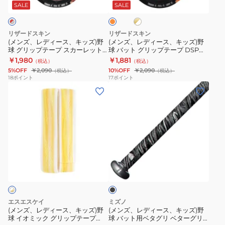
ス、
ス、
ル
ー
ー
ン
SALE
SALE
ド
ジ
キ
キ
プ
プ
×
ッ
ッ
DSP
DSP
ホ
リザードスキン
リザードスキン
ワ
ズ)
ズ)
ULTRA
ULTRA
(メンズ、レディース、キッズ)野
(メンズ、レディース、キッズ)野
イ
球 グリップテープ スカーレット
球 バット グリップテープ DSP
野
野
1.1mm
1.1mm
ト
カモ DSPUBB152
ULTRA 1.1mm
￥1,980
￥1,881
（税込）
（税込）
球
球
PINK
DSPUBB1
5%OFF
￥2,090
10%OFF
￥2,090
（税込）
（税込）
グ
バ
CAMO
18
ポイント
17
ポイント
(メ
(メ
リ
ッ
ン
ン
ッ
ト
ズ、
ズ、
プ
グ
レ
レ
テ
リ
デ
デ
ー
ッ
ィ
ィ
プ
プ
ブ
ー
ー
ス
テ
ラ
ス、
ス、
カ
ー
ッ
ク
キ
キ
ー
プ
ッ
ッ
レ
DSP
エスエスケイ
ミズノ
ズ)
ズ)
ッ
ULTRA
(メンズ、レディース、キッズ)野
(メンズ、レディース、キッズ)野
球 イオミック グリップテープ
球 バット用ベタグリ ベターグリ
野
野
ト
1.1mm