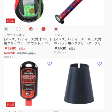
グ
ト
デ
デ
1CJYT1230009
リ
グ
ィ
ィ
レ
ホ
レ
レ
ッ
リ
ー
ー
ッ
ッ
ッ
プ
ッ
ド
ス)
ス、
ド
ド
SALE
×
テ
プ
野
キ
ー
G
球
ッ
リザードスキン
ミズノ
プ
WB57457002NS
バ
ズ)
(メンズ、レディース)野球 バット
(メンズ、レディース、キッズ)野
26SS
用グリップテープ ウルトラ バッ
球 バット用ベタグリ ベターグリ
ッ
野
トグリップ 1.1mm DSPUBB1
ップテープ 1CJYT1230062
￥1,980
￥1,430
1CJYT14700
（税込）
（税込）
ト
球
13
ポイント
14%OFF
￥2,310
（税込）
用
バ
18
ポイント
(メ
グ
ッ
ン
リ
ト
ズ、
ッ
用
レ
プ
ベ
デ
テ
タ
ィ
ー
グ
ブ
ー
プ
リ
ラ
ス、
ウ
ベ
ッ
SALE
ク
キ
ル
タ