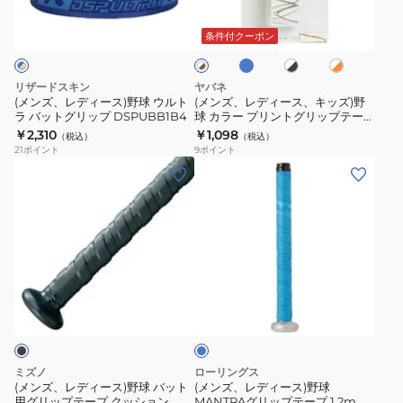
ロ
ホ
ホ
ホ
ー
ー
ッ
テ
イ
ワ
ワ
ワ
ヤ
ス)
ス、
イ
イ
プ
ー
条件付クーポン
イ
ル
ト
ト
ト
野
キ
テ
プ
ブ
×
×
×
球
ッ
―
DSP
ル
ブ
オ
ブ
リザードスキン
ヤバネ
ー
ラ
レ
ウ
ズ)
ラ
プ
ULTRA
(メンズ、レディース)野球 ウルト
(メンズ、レディース、キッズ)野
ッ
ン
ウ
ラ バットグリップ DSPUBB1B4
球 カラー プリントグリップテー
ル
野
002-
X
ク
ジ
ン
プ YA4EA02
￥2,310
￥1,098
（税込）
（税込）
ト
球
45
0.5mm
21
ポイント
9
ポイント
ラ
カ
SBAIOM002-
JET
(メ
(メ
バ
ラ
45
BLACK
ン
ン
ッ
ー
ズ、
ズ、
ト
プ
レ
レ
グ
リ
デ
デ
リ
ン
ィ
ィ
ブ
ッ
ト
ー
ー
ル
プ
グ
ス)
ス)
ー
DSPUBB1B4
リ
野
野
ッ
球
球
ミズノ
ローリングス
プ
バ
MANTRA
(メンズ、レディース)野球 バット
(メンズ、レディース)野球
テ
用グリップテープ クッション
MANTRAグリップテープ 1.2mm