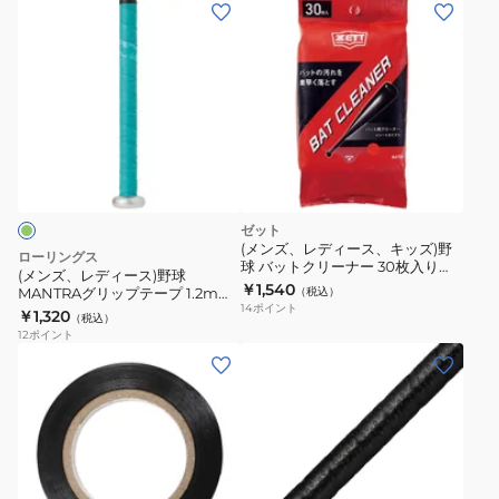
(メ
オ
ー
ン
ミ
ス
ズ、
ッ
メ
レ
ク
ン
デ
グ
ト
ィ
リ
グ
ー
ッ
リ
ス)
プ
ッ
野
テ
プ-
ゼット
球
ー
R
(メンズ、レディース、キッズ)野
ローリングス
球 バットクリーナー 30枚入り
MANTRA
プ
イ
(メンズ、レディース)野球
BATBC
￥1,540
MANTRAグリップテープ 1.2mm
（税込）
グ
3mm
エ
14
ポイント
EACB14F01-MINT
￥1,320
（税込）
リ
SBAIOM003
ロ
12
ポイント
ッ
ー
(メ
(メ
プ
デ
ン
ン
テ
ィ
ズ、
ズ、
ー
マ
レ
レ
プ
リ
デ
デ
1.2mm
ニ
ィ
ィ