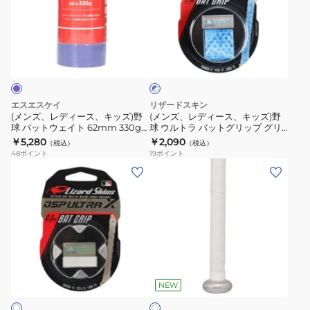
ェ
グ
デ
デ
イ
ラ
ィ
ィ
ブ
ト
デ
ー
ー
ル
62mm
ー
ス、
ス、
ー
240g
シ
×
キ
キ
ホ
SLG629024
ョ
ッ
ッ
ワ
エスエスケイ
リザードスキン
ン
ズ)
ズ)
イ
(メンズ、レディース、キッズ)野
(メンズ、レディース、キッズ)野
ト
1.8mm
球 バットウェイト 62mm 330g
球 ウルトラ バットグリップ グリ
野
野
SLG628033
ップテープ DSPUBB142
￥5,280
￥2,090
EACB14S01
（税込）
（税込）
球
球
48
ポイント
19
ポイント
バ
ウ
(メ
(メ
ッ
ル
ン
ン
ト
ト
ズ、
ズ、
ウ
ラ
レ
レ
ェ
バ
デ
デ
イ
ッ
ィ
ィ
ホ
ト
ト
ー
ー
ワ
62mm
グ
ス、
ス)
NEW
イ
330g
リ
ト
キ
野