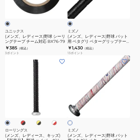
ブ
EACB14F01-
WB5745704
ー
ー
ラ
MINT
ス)
ス)
ッ
ク
野
野
球
球
ユニックス
ミズノ
シ
バ
(メンズ、レディース)野球 シーリ
(メンズ、レディース)野球 バット
ングテープ チーム対応 BX76-79
用 ベタグリ ベターグリップテー
ー
ッ
プ 1CJYT13000 09
￥385
￥1,430
（税込）
（税込）
リ
ト
3
ポイント
13
ポイント
ン
用
(メ
(メ
グ
ベ
ン
ン
テ
タ
ズ、
ズ、
ー
グ
レ
レ
プ
リ
デ
デ
チ
ベ
ィ
ィ
レ
イ
ホ
ホ
ー
タ
ー
ー
エ
ワ
ワ
ム
ー
ス、
ス)
ロ
イ
イ
ー
ト
対
グ
ト
キ
野
×
応
リ
ッ
球
レ
ローリングス
ミズノ
BX76-
ッ
ッ
ズ)
バ
(メンズ、レディース、キッズ)
(メンズ、レディース)野球 バット