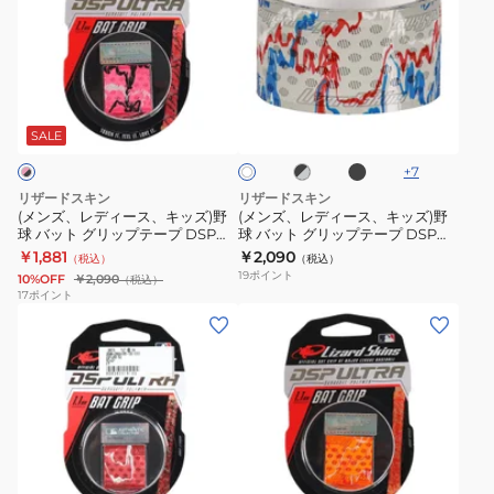
ズ、
ズ、
レ
レ
デ
デ
ィ
ィ
ブ
ブ
ホ
ー
ー
ラ
ラ
ワ
ッ
ス、
ス、
ッ
SALE
イ
ク
ク
ト
キ
キ
×
+
7
ッ
ッ
グ
リザードスキン
リザードスキン
レ
ズ)
ズ)
(メンズ、レディース、キッズ)野
(メンズ、レディース、キッズ)野
ー
球 バット グリップテープ DSP
球 バット グリップテープ DSP
野
野
ULTRA 1.1mm PINK CAMO
ULTRA 1.1mm DSPUBB1
￥1,881
￥2,090
（税込）
（税込）
球
球
19
ポイント
10%OFF
￥2,090
（税込）
バ
バ
17
ポイント
(メ
(メ
ッ
ッ
ン
ン
ト
ト
ズ、
ズ、
グ
グ
レ
レ
リ
リ
デ
デ
ッ
ッ
ィ
ィ
プ
プ
ゴ
オ
ー
ー
テ
テ
ー
レ