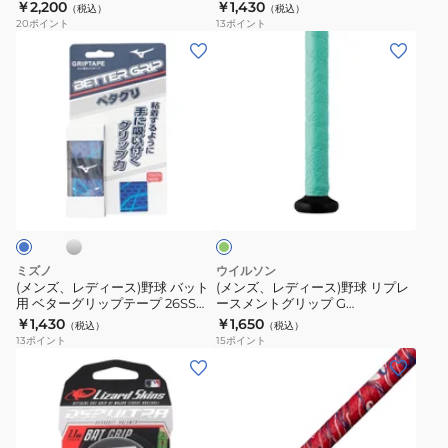
SBA3006F-1038
ップテープ 1CJYT1230009
￥2,200
￥1,430
（税込）
（税込）
球
球
カ
20
ポイント
13
ポイント
イ
バ
モ
(メ
(メ
オ
ッ
DSPUBB152
ン
ン
ミ
ト
ズ、
ズ、
ッ
用
レ
レ
ク
ベ
デ
デ
グ
タ
ィ
ィ
シ
グ
リ
グ
ー
ー
リ
ッ
リ
ス)
ス)
ー
プ
ベ
ン
野
野
テ
タ
球
球
ミズノ
ウイルソン
ー
ー
バ
リ
(メンズ、レディース)野球 バット
(メンズ、レディース)野球 リプレ
プ
グ
用 ベターグリップテープ 26SS
ースメントグリップ G
ッ
プ
1CJYT14700
WB57457002NS
￥1,430
￥1,650
SBA3006F-
リ
（税込）
（税込）
ト
レ
13
ポイント
15
ポイント
1038
ッ
用
ー
(メ
(メ
プ
ベ
ス
ン
ン
テ
タ
メ
ズ、
ズ、
ー
ー
ン
レ
レ
プ