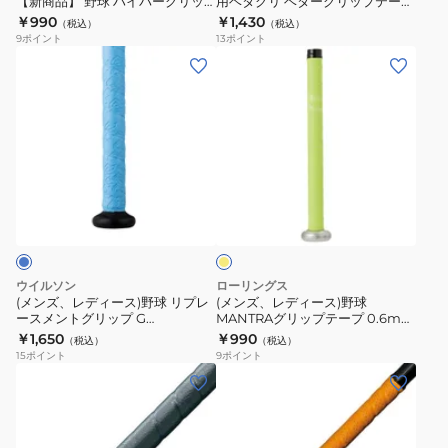
79
プ
【新商品】 野球 ハイパーグリッ
用ベタグリ ベターグリップテープ
【新
ッ
プ グリップテープ EACB8F01
1CJYT12300 01
￥990
￥1,430
テ
（税込）
（税込）
商
ト
9
ポイント
13
ポイント
ー
品】
用
(メ
(メ
プ
野
ベ
ン
ン
1CJYT13000
球
タ
ズ、
ズ、
09
ハ
グ
レ
レ
イ
リ
デ
デ
パ
ベ
ィ
ィ
イ
ー
タ
ー
ー
エ
グ
ー
ス)
ス)
ロ
リ
グ
ー
野
野
ッ
リ
球
球
ウイルソン
ローリングス
プ
ッ
リ
MANTRA
(メンズ、レディース)野球 リプレ
(メンズ、レディース)野球
グ
プ
ースメントグリップ G
MANTRAグリップテープ 0.6mm
プ
グ
WB57457001NS
EACB14F02-OY
￥1,650
￥990
リ
テ
（税込）
（税込）
レ
リ
15
ポイント
9
ポイント
ッ
ー
ー
ッ
(メ
(メ
プ
プ
ス
プ
ン
ン
テ
1CJYT12300
メ
テ
ズ、
ズ、
ー
01
ン
ー
レ
レ