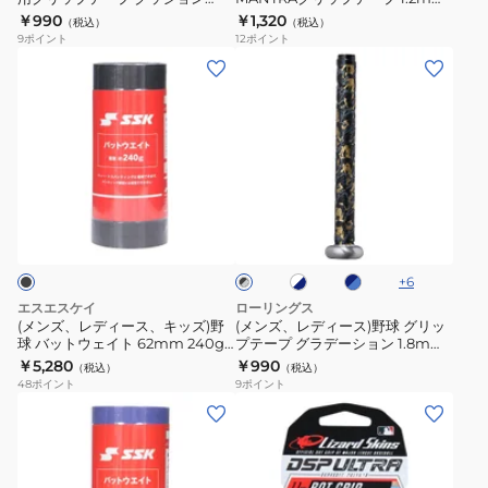
ッ
グ
2.0mm 1CJYT13500 09
EACB14F01-BLU
￥990
￥1,320
ー
（税込）
（税込）
ト
リ
9
ポイント
12
ポイント
プ
用
ッ
(メ
(メ
YA4EA02
グ
プ
ン
ン
リ
テ
ズ、
ズ、
ッ
ー
レ
レ
プ
プ
デ
デ
テ
1.2mm
ィ
ィ
ホ
ネ
ブ
ー
EACB14F01-
ー
ー
ワ
イ
ラ
プ
BLU
ス、
ス)
イ
ビ
ッ
ト
ー
ク
ク
キ
野
×
×
+
6
×
ッ
ッ
球
ネ
ブ
グ
エスエスケイ
ローリングス
シ
イ
ル
ズ)
グ
レ
(メンズ、レディース、キッズ)野
(メンズ、レディース)野球 グリッ
ビ
ー
ー
ョ
球 バットウェイト 62mm 240g
プテープ グラデーション 1.8mm
野
リ
ー
SLG629024
EACB14S01
￥5,280
￥990
ン
（税込）
（税込）
球
ッ
48
ポイント
9
ポイント
2.0mm
バ
プ
(メ
(メ
1CJYT13500
ッ
テ
ン
ン
09
ト
ー
ズ、
ズ、
ウ
プ
レ
レ