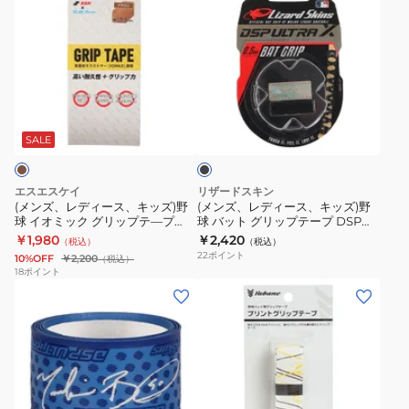
ッ
ー
ン
ン
ト
リ
ズ、
ズ、
用
ン
レ
レ
グ
グ
デ
デ
リ
テ
ィ
ィ
ブ
ッ
ー
ー
ー
ラ
プ
プ
ス、
ス、
ッ
SALE
テ
SPG-
ク
キ
キ
ー
1015
ッ
ッ
エスエスケイ
リザードスキン
プ
ズ)
ズ)
(メンズ、レディース、キッズ)野
(メンズ、レディース、キッズ)野
穴
球 イオミック グリップテ―プ
球 バット グリップテープ DSP
野
野
002-45 SBAIOM002-45
ULTRA X 0.5mm JET BLACK
￥1,980
￥2,420
あ
（税込）
（税込）
球
球
22
ポイント
10%OFF
￥2,200
（税込）
き
イ
バ
18
ポイント
タ
(メ
(メ
オ
ッ
イ
ン
ン
ミ
ト
プ
ズ、
ズ、
ッ
グ
1CJYT13600
レ
レ
ク
リ
09
デ
デ
グ
ッ
ィ
ィ
リ
プ