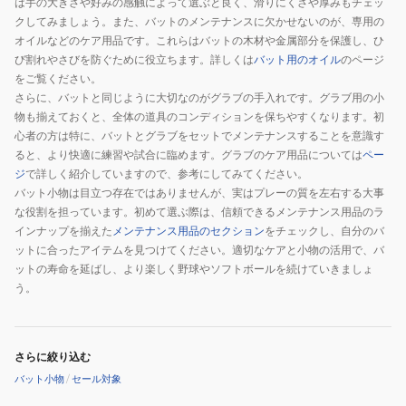
は手の大きさや好みの感触によって選ぶと良く、滑りにくさや厚みもチェッ
WHITE
クしてみましょう。また、バットのメンテナンスに欠かせないのが、専用の
オイルなどのケア用品です。これらはバットの木材や金属部分を保護し、ひ
び割れやさびを防ぐために役立ちます。詳しくは
バット用のオイル
のページ
をご覧ください。
さらに、バットと同じように大切なのがグラブの手入れです。グラブ用の小
物も揃えておくと、全体の道具のコンディションを保ちやすくなります。初
心者の方は特に、バットとグラブをセットでメンテナンスすることを意識す
ると、より快適に練習や試合に臨めます。グラブのケア用品については
ペー
ジ
で詳しく紹介していますので、参考にしてみてください。
バット小物は目立つ存在ではありませんが、実はプレーの質を左右する大事
な役割を担っています。初めて選ぶ際は、信頼できるメンテナンス用品のラ
インナップを揃えた
メンテナンス用品のセクション
をチェックし、自分のバ
ットに合ったアイテムを見つけてください。適切なケアと小物の活用で、バ
ットの寿命を延ばし、より楽しく野球やソフトボールを続けていきましょ
う。
さらに絞り込む
バット小物
/
セール対象