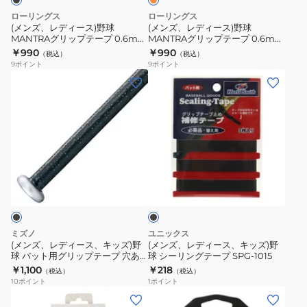
ー
ー
球
球
ローリングス
ローリングス
プ
プ
MANTRA
MANTRA
(メンズ、レディース)野球
(メンズ、レディース)野球
1CJYT13300
1.5mm
MANTRAグリップテープ 0.6mm
MANTRAグリップテープ 0.6mm
グ
グ
EACB14F02-B
EACB14F02-ORG
￥990
￥990
09
1CJYT13700
（税込）
（税込）
リ
リ
9
ポイント
9
ポイント
54
ッ
ッ
(メ
(メ
プ
プ
ン
ン
テ
テ
ズ、
ズ、
ー
ー
レ
レ
プ
プ
デ
デ
0.6mm
0.6mm
ィ
ィ
ブ
EACB14F02-
EACB14F02-
ー
ー
ラ
B
ORG
ス、
ス、
ッ
ク
キ
キ
ッ
ッ
ミズノ
ユニックス
ズ)
ズ)
(メンズ、レディース、キッズ)野
(メンズ、レディース、キッズ)野
球 バット用グリップテープ 穴あ
球 シーリングテープ SPG-1015
野
野
きタイプ 1CJYT13600 09
￥1,100
￥218
（税込）
（税込）
球
球
10
ポイント
1
ポイント
バ
シ
(メ
(メ