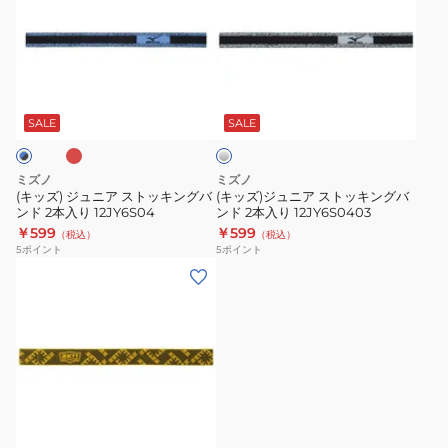
ズ)
ズ)
ジ
ジ
ュ
ュ
ニ
ニ
レ
シ
ア
ア
ル
ス
ス
バ
SALE
SALE
ー
ト
ト
ッ
ッ
ミズノ
ミズノ
キ
キ
(キッズ) ジュニア ストッキングバ
(キッズ)ジュニア ストッキングバ
ンド 2本入り 12JY6S04
ンド 2本入り 12JY6S0403
ン
ン
￥599
￥599
（税込）
（税込）
グ
グ
5
ポイント
5
ポイント
バ
バ
(キ
ン
ン
ッ
ド
ド
ズ)
2
2
ジ
本
本
ュ
入
入
ニ
り
り
ア
12JY6S04
12JY6S0403
野