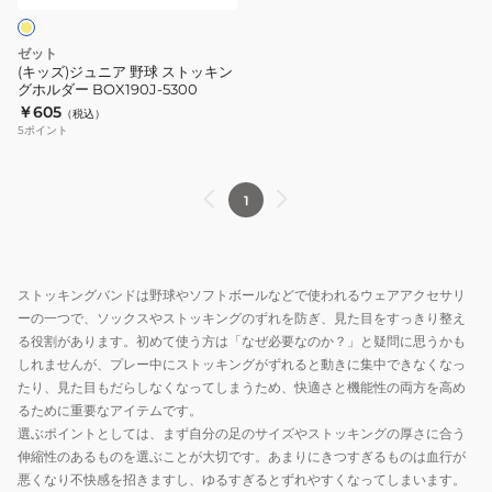
球
ス
ゼット
ト
(キッズ)ジュニア 野球 ストッキン
グホルダー BOX190J-5300
ッ
￥605
（税込）
キ
5
ポイント
ン
グ
ホ
1
ル
ダ
ー
ストッキングバンドは野球やソフトボールなどで使われるウェアアクセサリ
BOX190J-
ーの一つで、ソックスやストッキングのずれを防ぎ、見た目をすっきり整え
5300
る役割があります。初めて使う方は「なぜ必要なのか？」と疑問に思うかも
しれませんが、プレー中にストッキングがずれると動きに集中できなくなっ
たり、見た目もだらしなくなってしまうため、快適さと機能性の両方を高め
るために重要なアイテムです。
選ぶポイントとしては、まず自分の足のサイズやストッキングの厚さに合う
伸縮性のあるものを選ぶことが大切です。あまりにきつすぎるものは血行が
悪くなり不快感を招きますし、ゆるすぎるとずれやすくなってしまいます。