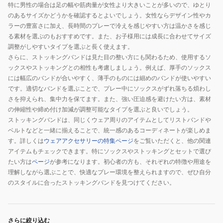
特に男性の場合は足の幅や筋肉量が女性より大きいことが多いので、ゆとり
のあるサイズかどうかを確認するとよいでしょう。女性ならデザイン性やカ
ラーの豊富さに加え、長時間のプレーで冷えを感じやすい方は温かさを感じ
る素材を選ぶのもおすすめです。また、お子様用には成長に合わせてサイズ
調整がしやすいタイプを選ぶと長く使えます。
さらに、ストッキングバンドは見た目の整い方にも関わるため、使用するソ
ックスやストッキングとの相性も考慮しましょう。例えば、厚手のソックス
には幅広のバンドが合いやすく、薄手のものには細めのバンドが使いやすい
です。適切なバンドを選ぶことで、プレー中にソックスがずれ落ちる煩わし
さを抑えられ、集中力を保てます。また、強い圧迫感を避けたい方は、素材
の伸縮性や締め付け加減が調整可能なタイプを選ぶと良いでしょう。
ストッキングバンドは、同じくウェア周りのアイテムとしてリストバンドや
ベルトなどと一緒に揃えることで、統一感のあるコーディネートが楽しめま
す。詳しくは
ウェアアクセサリーの特集ページ
をご覧いただくと、他の関連
アイテムもチェックできます。特にソックスやストッキングとセットで選び
たい方は
ページ
が参考になります。初心者の方も、それぞれの特徴や用途を
理解しながら選ぶことで、快適なプレー環境を整えられますので、ぜひ自分
のスタイルに合ったストッキングバンドを見つけてください。
さらに絞り込む