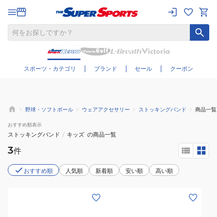
さらに絞り込む
スポーツ・カテゴリ
ブランド
セール
クーポン
野球・ソフトボール
ウェアアクセサリー
ストッキングバンド
商品一覧
おすすめ
順表示
ストッキングバンド
/
キッズ
の商品一覧
3
件
おすすめ順
人気順
新着順
安い順
高い順
(キ
(キ
ッ
ッ