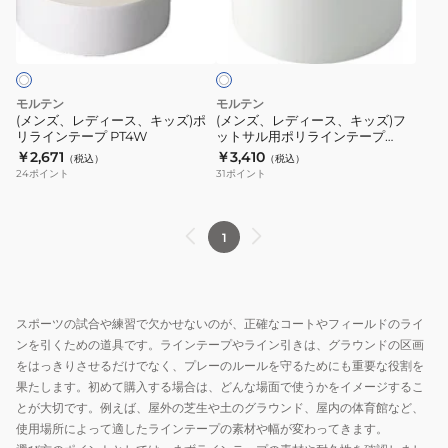
ホ
ー
ー
ワ
ス、
ス、
イ
ト
キ
キ
ッ
ッ
モルテン
モルテン
ズ)
ズ)
(メンズ、レディース、キッズ)ポ
(メンズ、レディース、キッズ)フ
リラインテープ PT4W
ットサル用ポリラインテープ
ポ
フ
PT801W
￥2,671
￥3,410
（税込）
（税込）
リ
ッ
24
ポイント
31
ポイント
ラ
ト
イ
サ
ン
ル
1
テ
用
ー
ポ
プ
リ
スポーツの試合や練習で欠かせないのが、正確なコートやフィールドのライ
PT4W
ラ
ンを引くための道具です。ラインテープやライン引きは、グラウンドの区画
イ
をはっきりさせるだけでなく、プレーのルールを守るためにも重要な役割を
ン
果たします。初めて購入する場合は、どんな場面で使うかをイメージするこ
テ
とが大切です。例えば、屋外の芝生や土のグラウンド、屋内の体育館など、
ー
使用場所によって適したラインテープの素材や幅が変わってきます。