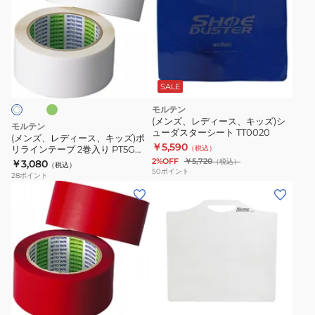
ズ、
レ
デ
ィ
グ
ー
ス、
SALE
キ
モルテン
ッ
(メンズ、レディース、キッズ)シ
モルテン
ューダスターシート TT0020
ズ)
(メンズ、レディース、キッズ)ポ
￥5,590
リラインテープ 2巻入り PT5G
（税込）
ポ
PT5W
2%OFF
￥5,720
（税込）
￥3,080
（税込）
リ
50
ポイント
28
ポイント
ラ
(メ
(メ
イ
ン
ン
ン
ズ、
ズ、
テ
レ
レ
ー
デ
デ
プ
ィ
ィ
シ
2
ー
ー
ル
巻
ス、
ス、
バ