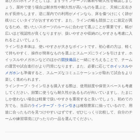
選び方のポイントとしては、まずラインテープの素材や耐久性を確認しまし
プ
ょう。屋外で使う場合は耐水性や耐久性が高いものを選ぶと、天候に左右さ
PT801W
れず長持ちします。逆に屋内での利用がメインなら、床を傷つけにくく跡が
残りにくいタイプがおすすめです。また、ラインの幅も競技ごとに規定が異
なるため、使いたいスポーツのルールに合わせて選ぶことが重要です。幅が
広いほど視認性が良くなりますが、扱いやすさや収納のしやすさも考慮に入
れるとよいでしょう。
ライン引き本体は、使いやすさが大きなポイントです。初心者の方は、軽く
て持ちやすく、操作が簡単なものを選ぶとスムーズにラインを引けます。ホ
イッスルやメガホンなどのほかの
競技備品
と一緒にそろえることで、チーム
の運営や試合進行がより円滑になります。また、必要に応じて
ホイッスル
や
メガホン
も準備すると、スムーズなコミュニケーションが取れて試合をより
楽しく進められます。
ラインテープ・ライン引きを購入する際は、使用頻度や保管スペースも考慮
してください。頻繁に使うなら耐久性があるものが向いていますし、たまに
しか使わない場合は軽量で扱いやすさを重視すると良いでしょう。初めての
方でも、当店の
ラインテープ・ライン引き
は種類豊富に揃っているので、用
途に合ったものを見つけやすいはずです。ぜひじっくり比較して、自分のチ
ームや練習環境にぴったりの一品を選んでください。