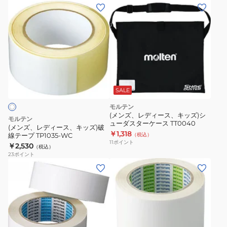
用
ラ
(メ
ラ
イ
ン
イ
ン
ズ、
ン
テ
レ
テ
ー
デ
ー
プ
ィ
プ
2
ー
消
巻
ス、
SALE
し
入
キ
モルテン
TM0017
り
ッ
(メンズ、レディース、キッズ)シ
モルテン
PT5Y
ューダスターケース TT0040
ズ)
(メンズ、レディース、キッズ)破
￥1,318
線テープ TP1035-WC
（税込）
破
11
ポイント
￥2,530
（税込）
線
23
ポイント
テ
(メ
(メ
ー
ン
ン
プ
ズ、
ズ、
TP1035-
レ
レ
WC
デ
デ
ィ
ィ