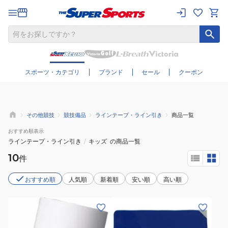
さらに絞り込む
スポーツ・カテゴリ
ブランド
セール
クーポン
その他競技
競技備品
ラインテープ・ライン引き
商品一覧
おすすめ
順表示
ラインテープ・ライン引き
/
キッズ
の商品一覧
10
件
おすすめ順
人気順
新着順
安い順
高い順
(メ
ン