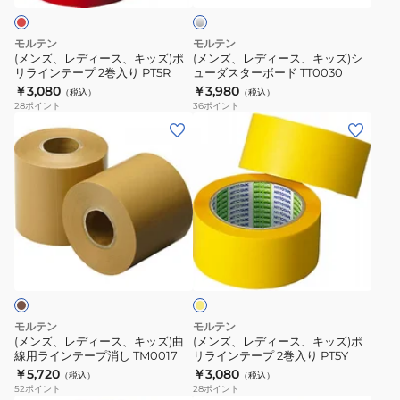
入
ー
キ
キ
り
ッ
ッ
モルテン
モルテン
PT5G
ズ)
ズ)
(メンズ、レディース、キッズ)ポ
(メンズ、レディース、キッズ)シ
PT5W
リラインテープ 2巻入り PT5R
ューダスターボード TT0030
ポ
シ
￥3,080
￥3,980
（税込）
（税込）
リ
ュ
28
ポイント
36
ポイント
ラ
ー
(メ
(メ
イ
ダ
ン
ン
ン
ス
ズ、
ズ、
テ
タ
レ
レ
ー
ー
デ
デ
プ
ボ
ィ
ィ
イ
2
ー
ー
ー
エ
巻
ド
ス、
ス、
ロ
入
TT0030
ー
キ
キ
り
ッ
ッ
モルテン
モルテン
PT5R
ズ)
ズ)
(メンズ、レディース、キッズ)曲
(メンズ、レディース、キッズ)ポ
線用ラインテープ消し TM0017
リラインテープ 2巻入り PT5Y
曲
ポ
￥5,720
￥3,080
（税込）
（税込）
線
リ
52
ポイント
28
ポイント