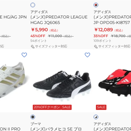
×
ト
ブ
×
ラ
ブ
アディダス
アディダス
ッ
ラ
E HG/AG JPN
(メンズ)PREDATOR LEAGUE
(メンズ)PREDATOR
ク
ッ
HGAG JQ6065
JP OPD05-KI8757
ク
￥5,990
￥12,089
（税込）
（税込）
45%OFF
￥11,000
35%OFF
￥18,700
（税込）
（税込）
（
54
ポイント
109
ポイント
対応
サイズフィッター対応
サイズフィッター対応
(メ
(メ
ン
ン
ズ)
ズ)PREDATOR
パ
LEAGUE
ラ
HGAG
メ
OMT38-
ヒ
KI6301
ブ
ホ
コ
ラ
ワ
ッ
20%OFFクーポン
SALE
SALE
イ
イ
SE
ト
ト
プ
×
×
ブ
ブ
ロ
プーマ
アディダス
ラ
ル
ON II PRO
(メンズ)パラメヒコ SE プロ
(メンズ)PREDATOR
HG/AG