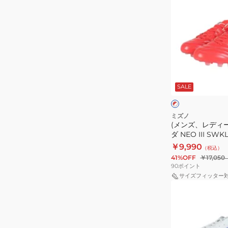
ン
HG/AG
ズ、
10890105
レ
デ
ィ
ー
レ
ス)
ッ
SALE
ド
モ
ブ
×
ナ
ル
ホ
ー
ワ
ル
ミズノ
イ
(メンズ、レディ
シ
ト
ダ NEO III SWK
ー
￥9,990
（税込）
ダ
41%OFF
￥17,050
NEO
90
ポイント
III
サイズフィッター
(メ
SWKL
ン
P1GA242760
ズ)DS
LIGHT