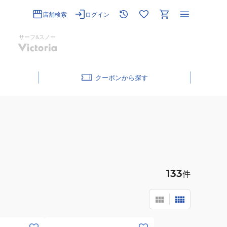
店舗検索
ログイン
サーフ&スノー
クーポン
133
件
(メ