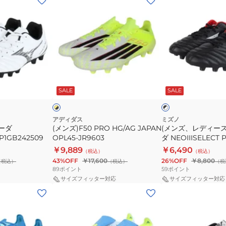
ン
ン
ズ)F50
ズ、
PRO
レ
HG/AG
デ
JAPAN
ィ
OPL45-
ー
イ
ブ
JR9603
ス)
エ
ラ
SALE
SALE
ロ
ッ
イ
モ
ク
ト
ナ
×
×
ホ
ブ
ル
アディダス
ミズノ
ワ
ラ
ーダ
(メンズ)F50 PRO HG/AG JAPAN
(メンズ、レディー
シ
イ
ッ
P1GB242509
OPL45-JR9603
ダ NEOIIISELECT 
ー
ト
ク
￥9,889
￥6,490
（税込）
（税込）
ダ
43%OFF
￥17,600
26%OFF
￥8,800
（税込）
（税込）
（税
NEOIIISELECT
89
ポイント
59
ポイント
P1GA242501
サイズフィッター対応
サイズフィッター対応
(メ
(メ
ン
ン
ズ)PREDATOR
ズ)
ELITE
パ