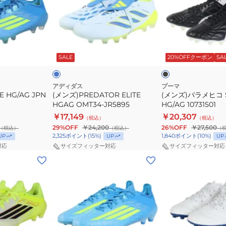
HGAG
ラ
OMT34-
メ
JR5895
ヒ
ラ
ブ
コ
イ
ラ
ト
ッ
SALE
20%OFFクーポン
SA
ド
SE
ク
×
ト
ブ
ラ
ッ
アディダス
プーマ
ッ
E HG/AG JPN
(メンズ)PREDATOR ELITE
(メンズ)パラメヒコ 
プ
ク
HGAG OMT34-JR5895
HG/AG 10731501
HG/AG
￥17,149
￥20,307
（税込）
（税込）
10731501
29%OFF
￥24,200
26%OFF
￥27,500
（税込）
（税込）
（
2,325
ポイント
(
15
%)
1,840
ポイント
(
10
%)
UP
UP
UP
対応
サイズフィッター対応
サイズフィッター対応
(メ
(キ
ン
ッ
ズ)F50
ズ)DS
PRO
LIGHT
HG/AG
JR
JAPAN
GS