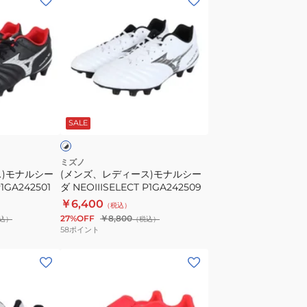
ン
ズ、
レ
デ
ィ
ー
ホ
ス)
ワ
SALE
モ
ナ
ル
ミズノ
ス)モナルシー
(メンズ、レディース)モナルシー
シ
P1GA242501
ダ NEOIIISELECT P1GA242509
ー
￥6,400
（税込）
ダ
27%OFF
￥8,800
込）
（税込）
NEOIIISELECT
58
ポイント
P1GA242509
(キ
ッ
ズ)PREDATOR
CLUB