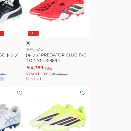
FxG
J
OPD34-
レ
KI8894
ッ
LE
SALE
アディダス
SE トップ
(キッズ)PREDATOR CLUB FxG
J OPD34-KI8894
￥4,389
（税込）
33%OFF
￥6,600
税込）
（税込）
39
ポイント
(キ
ッ
ズ)F50
CLUB
FxG
J