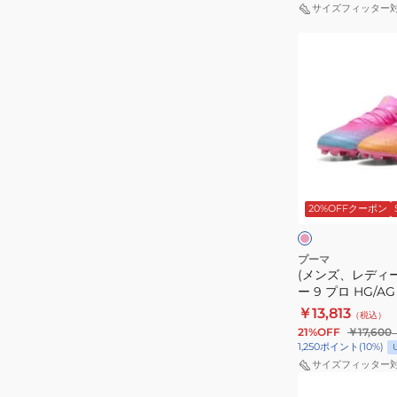
サイズフィッター
(メ
ン
ズ、
レ
デ
ィ
ー
ピ
ス)
ン
ク
20%OFFクーポン
フ
ク
ュ
×
ホ
ー
プーマ
ワ
(メンズ、レディ
チ
イ
ー 9 プロ HG/AG 
ャ
ト
￥13,813
（税込）
ー
21%OFF
￥17,600
9
1,250
ポイント
(
10
%)
プ
サイズフィッター
(メ
ロ