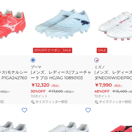
ン
ン
P1GA242401
ズ、
ズ、
レ
レ
デ
デ
ィ
ィ
ー
ー
ラ
ホ
ス)
ス)
イ
ワ
ト
20%OFFクーポン
SALE
SALE
イ
イ
フ
モ
ト
ト
ュ
ナ
×
×
レ
レ
ー
ル
プーマ
ミズノ
ッ
ッ
ース)モナルシー
(メンズ、レディース)フューチャ
(メンズ、レディー
チ
シ
ド
ド
L P1GA242760
ー 9 プロ HG/AG 10890103
ダNEOIIIWIDEPR
ャ
ー
P1GA242360
￥12,320
￥7,990
（税込）
（税込）
ー
ダ
30%OFF
￥17,600
48%OFF
￥15,400
（税込）
（税込）
（
9
NEOIIIWIDEPRO
112
ポイント
72
ポイント
プ
P1GA242360
対応
サイズフィッター対応
サイズフィッター対応
(メ
(メ
ロ
ン
ン
HG/AG
ズ)DS
ズ)PREDATOR
10890103
LIGHT
PRO