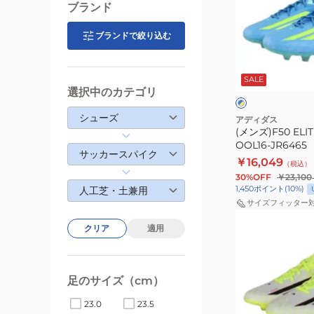
ブランド
HG/AG
JPN
ブランドで絞り込む
OOL16-
ブ
JR6465
ル
SALE
ー
選択中のカテゴリ
ブ
×
ル
イ
ー
エ
シューズ
アディダス
ロ
(メンズ)F50 ELIT
ー
OOL16-JR6465
サッカースパイク
￥16,049
（税込）
30%OFF
￥23,100
1,450
ポイント
(
10
%)
人工芝・土兼用
サイズフィッター
(メ
クリア
適用
ン
ズ)F50
LEAGUE
足のサイズ（cm）
HG/AG
JPN
23.0
23.5