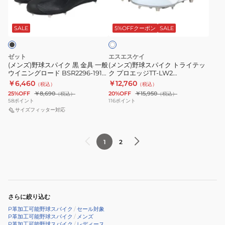
ス
ス
ス
ロ
ホ
パ
パ
ス
2
ワ
イ
イ
SALE
5%OFFクーポン
SALE
イ
ピ
11GM231601
ト
ク
ク
ー
黒
ト
ド
ゼット
エスエスケイ
金
ラ
(メンズ)野球スパイク 黒 金具 一般
(メンズ)野球スパイク トライテッ
GOLDSTAGE
ウイニングロード BSR2296-1919
ク プロエッジTT-LW2
具
イ
I-
ブラック
ESF3250LW-1010
￥6,460
￥12,760
（税込）
（税込）
一
テ
PRO
25%OFF
￥8,690
20%OFF
￥15,950
（税込）
（税込）
般
ッ
58
ポイント
116
ポイント
FORCESPEED
ウ
サイズフィッター対応
ク
WIDE
イ
プ
1121A074.110
ニ
ロ
1
2
ン
エ
グ
ッ
ロ
ジ
ー
TT-
ド
LW2
さらに絞り込む
BSR2296-
ESF3250LW-
P革加工可能野球スパイク
/
セール対象
P革加工可能野球スパイク
/
メンズ
1919
1010
P革加工可能野球スパイク
/
レディース