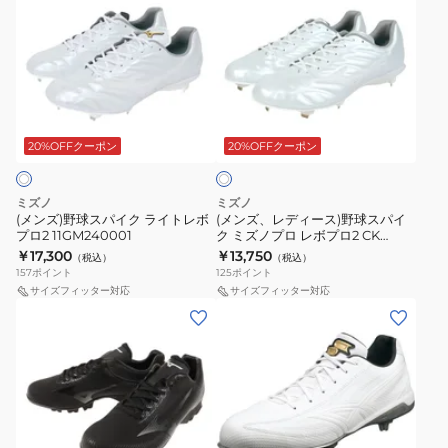
シ
VW3
ズ)
ズ、
ャ
SSF3010-
野
レ
イ
1010
球
デ
ン
ス
ィ
3
ホ
パ
ー
1123A033.101
ワ
イ
ス)
20%OFFクーポン
20%OFFクーポン
イ
ト
ク
野
ラ
球
ミズノ
ミズノ
イ
ス
(メンズ)野球スパイク ライトレボ
(メンズ、レディース)野球スパイ
プロ2 11GM240001
ク ミズノプロ レボプロ2 CK
ト
パ
11GM240501
￥17,300
￥13,750
（税込）
（税込）
レ
イ
157
ポイント
125
ポイント
ボ
ク
サイズフィッター対応
サイズフィッター対応
(メ
(メ
プ
ミ
ン
ン
ロ
ズ
ズ)
ズ)
2
ノ
野
野
11GM240001
プ
球
球
ロ
ス
ス
レ
ホ
ホ
ホ