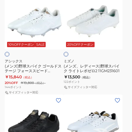
ン
ン
オ
1
11GM262501
ズ)
ズ、
リ
1123A031.001
野
レ
バ
球
デ
イ
ス
ィ
ブ
ホ
パ
ー
4)1123A022.101
ワ
イ
ス)
10%OFFクーポン
SALE
20%OFFクーポン
イ
ホ
ト
ク
野
ワ
ゴ
球
イ
アシックス
ミズノ
ー
ス
(メンズ)野球スパイク ゴールドス
(メンズ、レディース)野球スパイ
ト
テージ フォーススピード
ク ライトレボゼロ2 11GM231601
ル
パ
×
GOLDSTAGE I-PRO
￥15,840
￥13,500
（税込）
（税込）
ド
イ
FORCESPEED WIDE
レ
122
ポイント
20%OFF
￥19,800
（税込）
1121A074.110
ス
ク
144
ポイント
サイズフィッター対応
ッ
テ
サイズフィッター対応
ラ
ド
(メ
(メ
ー
イ
(白
ン
ン
ジ
ト
赤)
ズ)
ズ)
フ
レ
野
野
ォ
ボ
球
球
ー
ゼ