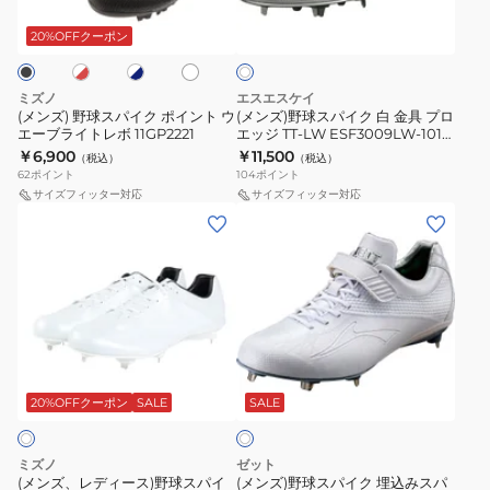
ホ
パ
パ
ボ
ワ
ワ
ワ
イ
イ
イ
イ
プ
20%OFFクーポン
イ
ト
ト
ト
ク
ク
ロ
ポ
白
2
ミズノ
エスエスケイ
イ
金
CK
(メンズ) 野球スパイク ポイント ウ
(メンズ)野球スパイク 白 金具 プロ
エーブライトレボ 11GP2221
エッジ TT-LW ESF3009LW-1010
ン
具
11GM240501
ホワイト 高校野球
￥6,900
￥11,500
（税込）
（税込）
ト
プ
62
ポイント
104
ポイント
ウ
ロ
サイズフィッター対応
サイズフィッター対応
(メ
(メ
エ
エ
ン
ン
ー
ッ
ズ、
ズ)
ブ
ジ
レ
野
ラ
TT-
デ
球
イ
LW
ィ
ス
ト
ESF3009LW-
ホ
ー
パ
レ
1010
ワ
ス)
イ
ボ
ホ
20%OFFクーポン
SALE
SALE
イ
ト
野
ク
11GP2221
ワ
球
埋
イ
ミズノ
ゼット
ス
込
ト
(メンズ、レディース)野球スパイ
(メンズ)野球スパイク 埋込みスパ