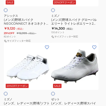
イ
イ
デ
デ
SALE
20%OFFクーポン
イ
ト
ク
ク
ィ
ィ
NEOCONNECT
グ
ー
ー
アシックス
ミズノ
ネ
ロ
2
2
(メンズ)野球スパイク
(メンズ)野球スパイク グローバル
NEOCONNECT ネオコネクト
エリート ライトレボエリート2
オ
ー
11GM232601
BLT
1123A054.110
11GM241001
￥9,120
￥14,300
（税込）
（税込）
コ
バ
11GM232600
11GM232501
130
ポイント
29%OFF
￥12,999
（税込）
ネ
ル
11GM232614
11GM232500
82
ポイント
サイズフィッター対応
ク
サイズフィッター対応
エ
11GM232662
(メ
(メ
ト
リ
ン
ン
1123A054.110
ー
ズ、
ズ、
ト
レ
レ
ラ
デ
デ
イ
ィ
ィ
ト
ホ
ー
ー
レ
ワ
ス)
ス)
20%OFFクーポン
SALE
イ
ボ
ト
野
野
エ
球/
球
リ
ミズノ
ゼット
ソ
ス
(メンズ、レディース)野球/ソフト
(メンズ、レディース)野球スパイ
ー