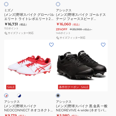
ト
ク
ク
リ
ー
グ
ゴ
ー
ド
ミズノ
アシックス
ロ
ー
(メンズ)野球スパイク グローバル
(メンズ)野球スパイク ゴールドス
ト
GOLDSTAGE
エリート ライトレボエリート2 ワ
テージ フォーススピード
ー
ル
ラ
I-
イドBLT 11GM241501
GOLDSTAGE I-PRO
￥16,731
￥16,060
（税込）
（税込）
バ
ド
FORCESPEED MG 1121A075.110
イ
PRO
152
ポイント
23%OFF
￥20,900
（税込）
ル
ス
サイズフィッター対応
146
ポイント
ト
FORCESPEED
エ
テ
サイズフィッター対応
レ
1121A073.110
(メ
(メ
リ
ー
ボ
ン
ン
ー
ジ
エ
ズ)
ズ)
ト
フ
リ
野
野
ラ
ォ
ー
球
球
イ
ー
ト
ス
ス
ト
ス
ワ
ホ
ブ
パ
パ
レ
ス
ラ
イ
イ
イ
ッ
SALE
条件付クーポン
SALE
ボ
ピ
ド
ク
ク
ク
エ
ー
CK
NEOCONNECT
黒
リ
ド
アシックス
アシックス
11GM2212
ネ
金
(メンズ)野球スパイク
(メンズ)野球スパイク 黒 金具 一般
ー
GOLDSTAGE
NEOCONNECT ネオコネクト
NEOREVIVE 4 wide (ネオリバイ
オ
具
ト
I-
1123A054
ブ 4 ワイド)1123A023.001 ブラッ
￥9,179
￥5,980
（税込）
（税込）