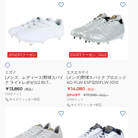
(メ
(メ
4
VW
ー
ン
ン
(ネ
ESF3241VW-
ト
ズ、
ズ)
オ
1010
2
レ
野
リ
ワ
デ
球
バ
イ
ィ
ス
イ
ド
ホ
ー
パ
ブ
ワ
11GM241601
ス)
イ
20%OFFクーポン
5%OFFクーポン
SALE
イ
4)1123A022.001
ト
野
ク
ブ
球
プ
ラ
ミズノ
エスエスケイ
ス
ロ
(メンズ、レディース)野球スパイ
(メンズ)野球スパイク プロエッジ
ッ
ク ライトレボゼロ2 BLT
AG-FLW ESF3251FLW-1010
パ
エ
ク
11GM231501
￥13,860
￥14,080
（税込）
（税込）
イ
ッ
126
ポイント
20%OFF
￥17,600
（税込）
ク
ジ
サイズフィッター対応
128
ポイント
ラ
AG-
サイズフィッター対応
(メ
(メ
イ
FLW
ン
ン
ト
ESF3251FLW-
ズ)
ズ)
レ
1010
野
野
ボ