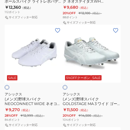
ボールスパイク ライトレボバディ
ク ネオステイタスWH
フ
パ
ト
ー2 SW 11GM252001
BSR2218WH-1111
￥12,360
￥9,680
（税込）
（税込）
ト
イ
2
112
ポイント
20%OFF
￥12,100
（税込）
ボ
ク
サイズフィッター対応
88
ポイント
11GM241001
ー
ネ
サイズフィッター対応
(メ
(メ
ル
オ
ン
ン
ス
ス
ズ)
ズ)
パ
テ
野
野
イ
イ
球
球
ク
タ
ス
ス
ラ
ス
ホ
パ
パ
イ
WH
ワ
イ
イ
SALE
5%OFFクーポン
SALE
イ
ト
BSR2218WH-
ト
ク
ク
レ
1111
NEOCONNECT
GOLDSTAGE
ボ
アシックス
アシックス
WIDE
MA
(メンズ)野球スパイク
(メンズ)野球スパイク
バ
NEOCONNECT WIDE ネオコネ
GOLDSTAGE MA 3 ワイド ゴー
ネ
3
デ
クト ワイド 1123A055.110
ルドステージ 1123A052.110
￥9,270
￥11,500
（税込）
（税込）
オ
ワ
ィ
28%OFF
￥12,999
20%OFF
￥14,500
（税込）
（税込）
コ
イ
84
ポイント
104
ポイント
ー
ネ
サイズフィッター対応
ド
サイズフィッター対応
2