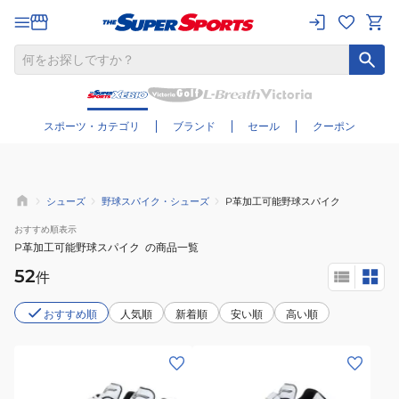
さらに絞り込む
スポーツ・カテゴリ
ブランド
セール
クーポン
シューズ
野球スパイク・シューズ
P革加工可能野球スパイク
おすすめ
順表示
P革加工可能野球スパイク
の商品一覧
52
件
おすすめ順
人気順
新着順
安い順
高い順
(メ
(メ
ン
ン