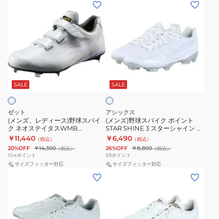
(メ
(メ
ク
ゴ
SW
ン
ン
ト
ー
11GM252001
ズ、
ズ)
ワ
ル
レ
野
イ
ド
デ
球
ド
ス
ィ
ス
1123A055.110
テ
ホ
ー
パ
ー
ワ
ス)
イ
SALE
SALE
イ
ジ
ト
野
ク
1123A052.110
球
ポ
ゼット
アシックス
ス
イ
(メンズ、レディース)野球スパイ
(メンズ)野球スパイク ポイント
ク ネオステイタスWMB
STAR SHINE 3 スターシャイン 3
パ
ン
BSR2218WMB-1111
1123A033.110
￥11,440
￥6,490
（税込）
（税込）
イ
ト
20%OFF
￥14,300
26%OFF
￥8,800
（税込）
（税込）
ク
STAR
104
ポイント
59
ポイント
ネ
サイズフィッター対応
SHINE
サイズフィッター対応
(メ
(メ
オ
3
ン
ン
ス
ス
ズ、
ズ)
テ
タ
レ
野
イ
ー