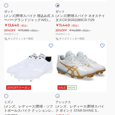
ト
ク
ク
ク
×
埋
ネ
CR
ネ
ゼット
ゼット
込
オ
イ
(メンズ)野球スパイク 埋込み式 ス
(メンズ)野球スパイク ネオステイ
BSR2295-
ビ
ーパーグランドジャックWEL
タスCR BSR2289CR-1129
み
ス
1129
ー
BSR2718WH-1111
￥13,640
￥11,440
（税込）
（税込）
式
テ
20%OFF
￥17,050
20%OFF
￥14,300
（税込）
（税込）
ス
イ
124
ポイント
104
ポイント
ー
サイズフィッター対応
タ
サイズフィッター対応
(メ
(メ
パ
ス
ン
ン
ー
CR
ズ、
ズ、
グ
BSR2289CR-
レ
レ
ラ
1129
デ
デ
ン
ィ
ィ
ド
ホ
ー
ー
ジ
ワ
ス)
ス)
20%OFFクーポン
SALE
NEW
イ
ャ
ト
野
野
ッ
×
球・
球
ク
ゴ
ミズノ
アシックス
ソ
ス
ー
(メンズ、レディース)野球・ソフ
(メンズ、レディース)野球スパイ
WEL
ル
トボールスパイク クッションレボ
ク ポイント STAR SHINE 3
フ
パ
BSR2718WH-
ド
バディー 11GM262501
1123A033.104