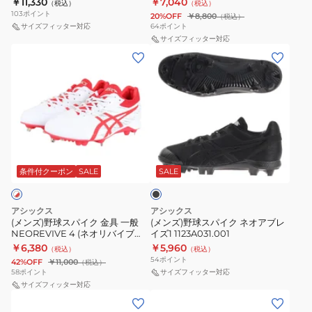
￥11,330
￥7,040
（税込）
（税込）
ト
イ
1111
103
ポイント
20%OFF
￥8,800
（税込）
ボ
ク
サイズフィッター対応
64
ポイント
ー
ポ
サイズフィッター対応
(メ
(メ
ル
イ
ン
ン
ス
ン
ズ)
ズ)
パ
ト
野
野
イ
STAR
球
球
ク
SHINE
ス
ス
ク
3
ブ
パ
パ
ッ
1123A033.104
ラ
イ
イ
ッ
条件付クーポン
SALE
SALE
シ
ク
ク
ク
ョ
金
ネ
ン
アシックス
アシックス
具
オ
(メンズ)野球スパイク 金具 一般
(メンズ)野球スパイク ネオアブレ
レ
NEOREVIVE 4 (ネオリバイブ
イズ1 1123A031.001
一
ア
ボ
4)1123A022.101 ホワイト×レッド
￥6,380
￥5,960
（税込）
（税込）
般
ブ
(白赤)
バ
54
ポイント
42%OFF
￥11,000
（税込）
NEOREVIVE
レ
58
ポイント
サイズフィッター対応
デ
4
サイズフィッター対応
イ
ィ
(メ
(メ
(ネ
ズ
ー