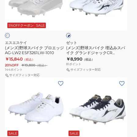
球
球
ゼ
ス
ス
ロ
ホ
パ
パ
2
ワ
イ
イ
5%OFFクーポン
SALE
イ
BLT
ト
ク
ク
11GM231501
×
プ
埋
ネ
エスエスケイ
ゼット
ロ
込
イ
(メンズ)野球スパイク プロエッジ
(メンズ)野球スパイク 埋込みスパ
ビ
AG-LW2 ESF3261LW-1010
イク グランドジャックCR
エ
み
ー
BSR2295-1129
￥15,840
￥8,990
（税込）
（税込）
ッ
ス
81
ポイント
20%OFF
￥19,800
（税込）
ジ
パ
144
ポイント
サイズフィッター対応
AG-
サイズフィッター対応
イ
(メ
(メ
LW2
ク
ン
ン
ESF3261LW-
グ
ズ)
ズ)
1010
ラ
野
野
ン
球
球
ド
ス
ス
ジ
ホ
パ
パ
ャ
ワ
イ
イ
SALE
SALE
イ
ッ