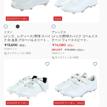
デ
球
タ
シ
ィ
ス
ス
ャ
ブ
ホ
ー
パ
WMB
イ
ワ
ス)
イ
20%OFFクーポン
SALE
イ
BSR2218WMB-
ン
ト
野
ク
1111
3
球
ゴ
1123A033.110
ミズノ
アシックス
ス
ー
(メンズ、レディース) 野球 スパイ
(メンズ)野球スパイク ゴールドス
ク 白 金具 グローバルエリート ラ
テージ フォーススピード
パ
ル
イトレボエリート ワイド CK
GOLDSTAGE I-PRO
￥13,600
￥14,080
（税込）
（税込）
イ
ド
11GM2212
FORCESPEED 1121A073.110
123
ポイント
28%OFF
￥19,800
（税込）
ク
ス
サイズフィッター対応
128
ポイント
白
テ
サイズフィッター対応
(メ
(メ
金
ー
ン
ン
具
ジ
ズ)
ズ)
グ
フ
野
野
ロ
ォ
球
球
ー
ー
ス
ス
バ
ス
ホ
パ
パ
ル
ス
ワ
イ
イ
20%OFFクーポン
10%OFFクーポン
SALE
イ
エ
ピ