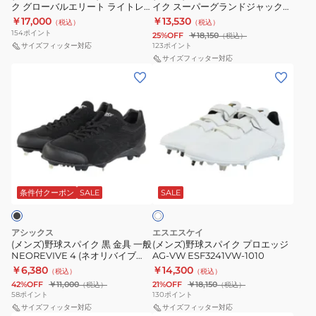
ク グローバルエリート ライトレ
イク スーパーグランドジャック
パ
み
高
ボエリート2 ワイド 11GM241601
BSR2719WH-1111
￥17,000
￥13,530
（税込）
（税込）
イ
ス
校
154
ポイント
25%OFF
￥18,150
（税込）
ク
パ
野
サイズフィッター対応
123
ポイント
グ
イ
サイズフィッター対応
球
(メ
(メ
ロ
ク
ン
ン
ー
ス
ズ)
ズ)
バ
ー
野
野
ル
パ
球
球
エ
ー
ス
ス
リ
グ
ホ
パ
パ
ー
ラ
ワ
イ
イ
条件付クーポン
SALE
SALE
イ
ト
ン
ト
ク
ク
ラ
ド
黒
プ
イ
ジ
アシックス
エスエスケイ
金
ロ
(メンズ)野球スパイク 黒 金具 一般
(メンズ)野球スパイク プロエッジ
ト
ャ
NEOREVIVE 4 (ネオリバイブ
AG-VW ESF3241VW-1010
具
エ
レ
ッ
4)1123A022.001 ブラック
￥6,380
￥14,300
（税込）
（税込）
一
ッ
ボ
ク
42%OFF
￥11,000
21%OFF
￥18,150
（税込）
（税込）
般
ジ
58
ポイント
130
ポイント
エ
BSR2719WH-
NEOREVIVE
サイズフィッター対応
AG-
サイズフィッター対応
リ
1111