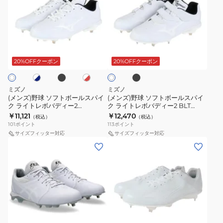
ズ)
ズ)
野
野
球
球
ソ
ソ
ブ
ブ
ホ
ホ
ホ
フ
フ
ラ
ラ
ワ
ワ
ッ
ッ
ト
ト
イ
20%OFFクーポン
20%OFFクーポン
イ
ク
ク
ト
ト
ボ
ボ
×
ー
ー
レ
ミズノ
ミズノ
ッ
ル
ル
(メンズ)野球 ソフトボールスパイ
(メンズ)野球 ソフトボールスパイ
ク ライトレボバディー2
ク ライトレボバディー2 BLT
ス
ス
11GM232601 11GM232600
11GM232501 11GM232500
￥11,121
￥12,470
（税込）
（税込）
パ
パ
11GM232614 11GM232662
101
ポイント
113
ポイント
イ
イ
サイズフィッター対応
サイズフィッター対応
(メ
(メ
ク
ク
ン
ン
ラ
ラ
ズ)
ズ)
イ
イ
野
野
ト
ト
球
球
レ
レ
ス
ス
ボ
ボ
ホ
パ
パ
バ
バ
ワ