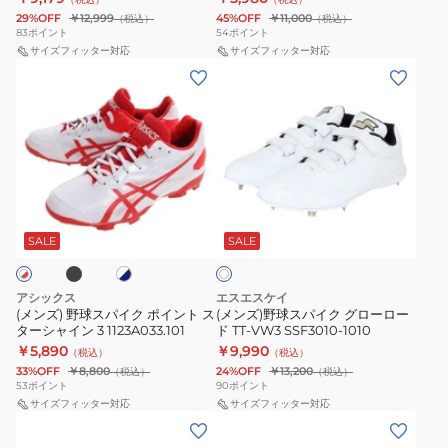
コ
一
ク
2
PRO
29%OFF
￥12,999
45%OFF
￥11,000
（税込）
（税込）
ネ
般
83
ポイント
54
ポイント
ワ
FORCESPEED
ク
サイズフィッター対応
NEOREVIVE
サイズフィッター対応
イ
MG
(メ
(メ
ト
4
ド
1121A075.110
ン
ン
1123A054
wide
BLT
ズ)
ズ)
(ネ
11GM241501
野
野
オ
球
球
リ
ス
ス
バ
ブ
ホ
ホ
パ
パ
イ
ワ
ワ
イ
イ
イ
SALE
SALE
イ
ブ
ト
ト
ク
ク
4
ポ
グ
ワ
アシックス
エスエスケイ
イ
ロ
(メンズ) 野球スパイク ポイント ス
(メンズ)野球スパイク グローロー
イ
ターシャイン 3 1123A033.101
ド TT-VW3 SSF3010-1010
ン
ー
ド)1123A023.001
￥5,890
￥9,990
（税込）
（税込）
ト
ロ
ブ
33%OFF
￥8,800
24%OFF
￥13,200
（税込）
（税込）
ス
ー
53
ポイント
90
ポイント
ラ
タ
サイズフィッター対応
ド
サイズフィッター対応
ッ
(メ
(メ
ー
TT-
ク
ン
ン