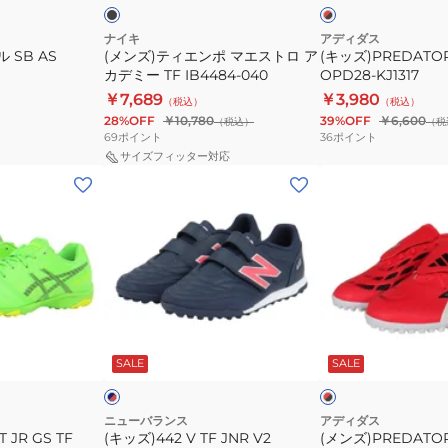
×
ク
エ
ブ
×
ラ
ホ
ス
ナイキ
アディダス
ッ
ワ
 SB AS
(メンズ)ティエンポ マエストロ ア
(キッズ)PREDATOR 
ト
ク
イ
カデミー TF IB4484-040
OPD28-KJ1317
ロ
ト
￥7,689
￥3,980
（税込）
（税込）
ア
28%OFF
￥10,780
39%OFF
￥6,600
（税込）
（税
カ
69
ポイント
36
ポイント
デ
サイズフィッター対応
(キ
(メ
ミ
ッ
ン
ー
ズ)442
ズ)PREDATOR
TF
V
CLUB
IB4484-
TF
FT
040
JNR
TF
V2
OMT40-
ネ
レ
JS4VTMP2W
JR5911
イ
ッ
SALE
SALE
ビ
ド
イ
×
ト
ブ
×
ラ
イ
ニューバランス
アディダス
ッ
エ
 JR GS TF
(キッズ)442 V TF JNR V2
(メンズ)PREDATOR