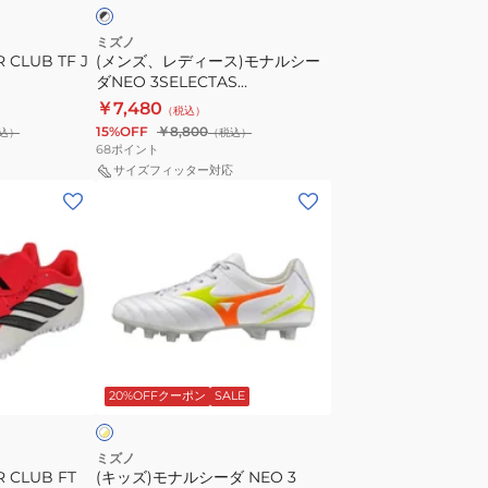
ナ
ル
ミズノ
CLUB TF J
(メンズ、レディース)モナルシー
シ
ダNEO 3SELECTAS
ー
P1GD242501
￥7,480
（税込）
ダ
15%OFF
￥8,800
込）
（税込）
NEO
68
ポイント
3SELECTAS
サイズフィッター対応
(キ
P1GD242501
ッ
ズ)
モ
ナ
ル
シ
ホ
ー
ワ
20%OFFクーポン
SALE
ダ
NEO
3
ミズノ
 CLUB FT
(キッズ)モナルシーダ NEO 3
SELECT