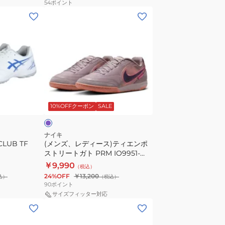
54
ポイント
(メ
ン
ズ、
レ
デ
ィ
ー
パ
ス)
ー
10%OFFクーポン
SALE
テ
ィ
エ
ナイキ
CLUB TF
(メンズ、レディース)ティエンポ
ン
ストリートガト PRM IO9951-
ポ
269
￥9,990
（税込）
ス
24%OFF
￥13,200
込）
（税込）
ト
90
ポイント
リ
サイズフィッター対応
(キ
ー
ッ
ト