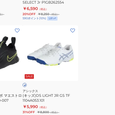
SELECT Jr P1GB262554
Jr
￥6,590
（税込）
P1GB262554
20%OFF
￥8,250
込）
（税込）
590
ポイント
(
10
%)
UP
(キ
ッ
ズ)DS
LIGHT
JR
GS
TF
ホ
1104A053.101
ワ
SALE
アシックス
ンポ マエストロ
(キッズ)DS LIGHT JR GS TF
-007
1104A053.101
￥5,990
（税込）
31%OFF
￥8,800
（税込）