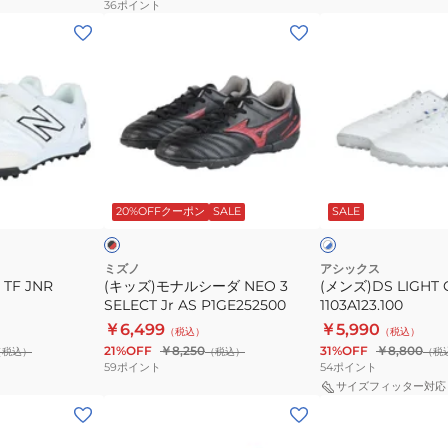
36
ポイント
ブ
(キ
(メ
TF
ッ
ン
P
ズ)
ズ)DS
IB5030-
モ
LIGHT
007
ナ
CLUB
ル
TF
シ
1103A123.100
ブ
ホ
ー
ラ
ワ
プ
20%OFFクーポン
SALE
SALE
ッ
イ
ダ
ル
ト
NEO
×
ブ
3
ミズノ
アシックス
ル
 TF JNR
(キッズ)モナルシーダ NEO 3
(メンズ)DS LIGHT 
SELECT
ー
SELECT Jr AS P1GE252500
1103A123.100
Jr
￥6,499
￥5,990
（税込）
（税込）
AS
21%OFF
￥8,250
31%OFF
￥8,800
（税込）
（税込）
（税
P1GE252500
59
ポイント
54
ポイント
サイズフィッター対応
(キ
(キ
ッ
ッ