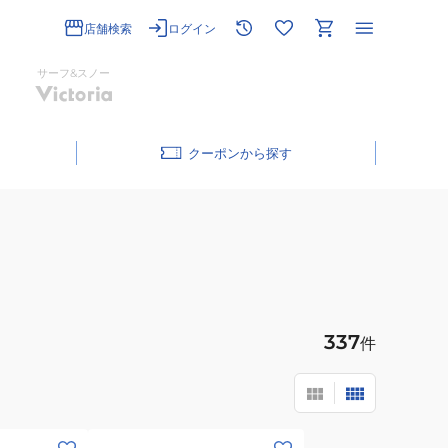
店舗検索
ログイン
サーフ&スノー
クーポン
337
件
(キ