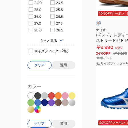
ー
24.0
24.5
ク
ス)
リ
25.0
25.5
ー
10%OFFクーポン
テ
26.0
26.5
ム
×
ィ
27.0
27.5
イ
エ
エ
ナイキ
28.0
28.5
ロ
(メンズ、レディ
ン
ー
ストリートガト PRM
もっと見る
ポ
￥9,990
（税込）
ス
サイズフィッター対応
24%OFF
￥13,200
ト
90
ポイント
リ
サイズフィッター
クリア
適用
(キ
ー
ッ
ト
ズ)
ガ
カラー
ア
ト
レ
PRM
ゴ
IO9951-
ー
149
ブ
ル
ル
20%OFFクーポン
ー
クリア
適用
SB