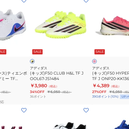
ッ
ッ
ズ)F50
ズ)F50
CLUB
HYPERFAST
H&L
CLUB
TF
TF
J
J
シ
イ
OOL67-
ONP20-
ョ
エ
ッ
ト
ALE
SALE
SALE
ロ
JS1484
KK1366
ク
ピ
ン
アディダス
アディダス
ク
ース)ティエンポ
(キッズ)F50 CLUB H&L TF J
(キッズ)F50 HYPE
ミー TF
OOL67-JS1484
TF J ONP20-KK13
￥3,980
￥4,389
（税込）
（税込）
34%OFF
￥6,050
27%OFF
￥6,050
（税込）
（税込）
（税
36
ポイント
390
ポイント
(
10
%)
UP
対応
(メ
(キ
ン
ッ
ズ、
ズ)Jr
レ
ズ