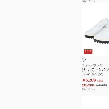
36
ポイント
(キ
ッ
ズ)442
v2
V
TF
JNR
ホ
JS4VTWT2W
ワ
SALE
イ
ト
ク
×
レ
ニューバランス
ッ
(キッズ)442 v2 V
ド
JS4VTWT2W
￥3,289
（税込）
52%OFF
￥6,930
29
ポイント
(キ
ッ