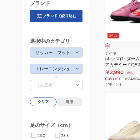
カ
ブランド
ー
デ
ム
ミ
ブランドで絞り込む
ヴ
ー
ピ
ェ
TF
ン
ク
SALE
イ
IB4484-
選択中のカテゴリ
ト
パ
146
×
ブ
ー
サッカー・フットサル
ナイキ
ラ
(キッズ)Jr ズーム
16
ッ
アカデミー FQ828
ア
ク
トレーニングシューズ
￥2,990
（税込）
カ
60%OFF
￥7,480
デ
27
ポイント
（未選択）
ミ
(メ
ー
クリア
適用
ン
FQ8284-
ズ、
600
レ
足のサイズ（cm）
デ
ィ
23.0
23.5