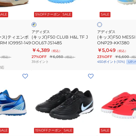
J
J
ブ
ア
OOL67-
ONP29-
ル
イ
SALE
5%OFFクーポン
SALE
SALE
ー
ボ
イ
JS1485
KK1380
リ
ト
ー
×
ブ
アディダス
アディダス
ラ
ース)ティエンポ
(キッズ)F50 CLUB H&L TF J
(キッズ)F50 MESSI 
ッ
 IO9951-149
OOL67-JS1485
ONP29-KK1380
ク
￥4,389
￥5,049
（税込）
（税込）
27%OFF
￥6,050
23%OFF
￥6,600
（税込）
（税込）
（税
39
ポイント
450
ポイント
(
10
%)
UP
対応
(メ
(キ
ン
ッ
ズ)
ズ)PREDATOR
テ
CLUB
ィ
TF
エ
J
ン
OPD28-
ブ
レ
ポ
KJ1317
ラ
ッ
ッ
SALE
15%OFFクーポン
SALE
SALE
ド
ッ
マ