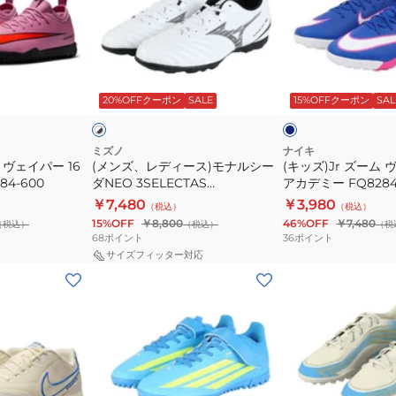
デ
ー
ィ
ム
ー
ヴ
ネ
ホ
ス)
ェ
イ
ワ
ビ
20%OFFクーポン
SALE
15%OFFクーポン
SAL
イ
ク
モ
イ
ー
×
ナ
パ
ブ
ラ
ル
ー
ミズノ
ナイキ
ッ
 ヴェイパー 16
(メンズ、レディース)モナルシー
(キッズ)Jr ズーム 
シ
16
ク
4-600
ダNEO 3SELECTAS
アカデミー FQ8284
ー
ア
P1GD242509
￥7,480
￥3,980
（税込）
（税込）
ダ
カ
15%OFF
￥8,800
46%OFF
￥7,480
（税込）
（税込）
（税
NEO
デ
68
ポイント
36
ポイント
3SELECTAS
ミ
サイズフィッター対応
(キ
(キ
P1GD242509
ー
ッ
ッ
FQ8284-
ズ)F50
ズ)F50
446
CLUB
MESSI
H&L
CLUB
TF
TF