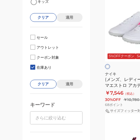
キッズ
ン
ズ、
クリア
適用
レ
デ
ィ
セール
ー
ホ
アウトレット
ス)
ワ
5%OFFクーポン
S
イ
テ
クーポン対象
ト
ー
ィ
×
在庫あり
ブ
エ
ナイキ
ラ
(メンズ、レディ
ン
ッ
クリア
適用
マエストロ アカデ
ポ
ク
IB4484-146
￥7,546
（税込）
マ
30%OFF
￥10,780
エ
キーワード
68
ポイント
ス
サイズフィッター
(キ
ト
ッ
ロ
ズ)Jr
ア
ズ