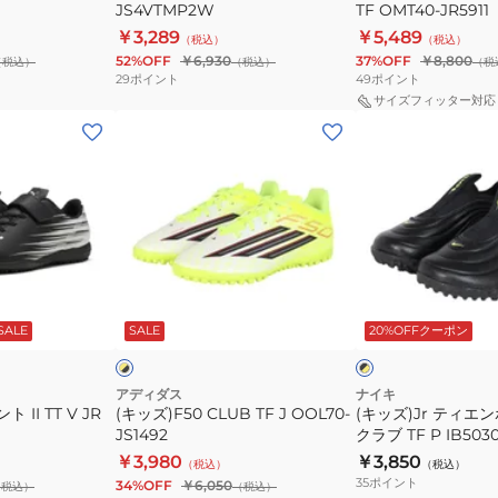
ク
ロ
JS4VTMP2W
TF OMT40-JR5911
ー
￥3,289
￥5,489
（税込）
（税込）
52%OFF
￥6,930
37%OFF
￥8,800
（税込）
（税込）
（税
29
ポイント
49
ポイント
サイズフィッター対応
(キ
(キ
ッ
ッ
ズ)F50
ズ)Jr
CLUB
テ
TF
ィ
J
エ
OOL70-
ン
イ
ブ
JS1492
ポ
エ
ラ
SALE
SALE
20%OFFクーポン
ロ
ッ
イ
マ
ク
ト
エ
×
×
イ
ブ
ス
アディダス
ナイキ
エ
ル
II TT V JR
(キッズ)F50 CLUB TF J OOL70-
(キッズ)Jr ティエ
ト
ロ
ー
JS1492
クラブ TF P IB5030
ロ
ー
￥3,980
￥3,850
（税込）
（税込）
ク
35
ポイント
34%OFF
￥6,050
（税込）
（税込）
ラ