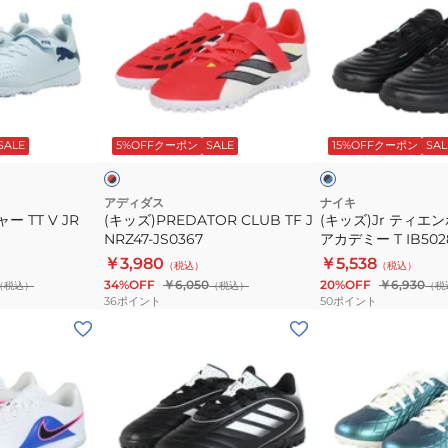
ズ)PREDATOR
ズ)Jr
CLUB
テ
TF
ィ
J
エ
NRZ47-
ン
レ
ブ
JS0367
ポ
ッ
ラ
SALE
5%OFFクーポン
SALE
15%OFFクーポン
SAL
ド
ッ
イ
マ
ク
ト
エ
×
×
ブ
グ
ス
アディダス
ナイキ
ル
リ
 TT V JR
(キッズ)PREDATOR CLUB TF J
(キッズ)Jr ティエ
ト
ー
ー
NRZ47-JS0367
アカデミー T IB502
ロ
ン
￥3,980
￥5,538
（税込）
（税込）
ア
34%OFF
￥6,050
20%OFF
￥6,930
（税込）
（税込）
（税
カ
36
ポイント
50
ポイント
デ
(キ
(キ
ミ
ッ
ッ
ー
ズ)GOLETTO
ズ)
T
IX
ジ
IB5028-
TF
ュ
040
J
ニ