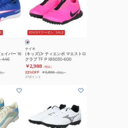
ィ
エ
ン
ピ
ポ
ン
E
10%OFFクーポン
SALE
マ
エ
ス
ナイキ
ヴェイパー 16
(キッズ)Jr ティエンポ マエストロ
ト
-446
クラブ TF P IB5030-600
ロ
￥2,988
（税込）
ク
22%OFF
￥3,850
込）
（税込）
ラ
27
ポイント
ブ
(キ
TF
ッ
P
ズ)
IB5030-
モ
600
ナ
ル