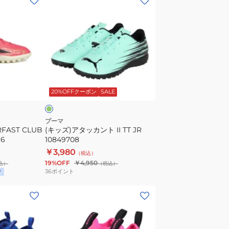
ッ
ズ)
ア
タ
ッ
カ
ミ
ン
ン
20%OFFクーポン
SALE
ト
II
TT
プーマ
RFAST CLUB
(キッズ)アタッカント II TT JR
JR
66
10849708
10849708
￥3,980
（税込）
19%OFF
￥4,950
込）
（税込）
36
ポイント
(キ
ッ
ズ)Jr
テ