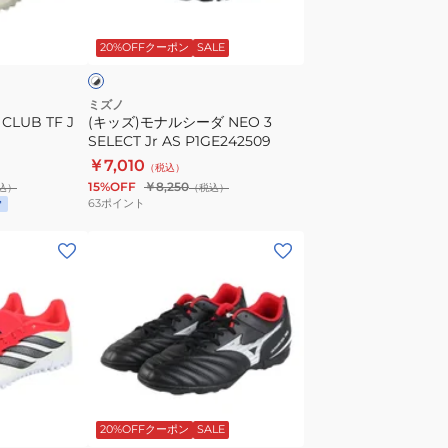
シ
ホ
ー
ワ
20%OFFクーポン
SALE
ダ
NEO
3
ミズノ
CLUB TF J
(キッズ)モナルシーダ NEO 3
SELECT
SELECT Jr AS P1GE242509
Jr
￥7,010
（税込）
AS
15%OFF
￥8,250
込）
（税込）
P1GE242509
63
ポイント
(メ
ン
ズ、
レ
デ
ィ
ー
ブ
ス)
ラ
20%OFFクーポン
SALE
モ