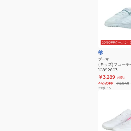
ズ)
フ
ュ
ー
チ
ラ
ャ
イ
ト
20%OFFクーポン
ー
ブ
×
TT
ル
ブ
ー
ラ
V
プーマ
ッ
(キッズ)フューチャー
JR
ク
10892603
10892603
￥3,289
（税込）
44%OFF
￥5,940
29
ポイント
(キ
ッ
ズ)Jr
テ
ィ
エ