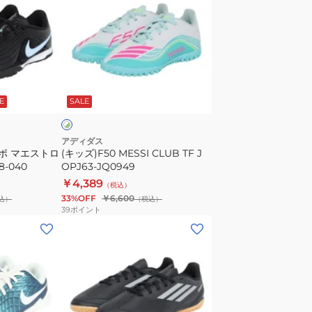
ズ)F50
ガ
MESSI
ト
CLUB
PRM
TF
IO9951-
J
269
ホ
OPJ63-
ワ
E
SALE
JQ0949
アディダス
ンポ マエストロ
(キッズ)F50 MESSI CLUB TF J
8-040
OPJ63-JQ0949
￥4,389
（税込）
33%OFF
￥6,600
込）
（税込）
39
ポイント
(キ
ッ
ズ)DEPORTIVO
III
IN
J