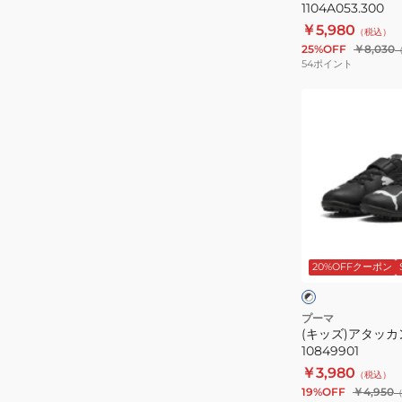
ッ
ド
1104A053.300
ク
￥5,980
（税込）
25%OFF
￥8,030
54
ポイント
(キ
ッ
ズ)
ア
タ
ッ
カ
ブ
ン
ラ
20%OFFクーポン
ッ
ト
ク
ー
II
×
×
ホ
ブ
TT
プーマ
ワ
ラ
(キッズ)アタッカント 
V
イ
ッ
10849901
JR
ト
ク
￥3,980
（税込）
10849901
19%OFF
￥4,950