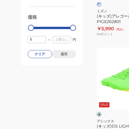
ク
×
AS
ホ
ワ
P1GE262801
ミズノ
イ
(キッズ)アレゴール
価格
99000
0
ト
P1GE262801
￥5,990
（税込）
54
ポイント
～
円
(キ
クリア
適用
ッ
ズ)DS
LIGHT
JR
GS
TF
グ
1104A053.300
リ
SALE
ー
ン
ー
×
×
ブ
レ
アシックス
ラ
ッ
(キッズ)DS LIGHT