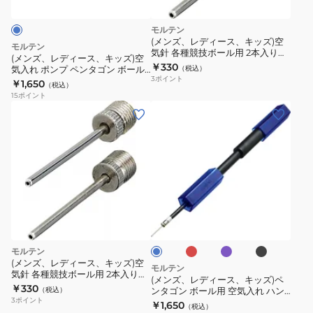
ス、
付
ポ
キ
き
ン
モルテン
ッ
ハ
プ
(メンズ、レディース、キッズ)空
モルテン
気針 各種競技ボール用 2本入り
ズ)
ン
SH-
(メンズ、レディース、キッズ)空
AN2
￥330
気入れ ポンプ ペンタゴン ボール
（税込）
空
ド
22O02
3
ポイント
用 HPGB
￥1,650
（税込）
気
ポ
15
ポイント
入
ン
(メ
れ
プ
ン
ポ
SH-
ズ、
ン
22O03
レ
プ
BLK
デ
ペ
ィ
レ
バ
ブ
マ
ン
ー
ッ
イ
ラ
リ
タ
ド
オ
ッ
ス、
ー
レ
ク
ゴ
ン
キ
ッ
モルテン
ブ
ン
ッ
ト
(メンズ、レディース、キッズ)空
ル
モルテン
ボ
気針 各種競技ボール用 2本入り
ー
ズ)
(メンズ、レディース、キッズ)ペ
MCAR2
￥330
ー
（税込）
ンタゴン ボール用 空気入れ ハン
ペ
3
ポイント
ドポンプ HPGU ウルトラマリン
￥1,650
ル
（税込）
ン