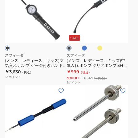
ズ、
ズ、
レ
レ
デ
デ
ィ
ィ
ブ
イ
ブ
ー
ー
ル
エ
ラ
ー
ロ
ス、
ス、
ッ
SALE
ー
ク
キ
キ
ッ
ッ
スフィーダ
スフィーダ
ズ)
ズ)
(メンズ、レディース、キッズ)空
(メンズ、レディース、キッズ)空
気入れ ポンプ ゲージ付きハンド
気入れ ポンプ クリアポンプ SH-
空
空
ポンプ SH-22O03 BLK
22O02
￥3,630
￥999
（税込）
（税込）
気
気
33
ポイント
30%OFF
￥1,430
（税込）
入
入
9
ポイント
(メ
れ
れ
ン
ポ
ポ
ズ、
ン
ン
レ
プ
プ
デ
ゲ
ク
ィ
ー
リ
ー
ジ
ア