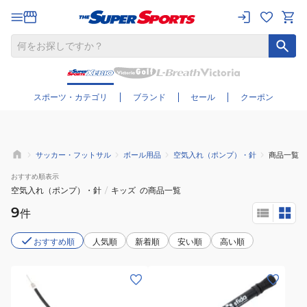
さらに絞り込む
スポーツ・カテゴリ
ブランド
セール
クーポン
サッカー・フットサル
ボール用品
空気入れ（ポンプ）・針
商品一覧
おすすめ
順表示
空気入れ（ポンプ）・針
/
キッズ
の商品一覧
9
件
おすすめ順
人気順
新着順
安い順
高い順
(メ
(メ
ン
ン