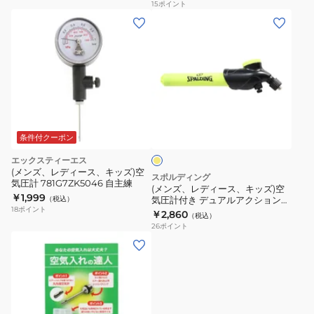
自主練
15
ポイント
用
タ
(メ
HPGB
ゴ
ン
ン
ズ、
ボ
レ
ー
デ
ル
ィ
イ
用
ー
エ
空
ス、
ロ
条件付クーポン
気
ー
キ
エックスティーエス
入
ッ
(メンズ、レディース、キッズ)空
スポルディング
れ
気圧計 781G7ZK5046 自主練
ズ)
(メンズ、レディース、キッズ)空
￥1,999
ハ
（税込）
気圧計付き デュアルアクションポ
空
18
ポイント
ンプ イエロー 5.5インチ 18-
￥2,860
ン
（税込）
気
002YL
26
ポイント
ド
圧
ポ
計
ン
付
プ
き
HPGU
デ