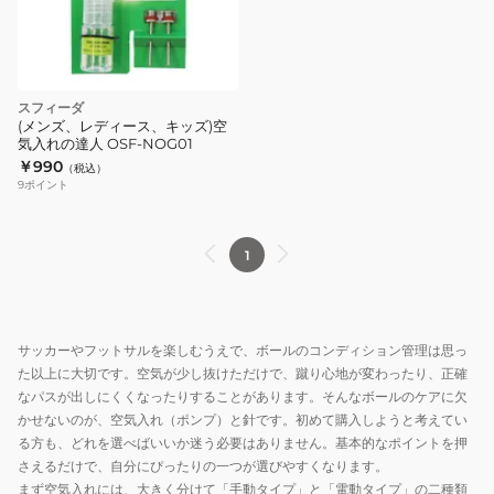
ウ
ュ
ル
ア
ト
ル
ラ
ア
スフィーダ
マ
ク
(メンズ、レディース、キッズ)空
リ
シ
気入れの達人 OSF-NOG01
ン
￥990
ョ
（税込）
9
ポイント
自
ン
主
ポ
練
ン
1
プ
イ
エ
サッカーやフットサルを楽しむうえで、ボールのコンディション管理は思っ
ロ
た以上に大切です。空気が少し抜けただけで、蹴り心地が変わったり、正確
ー
なパスが出しにくくなったりすることがあります。そんなボールのケアに欠
5.5
かせないのが、空気入れ（ポンプ）と針です。初めて購入しようと考えてい
イ
る方も、どれを選べばいいか迷う必要はありません。基本的なポイントを押
ン
さえるだけで、自分にぴったりの一つが選びやすくなります。
チ
まず空気入れには、大きく分けて「手動タイプ」と「電動タイプ」の二種類