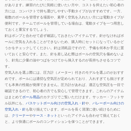
18-
があります。練習のたびに気軽に使いたい方や、コストを抑えたい初心者の
方には、コンパクトで持ち運びしやすい手動タイプがおすすめです。一方、
002YL
複数のボールを管理する場面や、素早く空気を入れたい方には電動タイプが
便利です。チームでボールを管理している場合は、電動タイプを一つ用意し
ておくと重宝するでしょう。
針はポンプと合わせて必ず確認しておきたいアイテムです。針がなければボ
ールに空気を入れることができないため、購入時にセットになっているかど
うかをチェックしてください。針は消耗品ですので、予備を何本か手元に置
いておくと安心です。また、針を差し込む際はボールの空気穴を傷めないよ
う、針先に少量の油やつばをつけてから挿入するのが長持ちさせるコツで
す。
空気入れを選ぶ際には、圧力計（メーター）付きのモデルを選ぶのがおすす
めです。ボールには適切な空気圧が定められており、入れすぎても抜けすぎ
ても本来の性能が発揮できません。圧力計があれば、適正な空気圧を一目で
確認できるので、初心者の方でも安心して管理できます。これらのアイテム
はまとめて
ボール用品
のカテゴリでご覧いただけます。サッカー・フットサ
ル以外にも、
バスケットボール向けの空気入れ・針
や、
バレーボール向けの
空気入れ・針
も取り揃えています。ボールを長く清潔に使い続けるために
は、
クリーナー
や
ケース・ネット
といったアイテムも合わせて揃えておく
と、より快適にボールのコンディションを保つことができます。