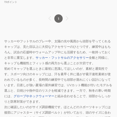
ッ
19
ポイント
プ
5327
1
BEG
サッカーやフットサルのプレー中、太陽の光や風雨から頭部を守ってくれる
キャップは、見た目以上に大切なアクセサリーのひとつです。練習中はもち
ろん、試合の応援時やウォームアップ中にも活躍するため、一枚持っておく
と非常に重宝します。
サッカー・フットサルのアクセサリー
全般と同様に、
キャップも機能性とフィット感の両方から選ぶことが大切です。
初めてキャップを選ぶときに最初に意識してほしいのが、素材と通気性で
す。スポーツ向けのキャップには、汗を素早く外に逃がす吸汗速乾素材が使
われているものが多く、長時間の練習中でも頭部が蒸れにくい設計になって
います。日差しが強い夏場の屋外練習では、UVカット機能が付いたモデルを
選ぶと、日焼けや熱中症のリスクを軽減できます。一方で、秋冬の寒い時期
には、
グローブやネックウォーマー
と組み合わせることで、頭部からしっか
りと防寒対策ができます。
次に確認したいのがサイズ調節機能です。ほとんどのスポーツキャップには
後部にアジャスター（サイズ調節ベルト）が付いており、頭のサイズに合わ