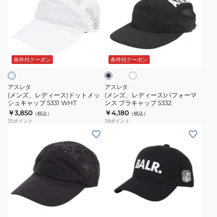
ズ、
ズ、
レ
レ
デ
デ
ィ
ィ
ホ
ブ
ー
ー
ワ
ラ
ス)
ス)
イ
ッ
条件付クーポン
条件付クーポン
ト
ク
ド
パ
ッ
フ
アスレタ
アスレタ
ト
ォ
(メンズ、レディース)ドットメッ
(メンズ、レディース)パフォーマ
シュキャップ 5331 WHT
ンス プラキャップ 5332
メ
ー
￥3,850
￥4,180
（税込）
（税込）
ッ
マ
35
ポイント
38
ポイント
シ
ン
(メ
(メ
ュ
ス
ン
ン
キ
プ
ズ、
ズ、
ャ
ラ
レ
レ
ッ
キ
デ
デ
プ
ャ
ィ
ィ
ブ
5331
ッ
ー
ー
ラ
WHT
プ
ス)
ス)
ッ