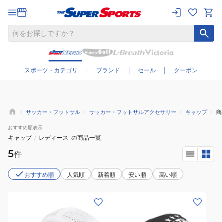
さらに絞り込む
スポーツ・カテゴリ
ブランド
セール
クーポン
サッカー・フットサル
サッカー・フットサルアクセサリー
キャップ
商
おすすめ
順表示
キャップ
/
レディース
の商品一覧
5
件
おすすめ順
人気順
新着順
安い順
高い順
(メ
(メ
ン
ン