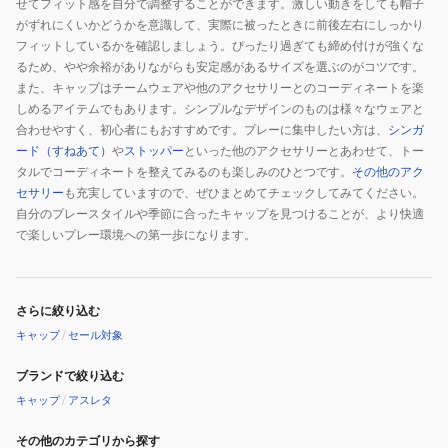
せてフィット感を自分で調整することができます。激しい動きをしても帽子
がずれにくいかどうかを意識して、実際に被ったときに前後左右にしっかり
フィットしているかを確認しましょう。ぴったり過ぎても締め付けが強くな
るため、やや余裕がありながらも安定感があるサイズを選ぶのがコツです。
また、キャップはチームウェアや他のアクセサリーとのコーディネートを楽
しめるアイテムでもあります。シンプルなデザインのものは様々なウェアと
合わせやすく、初心者にもおすすめです。プレーに集中したい方は、
シンガ
ード（すねあて）
や
ストッパー
といった他のアクセサリーとあわせて、トー
タルでコーディネートを整えてみるのも楽しみのひとつです。
その他のアク
セサリー
も充実していますので、ぜひまとめてチェックしてみてください。
自分のプレースタイルや季節に合ったキャップを見つけることが、より快適
で楽しいプレー環境への第一歩になります。
さらに絞り込む
キャップ
/
セール対象
ブランドで絞り込む
キャップ
/
アスレタ
その他のカテゴリから探す