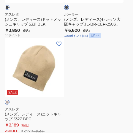
5332
ク
ド
セ
ッ
レ
アスレタ
ボーラー
ト
ッ
(メンズ、レディース)ドットメッ
(メンズ、レディース)セレッソ大
シュキャップ 5331 BLK
阪キャップ JL-BR-CER-2503
メ
ソ
BLACK
￥3,850
￥6,600
（税込）
（税込）
ッ
大
35
ポイント
UP
300
ポイント
(
5
%)
シ
阪
(メ
ュ
キ
ン
キ
ャ
ズ、
ャ
ッ
レ
ッ
プ
デ
プ
JL-
ィ
5331
BR-
ー
BLK
CER-
ス)
SALE
2503
ニ
BLACK
ッ
アスレタ
ト
(メンズ、レディース)ニットキャ
ップ 5327 BEG
キ
￥2,189
（税込）
ャ
26%OFF
￥2,970
（税込）