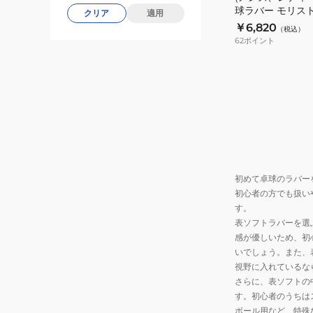
球ラバー モリスト
クリア
適用
球
NR8723-20
￥6,820
（税込）
ラ
62
ポイント
バ
ー
モ
リ
ス
ト
SP
AX
初めて卓球のラバー
レ
初心者の方でも扱い
ッ
す。
ド
表ソフトラバーを選
NR8723-
感が優しいため、初
20
いでしょう。また、
視野に入れているな
さらに、表ソフトの
す。初心者のうちは
ボール用など、特殊