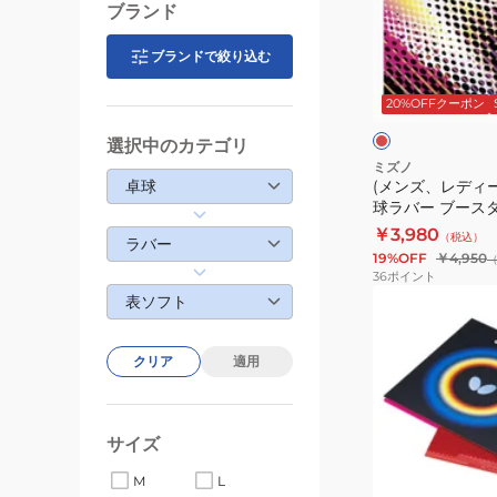
ト
デ
ブランド
ル
ィ
S1
ー
ブランドで絞り込む
レ
210010
ス、
ッ
ド
20%OFFクーポン
キ
ッ
選択中のカテゴリ
ズ)
ミズノ
卓球
(メンズ、レディ
卓
球ラバー ブースタ
球
83JRT21262
￥3,980
（税込）
ラ
ラバー
19%OFF
￥4,950
バ
36
ポイント
ー
(メ
表ソフト
ブ
ン
ー
ズ、
クリア
適用
ス
レ
タ
デ
ー
ィ
サイズ
JP
ー
ブ
83JRT21262
M
L
ス、
ラ