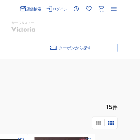
店舗検索
ログイン
サーフ&スノー
クーポン
15
件
(メ