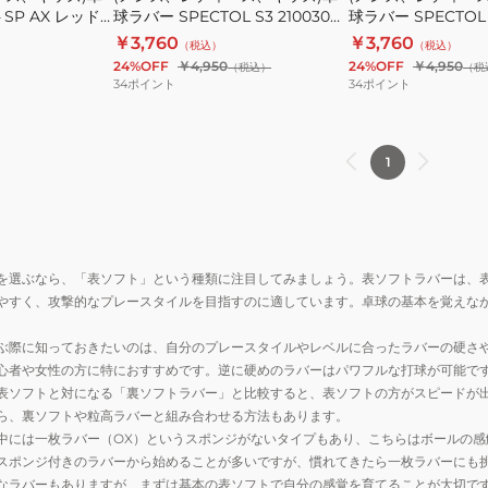
SP AX レッド
球ラバー SPECTOL S3 210030
球ラバー SPECTOL S
球
球
0040
0020
￥3,760
￥3,760
（税込）
（税込）
ラ
ラ
24%OFF
￥4,950
24%OFF
￥4,950
（税込）
（税
バ
バ
34
ポイント
34
ポイント
ー
ー
SPECTOL
SPECTOL
S3
S3
1
210030
210030
0040
0020
を選ぶなら、「表ソフト」という種類に注目してみましょう。表ソフトラバーは、
やすく、攻撃的なプレースタイルを目指すのに適しています。卓球の基本を覚えな
ぶ際に知っておきたいのは、自分のプレースタイルやレベルに合ったラバーの硬さ
心者や女性の方に特におすすめです。逆に硬めのラバーはパワフルな打球が可能で
表ソフトと対になる「裏ソフトラバー」と比較すると、表ソフトの方がスピードが
ら、裏ソフトや粒高ラバーと組み合わせる方法もあります。
中には一枚ラバー（OX）というスポンジがないタイプもあり、こちらはボールの
スポンジ付きのラバーから始めることが多いですが、慣れてきたら一枚ラバーにも
なラバーもありますが、まずは基本の表ソフトで自分の感覚を育てることが大切で