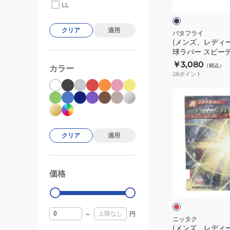
ッ
LL
キ
ク
ク
ッ
クリア
適用
ズ)
バタフライ
(メンズ、レディ
卓
球ラバー スピーデ
球
00260
￥3,080
（税込）
カラー
ラ
28
ポイント
バ
ー
(メ
ス
ン
ピ
ズ、
ー
レ
クリア
適用
デ
デ
ィ
ィ
ー
ー
レ
価格
99000
0
PO
ス、
ッ
ド
00260
キ
ッ
～
円
ズ)
ニッタク
(メンズ、レディ
卓