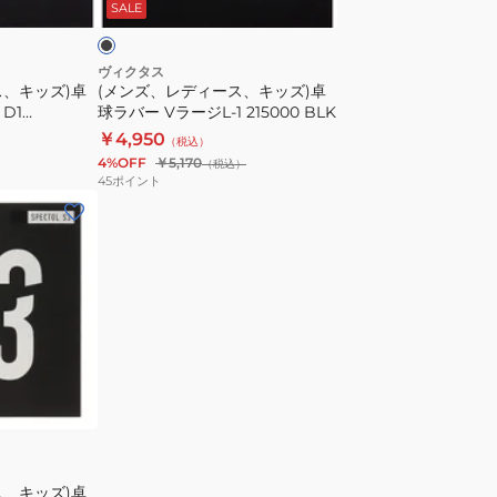
SALE
キ
ッ
ズ)
ヴィクタス
ス、キッズ)卓
(メンズ、レディース、キッズ)卓
卓
 D1
球ラバー VラージL-1 215000 BLK
球
￥4,950
（税込）
ラ
4%OFF
￥5,170
（税込）
バ
45
ポイント
ー
V
ラ
ー
ジ
L-
1
215000
BLK
ス、キッズ)卓