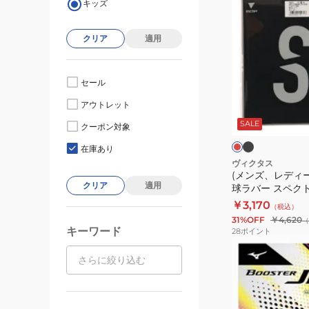
キッズ
ン
ズ、
クリア
適用
レ
デ
ィ
セール
ー
ブ
レ
アウトレット
ラ
ス、
ッ
ッ
ド
SALE
キ
クーポン対象
ク
ク
ッ
在庫あり
ズ)
ヴィクタス
(メンズ、レディ
卓
クリア
適用
球ラバー スペクトル 
球
￥3,170
（税込）
ラ
31%OFF
￥4,620
（
バ
キーワード
28
ポイント
ー
(メ
ス
ン
ペ
ズ、
ク
レ