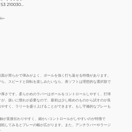
3 210030
込）
表面が滑らかで弾みがよく、ボールを強く打ち返せる特徴があります。
がら、スピードと回転を楽しみたいなら、表ソフトは理想的な選択肢で
や厚さです。柔らかめのラバーはボールをコントロールしやすく、打球
すが、扱いに慣れが必要なので、最初は少し軽めのものから試すのが良
出やすく、ラリーを盛り上げることができます。もし守備的なプレーも
感触が直接伝わりやすく、細かいコントロールがしやすいのが特徴で
挑戦してみるとプレーの幅が広がります。また、アンチラバーやラージ
す。