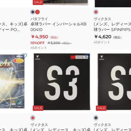
ド
ッ
ド
ッ
SALE
赤
ー
キ
ク
00260-
シ
ッ
006
ャ
ズ)
バタフライ
ヴィクタス
ース、キッズ)卓
卓球ラバー インパーシャルXB
(メンズ、レディー
ル
卓
ィー PO
00410
球ラバー SPINPIPS
XB
球
210040RED
￥4,950
￥4,620
（税込）
（税込）
00410
ラ
42
ポイント
10%OFF
￥5,500
（税込）
バ
45
ポイント
ー
(メ
(メ
SPINPIPS
ン
ン
D1
ズ、
ズ、
210040RED
レ
レ
デ
デ
ィ
ィ
ー
ー
レ
ブ
ス、
ス、
ッ
ラ
ド
ッ
SALE
SALE
キ
キ
ク
ッ
ッ
ズ)
ズ)
ヴィクタス
ヴィクタス
ース、キッズ)卓
(メンズ、レディース、キッズ)卓
(メンズ、レディー
卓
卓