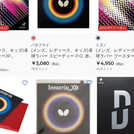
ク
ー
デ
デ
ル
19
ィ
ィ
表
RED
ー
ー
レ
ブ
ソ
06090
ス、
ス、
ッ
ラ
ド
ッ
ド
SALE
20%OFFクーポン
フ
キ
キ
ク
ク
ト
ッ
ッ
NR8572-
ズ)
ズ)
バタフライ
ミズノ
ース、キッズ)卓
(メンズ、レディース、キッズ)卓
(メンズ、レディー
71
卓
卓
ーJP
球ラバー スピーディー P.O. 赤
球ラバー ブースター
球
球
00260-006
83JRT21209
￥3,080
￥4,950
（税込）
（税込）
ラ
ラ
28
ポイント
45
ポイント
（税込）
バ
バ
ー
ー
卓
(メ
ス
ブ
球
ン
ピ
ー
ラ
ズ、
ー
ス
バ
レ
デ
タ
ー
デ
ィ
ー
イ
ィ
ー
JP
ン
ー
レ
ブ
レ
P.O.
83JRT21209
ッ
パ
ス、
ラ
ッ