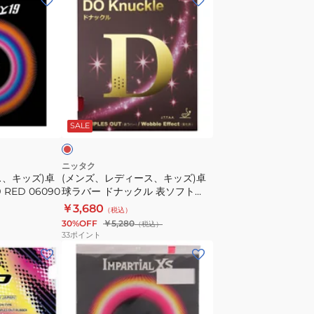
ン
ズ、
レ
デ
ィ
ー
レ
ス、
ッ
SALE
キ
ッ
ズ)
ニッタク
ス、キッズ)卓
(メンズ、レディース、キッズ)卓
卓
RED 06090
球ラバー ドナックル 表ソフト
球
NR8572-20
￥3,680
（税込）
ラ
30%OFF
￥5,280
（税込）
バ
33
ポイント
ー
卓
ド
球
ナ
ラ
ッ
バ