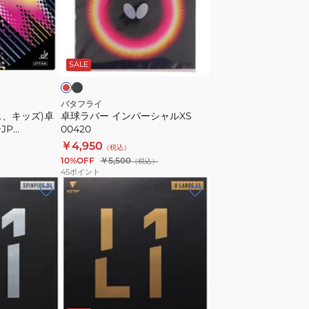
ク
ー
ル
イ
表
ン
ブ
レ
ソ
ラ
パ
ッ
ッ
SALE
フ
ー
ト
シ
NR8572-
ャ
バタフライ
ス、キッズ)卓
卓球ラバー インパーシャルXS
20
ル
JP
00420
XS
￥4,950
（税込）
00420
10%OFF
￥5,500
（税込）
45
ポイント
(メ
ン
ズ、
レ
デ
ィ
ー
ブ
ス、
ラ