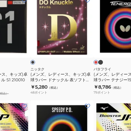
ン
ン
ズ、
ズ、
レ
レ
デ
デ
ィ
ィ
ー
ー
ブ
ブ
レ
ラ
ス、
ス、
ラ
ッ
ッ
ッ
ド
ド
キ
キ
ク
ッ
ッ
ズ)
ズ)
ニッタク
バタフライ
ース、キッズ)卓
(メンズ、レディース、キッズ)卓
(メンズ、レディー
卓
卓
S1 210010
球ラバー ドナックル 表ソフト
球ラバー テナジー19 
球
球
NR8572-71
￥5,280
￥8,786
（税込）
（税込）
ラ
ラ
48
ポイント
79
ポイント
税込）
バ
バ
ー
ー
(メ
(メ
ド
テ
ン
ン
ナ
ナ
ズ、
ズ、
ッ
ジ
レ
レ