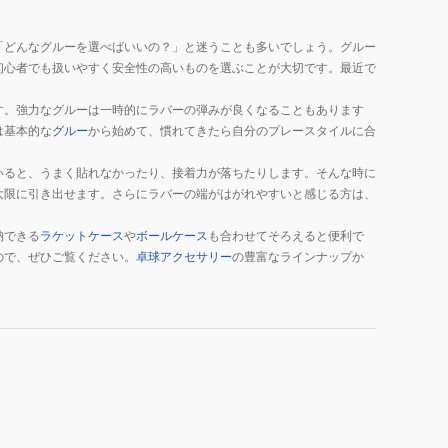
「どんなグルーを選べばいいの？」と迷うことも多いでしょう。グルー
初心者でも扱いやすく安全性の高いものを選ぶことが大切です。最近で
す。強力なグルーは一時的にラバーの弾みが良くなることもあります
は基本的な
グルー
から始めて、慣れてきたら自分のプレースタイルに合
いると、うまく貼れなかったり、接着力が落ちたりします。そんな時に
大限に引き出せます。さらにラバーの端がはがれやすいと感じる方は、
納できる
ラケットケース
や
ボールケース
も合わせてそろえると便利で
ので、ぜひご覧ください。
卓球アクセサリー
の豊富なラインナップか