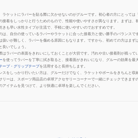
、ラケットにラバーを貼る際に欠かせないのがグルーです。初心者の方にとっては
の接着をしっかりと行うためのもので、性能や使いやすさが異なります。まずは、
乾きも早い水性タイプが主流で、手軽に使いやすいのでおすすめです。
のは、自分の使っているラバーやラケットに合った接着力と使い勝手のバランスで
は扱いが難しく、ラバーを傷める原因にもなります。ですから、初めての方はまず
と良いでしょう。
際はラバーの表面をきれいにしておくことが大切です。汚れや古い接着剤が残って
ー
を使ってラバーを丁寧に拭き取ると、接着面がきれいになり、グルーの効果を最
テープ・グリップテープ
を活用すると長持ちします。
ンスをしっかり行いたい方は、グルーだけでなく、ラケットやボールをきちんと収
サリーは、スポーツ用品店の卓球アクセサリーコーナーで一緒にチェックできます
のアイテムを見つけて、より快適に卓球を楽しんでください。