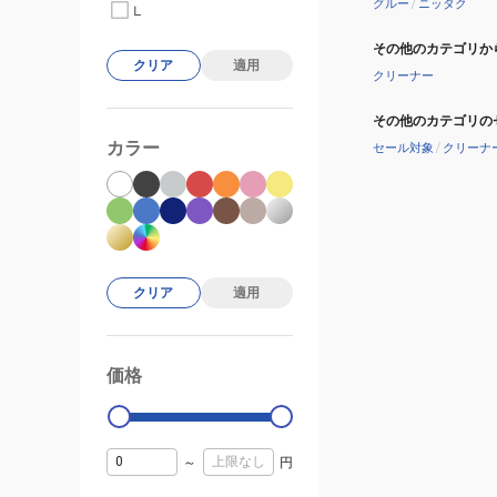
グルー
/
ニッタク
L
その他のカテゴリか
クリア
適用
クリーナー
その他のカテゴリの
カラー
セール対象
/
クリーナ
クリア
適用
価格
99000
0
～
円