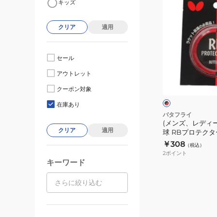
キッズ
ン
ズ、
クリア
適用
レ
デ
ィ
セール
ー
ブ
アウトレット
ス、
ラ
ッ
キ
クーポン対象
ク
ッ
×
在庫あり
レ
ズ)
バタフライ
ッ
(メンズ、レディ
卓
ド
クリア
適用
球 RBプロテクター
球
￥308
（税込）
RB
2
ポイント
プ
キーワード
ロ
テ
ク
タ