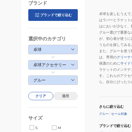
ー
ブランド
3
卓球を楽しむうえで
77020
ブランドで絞り込む
はラバーとラケット
はにおいが少なく、
グルー選びで重要な
選択中のカテゴリ
が、初心者が使うに
うものを探してみる
卓球
また、グルーを使う
は、専用の
クリーナ
保護のために
サイド
卓球アクセサリー
ラケットのメンテナ
す。これらのアクセ
グルー
ら、自分にぴったり
クリア
適用
さらに絞り込む
グルー
/
セール対象
サイズ
ブランドで絞り込む
S
M