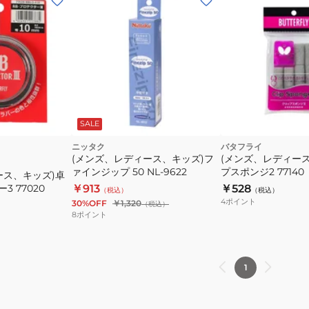
SALE
ニッタク
バタフライ
(メンズ、レディース、キッズ)フ
(メンズ、レディース
ァインジップ 50 NL-9622
プスポンジ2 77140
ース、キッズ)卓
3 77020
￥913
￥528
（税込）
（税込）
4
ポイント
30%OFF
￥1,320
（税込）
8
ポイント
1