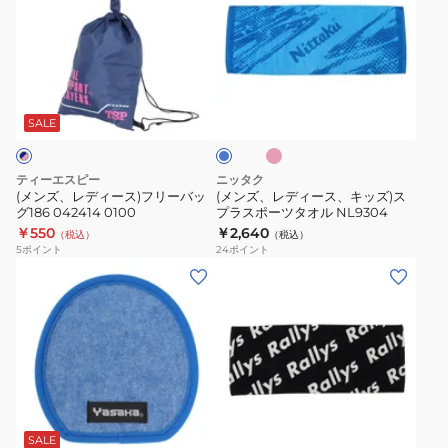
ズ、
ズ、
レ
レ
デ
デ
ィ
ィ
ピ
ブ
ー
ー
ン
ル
ク
ス)
ス、
ー
SALE
フ
キ
リ
ッ
ティーエスピー
ニッタク
ー
ズ)
(メンズ、レディース)フリーバッ
(メンズ、レディース、キッズ)ス
グ186 042414 0100
プラスポーツタオル NL9304
バ
ス
￥550
￥2,640
（税込）
（税込）
ッ
プ
5
ポイント
24
ポイント
グ
ラ
(メ
186
ス
ン
042414
ポ
ズ、
0100
ー
レ
ツ
デ
タ
ィ
ブ
オ
ー
ラ
ル
ス、
ッ
SALE