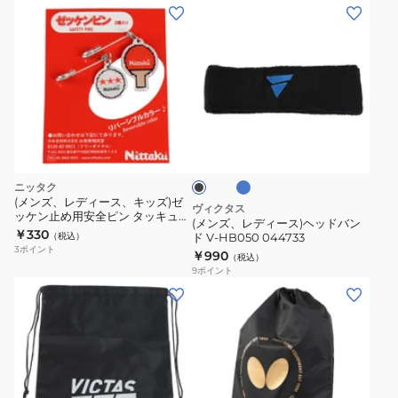
ン
(メ
ス
ン
カ
ズ、
バ
レ
ー
デ
051077
ィ
ブ
ブ
0120
ー
ル
ラ
ー
ス)
ッ
ク
ヘ
ニッタク
ッ
(メンズ、レディース、キッズ)ゼ
ヴィクタス
ッケン止め用安全ピン タッキュウ
ド
(メンズ、レディース)ヘッドバン
NL9303
￥330
（税込）
ド V-HB050 044733
バ
3
ポイント
￥990
（税込）
ン
9
ポイント
ド
(メ
(メ
V-
ン
ン
HB050
ズ、
ズ、
044733
レ
レ
デ
デ
ィ
ィ