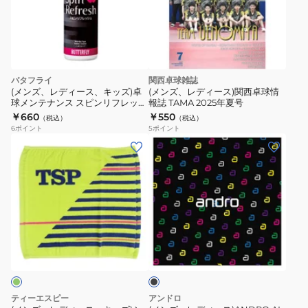
バタフライ
関西卓球雑誌
(メンズ、レディース、キッズ)卓
(メンズ、レディース)関西卓球情
球メンテナンス スピンリフレッシ
報誌 TAMA 2025年夏号
ュ 泡タイプ 75810
￥660
￥550
（税込）
（税込）
6
ポイント
5
ポイント
(メ
(メ
ン
ン
ズ、
ズ、
レ
レ
デ
デ
ィ
ィ
ブ
ー
ー
ラ
ス、
ス)ANDRO
ッ
ク
キ
AL
ッ
ブ
ティーエスピー
アンドロ
ズ)
ラ