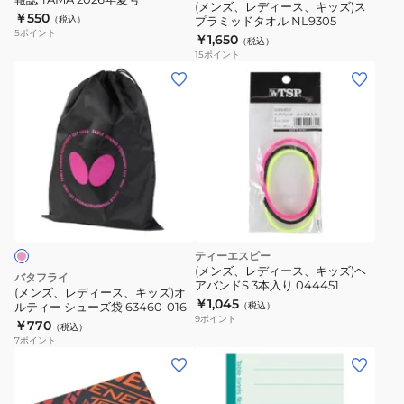
ズ)
(メンズ、レディース、キッズ)ス
￥550
（税込）
プラミッドタオル NL9305
ス
5
ポイント
￥1,650
（税込）
プ
15
ポイント
ラ
(メ
ミ
ン
ッ
ズ、
ド
レ
タ
デ
オ
ィ
ル
ー
NL9305
ス、
キ
ティーエスピー
ッ
(メンズ、レディース、キッズ)ヘ
バタフライ
アバンドS 3本入り 044451
ズ)
(メンズ、レディース、キッズ)オ
￥1,045
ルティー シューズ袋 63460-016
（税込）
オ
9
ポイント
￥770
（税込）
ル
7
ポイント
テ
ィ
ー