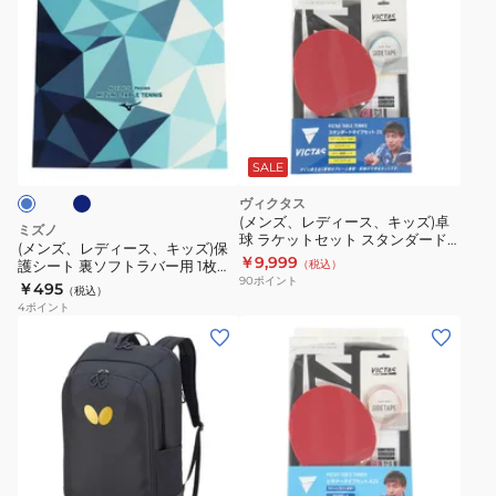
ン
ハ
ズ、
ン
レ
ド
デ
タ
ィ
ネ
オ
ー
ル
ス、
SALE
77520
キ
ヴィクタス
ッ
(メンズ、レディース、キッズ)卓
ミズノ
球 ラケットセット スタンダード
ズ)
(メンズ、レディース、キッズ)保
タイプセット23 025844
￥9,999
護シート 裏ソフトラバー用 1枚入
（税込）
保
90
ポイント
り 83JYAB0
￥495
（税込）
護
4
ポイント
シ
(メ
ー
ン
ト
ズ、
裏
レ
ソ
デ
フ
ィ
ロ
シ
タ
ト
ー