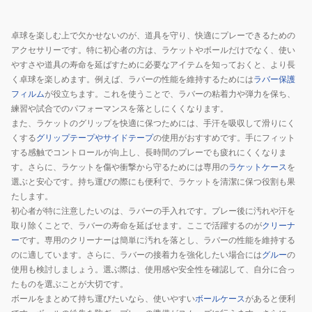
卓球を楽しむ上で欠かせないのが、道具を守り、快適にプレーできるための
アクセサリーです。特に初心者の方は、ラケットやボールだけでなく、使い
やすさや道具の寿命を延ばすために必要なアイテムを知っておくと、より長
く卓球を楽しめます。例えば、ラバーの性能を維持するためには
ラバー保護
フィルム
が役立ちます。これを使うことで、ラバーの粘着力や弾力を保ち、
練習や試合でのパフォーマンスを落としにくくなります。
また、ラケットのグリップを快適に保つためには、手汗を吸収して滑りにく
くする
グリップテープやサイドテープ
の使用がおすすめです。手にフィット
する感触でコントロールが向上し、長時間のプレーでも疲れにくくなりま
す。さらに、ラケットを傷や衝撃から守るためには専用の
ラケットケース
を
選ぶと安心です。持ち運びの際にも便利で、ラケットを清潔に保つ役割も果
たします。
初心者が特に注意したいのは、ラバーの手入れです。プレー後に汚れや汗を
取り除くことで、ラバーの寿命を延ばせます。ここで活躍するのが
クリーナ
ー
です。専用のクリーナーは簡単に汚れを落とし、ラバーの性能を維持する
のに適しています。さらに、ラバーの接着力を強化したい場合には
グルー
の
使用も検討しましょう。選ぶ際は、使用感や安全性を確認して、自分に合っ
たものを選ぶことが大切です。
ボールをまとめて持ち運びたいなら、使いやすい
ボールケース
があると便利