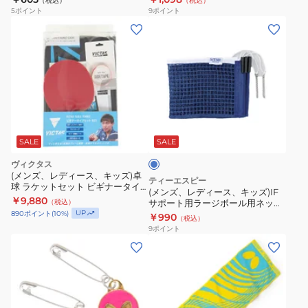
（税込）
（税込）
ド
ェ
5
ポイント
9
ポイント
L
ン
(メ
1
ス
ン
本
カ
ズ、
入
バ
レ
044452
ー
デ
051078
ィ
ブ
0120
ー
ル
ス、
ー
SALE
SALE
キ
ヴィクタス
ッ
(メンズ、レディース、キッズ)卓
ティーエスピー
球 ラケットセット ビギナータイ
ズ)IF
(メンズ、レディース、キッズ)IF
プセットB23 025843
￥9,880
（税込）
サポート用ラージボール用ネット
サ
UP
043240 0120
890
ポイント
(
10
%)
￥990
（税込）
ポ
9
ポイント
ー
(メ
(メ
ト
ン
ン
用
ズ、
ズ、
ラ
レ
レ
ー