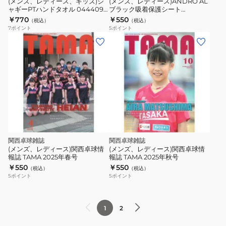
(メンズ、レディース、キッズ)シ
(メンズ、レディース)ANDRO AL
ャギーPTハンドタオル 044409
ブラック吸着保護シート
シ
ッ
0280
140023020 ALブラック
￥770
￥550
（税込）
（税込）
ャ
ク
7
ポイント
5
ポイント
ギ
吸
ー
着
PT
保
ハ
護
ン
シ
ド
ー
タ
ト
オ
140023020
ル
AL
関西卓球雑誌
関西卓球雑誌
044409
ブ
(メンズ、レディース)関西卓球情
(メンズ、レディース)関西卓球情
0280
ラ
報誌 TAMA 2025年春号
報誌 TAMA 2025年秋号
￥550
￥550
ッ
（税込）
（税込）
5
ポイント
5
ポイント
ク
1
2