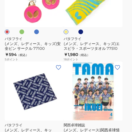
デ
デ
ジ
ィ
ィ
グ
ブ
ネ
イ
ボ
ー
ー
ル
イ
エ
ー
ー
ビ
ス、
ス、
ロ
ー
ル
ー
キ
キ
用
ッ
ッ
バタフライ
バタフライ
ネ
ズ)
ズ)
(メンズ、レディース、キッズ)安
(メンズ、レディース、キッズ)エ
ッ
全ピン サークル 77100
スピラ・スポーツタオル 77510
安
エ
￥594
￥1,980
ト
（税込）
（税込）
全
ス
5
ポイント
18
ポイント
043240
ピ
ピ
0120
ン
ラ・
サ
ス
ー
ポ
ク
ー
ル
ツ
77100
タ
オ
ル
バタフライ
関西卓球雑誌
77510
(メンズ、レディース、キッ
(メンズ、レディース)関西卓球情