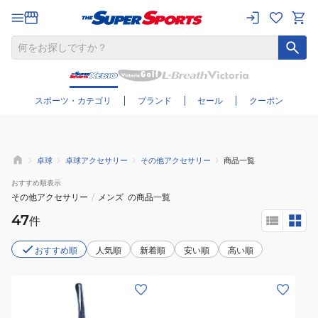
さらに絞り込む
スポーツ・カテゴリ
ブランド
セール
クーポン
卓球
卓球アクセサリー
その他アクセサリー
商品一覧
おすすめ
順表示
その他アクセサリー
/
メンズ
の商品一覧
47
件
おすすめ順
人気順
新着順
安い順
高い順
(メ
(メ
ン
ン