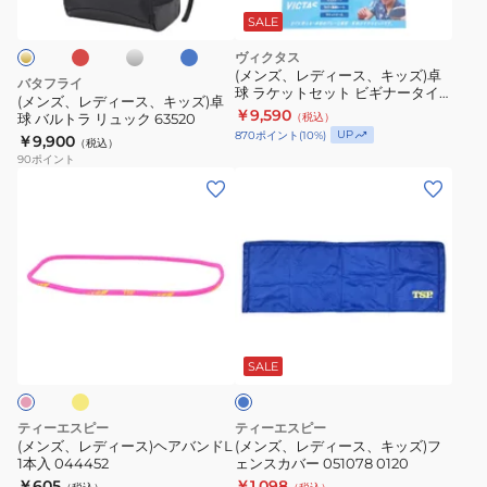
ル
ー
ラ
バ
コ
ス、
SALE
ー
イ
バ
キ
ズ
ヴィクタス
ー
ッ
(メンズ、レディース、キッズ)卓
バタフライ
用
球 ラケットセット ビギナータイ
ズ)
(メンズ、レディース、キッズ)卓
プセットA23 025842
￥9,590
1
球 バルトラ リュック 63520
（税込）
卓
UP
870
ポイント
(
10
%)
￥9,900
枚
（税込）
球
90
ポイント
入
バ
(メ
(メ
り
ル
ン
ン
83JYAB0
ト
ズ、
ズ、
ラ
レ
レ
リ
デ
デ
ュ
ィ
ィ
フ
ブ
ッ
ー
ー
ル
ク
ス)
ス、
ー
SALE
63520
ヘ
キ
ア
ッ
ティーエスピー
ティーエスピー
バ
ズ)
(メンズ、レディース)ヘアバンドL
(メンズ、レディース、キッズ)フ
1本入 044452
ェンスカバー 051078 0120
ン
フ
￥605
￥1,098