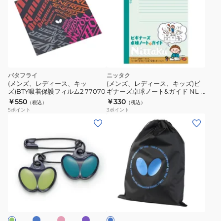
シ
ュ
ー
ズ
袋
63460-
バタフライ
ニッタク
016
(メンズ、レディース、キッ
(メンズ、レディース、キッズ)ビ
ズ)BTY吸着保護フィルム2 77070
ギナーズ卓球ノート&ガイド NL-
9012
￥550
￥330
（税込）
（税込）
5
ポイント
3
ポイント
(メ
(メ
ン
ン
ズ、
ズ、
レ
レ
デ
デ
ィ
ィ
ブ
ピ
パ
ブ
ー
ー
ン
ー
ル
ク
プ
ス)
ス、
ー
ル
レ
キ