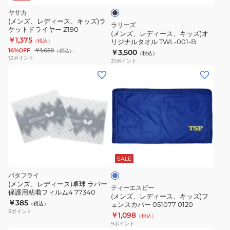
NL9304
ク
キ
ヤサカ
ッ
(メンズ、レディース、キッズ)ラ
ラリーズ
ケットドライヤー Z190
ズ)
(メンズ、レディース、キッズ)オ
￥1,375
（税込）
リジナルタオル TWL-001-B
オ
16%OFF
￥1,650
（税込）
￥3,500
（税込）
リ
12
ポイント
31
ポイント
ジ
(メ
ナ
ン
ル
ズ、
タ
レ
オ
デ
ル
ィ
ブ
TWL-
ー
ル
001-
ス、
ー
SALE
B
キ
バタフライ
ッ
(メンズ、レディース)卓球 ラバー
ティーエスピー
保護用粘着フィルム4 77340
ズ)
(メンズ、レディース、キッズ)フ
￥385
（税込）
ェンスカバー 051077 0120
フ
3
ポイント
￥1,098
（税込）
ェ
9
ポイント