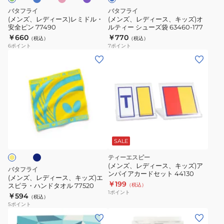
ミ
ッ
バタフライ
バタフライ
ド
ズ)
(メンズ、レディース)レミドル・
(メンズ、レディース、キッズ)オ
安全ピン 77490
ルティー シューズ袋 63460-177
ル・
オ
￥660
￥770
（税込）
（税込）
安
ル
6
ポイント
7
ポイント
全
テ
(メ
ピ
ィ
ン
ン
ー
ズ、
77490
シ
レ
ュ
デ
ー
ィ
ネ
ズ
ー
袋
ス、
SALE
63460-
キ
ティーエスピー
177
ッ
(メンズ、レディース、キッズ)ア
バタフライ
ンパイアカードセット 44130
ズ)
(メンズ、レディース、キッズ)エ
￥199
スピラ・ハンドタオル 77520
（税込）
エ
1
ポイント
￥594
（税込）
ス
5
ポイント
ピ
(メ
ラ・