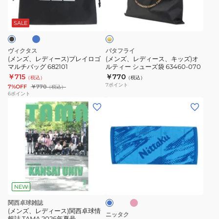
タ
ゴ
ー
ー
ー
ス)
ス、
ル
SALE
ド
プ
キ
レ
ッ
ヴィクタス
バタフライ
イ
ズ)
(メンズ、レディース)プレイロゴ
(メンズ、レディース、キッズ)オ
マルチバッグ 682101
ルティー シューズ袋 63460-070
ロ
オ
￥715
￥770
（税込）
（税込）
ゴ
ル
7
ポイント
7%OFF
￥770
（税込）
マ
テ
6
ポイント
(メ
ル
ィ
ン
チ
ー
ズ、
バ
シ
レ
ッ
ュ
デ
グ
ー
ィ
682101
ズ
ピ
ブ
ー
袋
ン
ル
ク
ス、
63460-
ー
NEW
キ
070
関西卓球雑誌
ッ
(メンズ、レディース)関西卓球情
ニッタク
報誌 TAMA 2026年夏号