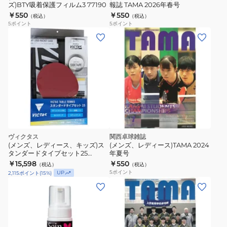
ズ)BTY吸着保護フィルム3 77190
報誌 TAMA 2026年春号
￥550
￥550
（税込）
（税込）
5
ポイント
5
ポイント
ヴィクタス
関西卓球雑誌
(メンズ、レディース、キッズ)ス
(メンズ、レディース)TAMA 2024
タンダードタイプセット25
年夏号
025846
￥15,598
￥550
（税込）
（税込）
5
ポイント
UP
2,115
ポイント
(
15
%)