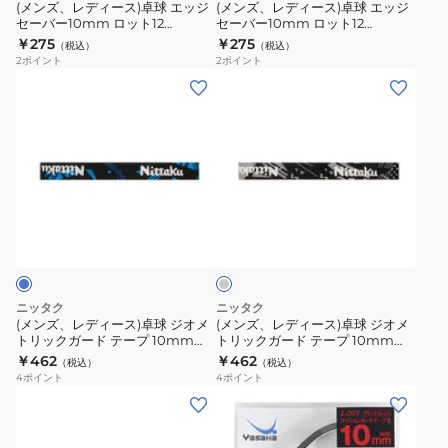
エ
エ
(メンズ、レディース)卓球 エッジ
(メンズ、レディース)卓球 エッジ
NL9301-
セーバー10mm ロット12
セーバー10mm ロット12
ッ
ッ
83JYAB3262 10
83JYAB3209 10
￥275
￥275
50
（税込）
（税込）
ジ
ジ
2
ポイント
2
ポイント
セ
セ
(メ
(メ
ー
ー
ン
ン
バ
バ
ズ、
ズ、
ー
ー
レ
レ
10mm
10mm
デ
デ
ロ
ロ
ィ
ィ
グ
ッ
ッ
ー
ー
レ
ト
ト
ス)
ス)
ー
12
12
卓
卓
83JYAB3262
83JYAB3209
球
球
ニッタク
ニッタク
10
10
ジ
ジ
(メンズ、レディース)卓球 ジオメ
(メンズ、レディース)卓球 ジオメ
トリックガード テープ 10mm
トリックガード テープ 10mm
オ
オ
NL9301-09
NL9301-72
￥462
￥462
（税込）
（税込）
メ
メ
4
ポイント
4
ポイント
ト
ト
(メ
(メ
リ
リ
ン
ン
ッ
ッ
ズ、
ズ、