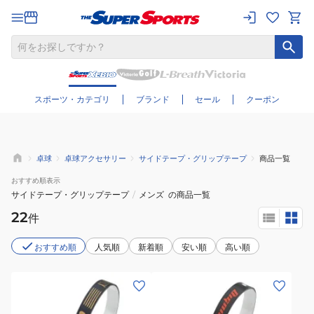
さらに絞り込む
スポーツ・カテゴリ
ブランド
セール
クーポン
卓球
卓球アクセサリー
サイドテープ・グリップテープ
商品一覧
おすすめ
順表示
サイドテープ・グリップテープ
/
メンズ
の商品一覧
22
件
おすすめ順
人気順
新着順
安い順
高い順
(メ
(メ
ン
ン