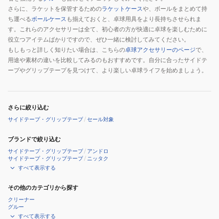
さらに、ラケットを保管するための
ラケットケース
や、ボールをまとめて持
ち運べる
ボールケース
も揃えておくと、卓球用具をより長持ちさせられま
す。これらのアクセサリーは全て、初心者の方が快適に卓球を楽しむために
役立つアイテムばかりですので、ぜひ一緒に検討してみてください。
もしもっと詳しく知りたい場合は、こちらの
卓球アクセサリーのページ
で、
用途や素材の違いを比較してみるのもおすすめです。自分に合ったサイドテ
ープやグリップテープを見つけて、より楽しい卓球ライフを始めましょう。
さらに絞り込む
サイドテープ・グリップテープ
/
セール対象
ブランドで絞り込む
サイドテープ・グリップテープ
/
アンドロ
サイドテープ・グリップテープ
/
ニッタク
すべて表示する
その他のカテゴリから探す
クリーナー
グルー
すべて表示する