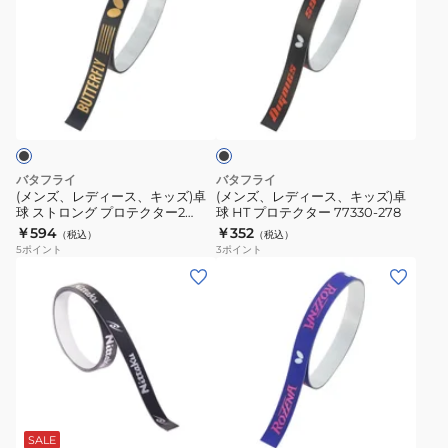
ズ、
ズ、
レ
レ
デ
デ
ィ
ィ
ブ
ー
ー
ラ
ス、
ス、
ッ
ク
キ
キ
ッ
ッ
バタフライ
バタフライ
ズ)
ズ)
(メンズ、レディース、キッズ)卓
(メンズ、レディース、キッズ)卓
球 ストロング プロテクター2
球 HT プロテクター 77330-278
卓
卓
77320-278
￥594
￥352
（税込）
（税込）
球
球
5
ポイント
3
ポイント
ス
HT
(メ
(メ
ト
プ
ン
ン
ロ
ロ
ズ、
ズ、
ン
テ
レ
レ
グ
ク
デ
デ
プ
タ
ィ
ィ
パ
ロ
ー
ー
ー
ー
テ
77330-
ス、
ス、
プ
SALE