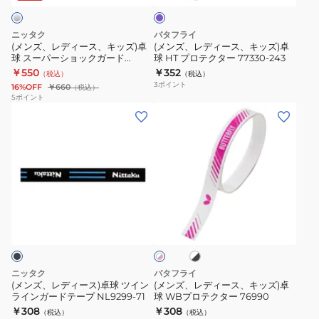
ク
278
ル
キ
キ
タ
ッ
ッ
ニッタク
バタフライ
ー
ズ)
ズ)
(メンズ、レディース、キッズ)卓
(メンズ、レディース、キッズ)卓
2
球 スーパーショックガード
球 HT プロテクター 77330-243
卓
卓
12mm NL-9243
￥550
￥352
77320-
（税込）
（税込）
球
球
3
ポイント
16%OFF
￥660
（税込）
278
ス
HT
5
ポイント
(メ
(メ
ー
プ
ン
ン
パ
ロ
ズ、
ズ、
ー
テ
レ
レ
シ
ク
デ
デ
ョ
タ
ィ
ィ
ッ
ー
ホ
ホ
ー
ー
ク
77330-
ワ
ワ
ス)
ス、
イ
ガ
243
イ
ト
ト
卓
キ
ー
×
×
球
ッ
ド
ブ
ピ
ニッタク
バタフライ
ラ
ツ
ズ)
ン
12mm
(メンズ、レディース)卓球 ツイン
(メンズ、レディース、キッズ)卓
ッ
ク
ラインガードテープ NL9299-71
球 WBプロテクター 76990
イ
卓
NL-
ク
￥308
￥308
（税込）
（税込）
ン
球
9243