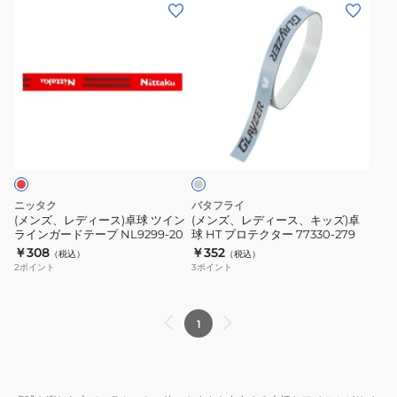
(メ
(メ
ー
リ
ン
ン
バ
ッ
ズ、
ズ、
ー
ク
レ
レ
12mm
ガ
デ
デ
ロ
ー
ィ
ィ
グ
ッ
ド
ー
ー
レ
ト
テ
ス)
ス、
ー
12
ー
卓
キ
83JYAB3209
プ
球
ッ
ニッタク
バタフライ
12
12mm
ツ
ズ)
(メンズ、レディース)卓球 ツイン
(メンズ、レディース、キッズ)卓
NL9302-
ラインガードテープ NL9299-20
球 HT プロテクター 77330-279
イ
卓
￥308
￥352
72
（税込）
（税込）
ン
球
2
ポイント
3
ポイント
ラ
HT
イ
プ
ン
ロ
1
ガ
テ
ー
ク
ド
タ