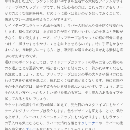
卓球を楽しむ上で、ラケットの使いやすさを左右する大切なアイテムがサイ
テ
ー
ドテープやグリップテープです。特に初心者の方は、これらのアクセサリー
ー
77330-
がどのような役割を持ち、どのように選べば良いのかを知っておくことで、
プ
279
快適なプレー環境を整えることができます。
NL9299-
サイドテープはラケットの縁を保護し、ラバーの剥がれや傷を防ぐ役割があ
20
ります。初心者の方は、まず耐久性が高くて貼りやすいものを選ぶと失敗が
少なく、長く使えます。一方、グリップテープはラケットの柄の部分に巻き
つけて、握りやすさや滑りにくさを向上させるものです。特に手汗をかきや
すい方や、長時間プレーする方には、吸湿性や滑り止め効果がある素材を選
ぶのがおすすめです。
選び方のポイントとしては、サイドテープはラケットの厚みに合った幅のも
のを選ぶことが重要です。幅が合わないと貼りにくく、剥がれやすくなるた
め注意しましょう。また、グリップテープは自分の手の大きさや握り方に合
わせて厚みや素材を選ぶと、疲れにくく操作感が良くなります。特に女性や
手が小さめの方は、薄手で柔らかい素材を選ぶと扱いやすいでしょう。逆に
手が大きい方やしっかりとした握りを求める方は、少し厚みのあるタイプを
試してみると良いでしょう。
ラケットの保護や手の疲れ軽減に加えて、見た目のカスタマイズにもサイド
テープやグリップテープは役立ちます。色やデザインを変えることで、気分
も上がり、プレーのモチベーションアップにもつながります。もしラケット
の手入れも気になるなら、ラバーの汚れを落とす
クリーナー
や、ラバーの接
着を強化する
グルー
も合わせてチェックしてみてください。