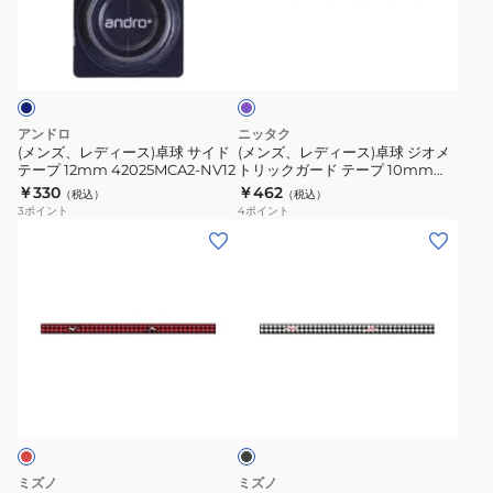
タ
ー
ィ
ィ
パ
ー
ド
ー
ー
ー
77330-
テ
ス)
ス)
プ
051
ー
ル
卓
卓
プ
球
球
アンドロ
ニッタク
12mm
サ
ジ
(メンズ、レディース)卓球 サイド
(メンズ、レディース)卓球 ジオメ
NL9302-
テープ 12mm 42025MCA2-NV12
トリックガード テープ 10mm
イ
オ
NL9301-50
￥330
￥462
50
（税込）
（税込）
ド
メ
3
ポイント
4
ポイント
テ
ト
(メ
(メ
ー
リ
ン
ン
プ
ッ
ズ、
ズ、
12mm
ク
レ
レ
42025MCA2-
ガ
デ
デ
NV12
ー
ィ
ィ
ブ
ド
ー
ー
ラ
テ
ス)
ス)
ッ
ー
ク
卓
卓
プ
球
球
ミズノ
ミズノ
10mm