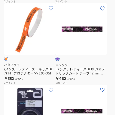
2
ポイント
2
ポイント
ラ
WB
(メ
(メ
イ
プ
ン
ン
ン
ロ
ズ、
ズ、
ガ
テ
レ
レ
ー
ク
デ
デ
ド
タ
ィ
ィ
パ
テ
ー
ー
ー
ー
ー
76990
ス、
ス)
プ
プ
ル
キ
卓
NL9299-
ッ
球
バタフライ
ニッタク
71
ズ)
ジ
(メンズ、レディース、キッズ)卓
(メンズ、レディース)卓球 ジオメ
球 HT プロテクター 77330-051
トリックガード テープ 12mm
卓
オ
NL9302-50
￥352
￥462
（税込）
（税込）
球
メ
3
ポイント
4
ポイント
HT
ト
(メ
(メ
プ
リ
ン
ン
ロ
ッ
ズ、
ズ、
テ
ク
レ
レ
ク
ガ
デ
デ