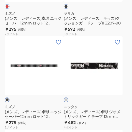
ー
テ
ク
卓
キ
プ
ー
球
ッ
ミズノ
ヤサカ
12mm
プ
エ
ズ)
(メンズ、レディース)卓球 エッジ
(メンズ、レディース、キッズ)ク
NL9302-
2
セーバー12mm ロット12
ッションガードテープII Z207-90
ッ
ク
83JYAB3262 12
￥275
￥572
09
Z207-
（税込）
（税込）
ジ
ッ
2
ポイント
5
ポイント
20
セ
シ
(メ
(メ
ー
ョ
ン
ン
バ
ン
ズ、
ズ、
ー
ガ
レ
レ
12mm
ー
デ
デ
ロ
ド
ィ
ィ
グ
ッ
テ
ー
ー
レ
ト
ー
ス)
ス)
ー
12
プ
卓
卓
83JYAB3262
II
球
球
ミズノ
ニッタク
12
Z207-
エ
ジ
(メンズ、レディース)卓球 エッジ
(メンズ、レディース)卓球 ジオメ
90
セーバー12mm ロット12
トリックガード テープ 12mm
ッ
オ
83JYAB3209 12
NL9302-72
￥275
￥462
（税込）
（税込）
ジ
メ
2
ポイント
4
ポイント
セ
ト