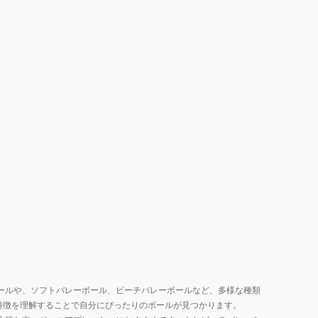
ボ
ー
ル
BM-
LM
自
主
練
ールや、ソフトバレーボール、ビーチバレーボールなど、多様な種類
特徴を理解することで自分にぴったりのボールが見つかります。