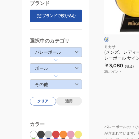
球
デ
ブランド
検
ィ
定
ー
ブランドで絞り込む
イ
球
ス、
エ
ロ
(一
キ
ー
般
ッ
×
選択中のカテゴリ
用・
ブ
ズ)
ミカサ
ル
バレーボール
(メンズ、レディ
大
バ
ー
レーボール サイ
学
レ
用マスコット V0
￥3,080
（税込）
用・
ー
ボール
卒団
28
ポイント
高
ボ
校
ー
その他
用)
ル
フ
サ
クリア
適用
リ
イ
ス
ン
タ
ボ
カラー
テ
バレーボールの中で
ー
が含まれています。
ッ
ル