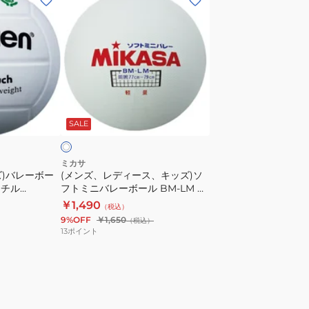
ン
ズ、
レ
デ
ィ
ー
ホ
ス、
ワ
SALE
キ
ッ
ズ)
ミカサ
ズ)バレーボー
(メンズ、レディース、キッズ)ソ
ソ
ッチル
フトミニバレーボール BM-LM 自
フ
主練
￥1,490
（税込）
ト
9%OFF
￥1,650
（税込）
ミ
13
ポイント
ニ
バ
レ
ー