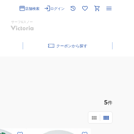
店舗検索
ログイン
サーフ&スノー
クーポン
5
件
(メ