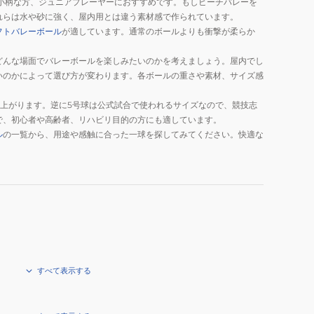
小柄な方、ジュニアプレーヤーにおすすめです。もしビーチバレーを
れらは水や砂に強く、屋内用とは違う素材感で作られています。
フトバレーボール
が適しています。通常のボールよりも衝撃が柔らか
どんな場面でバレーボールを楽しみたいのかを考えましょう。屋内でし
いのかによって選び方が変わります。各ボールの重さや素材、サイズ感
上がります。逆に5号球は公式試合で使われるサイズなので、競技志
で、初心者や高齢者、リハビリ目的の方にも適しています。
ル
の一覧から、用途や感触に合った一球を探してみてください。快適な
すべて表示する