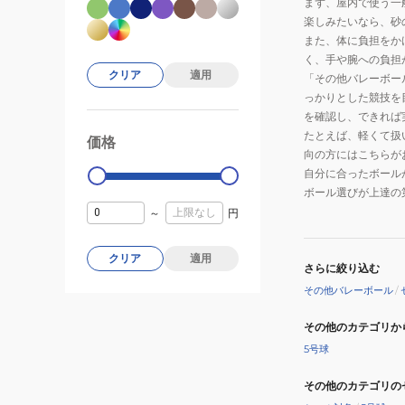
まず、屋内で使う一
ク
記
楽しみたいなら、砂
バ
念
また、体に負担をか
レ
品
く、手や腕への負担
ー
用
クリア
適用
「その他バレーボー
ボ
マ
っかりとした競技を
ー
を確認し、できれば
ス
たとえば、軽くて扱
ル
コ
価格
99000
0
向の方にはこちらが
V5M5000
ッ
自分に合ったボール
自
ト
ボール選びが上達の
主
V030W
～
円
練
卒
業
クリア
適用
さらに絞り込む
卒
部
その他バレーボール
/
卒
その他のカテゴリか
団
5号球
その他のカテゴリの