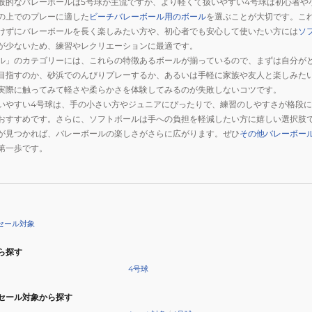
般的なバレーボールは5号球が主流ですが、より軽くて扱いやすい4号球は初心者や
ー
の上でのプレーに適した
ビーチバレーボール用のボール
を選ぶことが大切です。こ
ル
けずにバレーボールを長く楽しみたい方や、初心者でも安心して使いたい方には
ソ
V1.5W-
が少ないため、練習やレクリエーションに最適です。
VNL
ル」のカテゴリーには、これらの特徴あるボールが揃っているので、まずは自分が
目指すのか、砂浜でのんびりプレーするか、あるいは手軽に家族や友人と楽しみた
実際に触ってみて軽さや柔らかさを体験してみるのが失敗しないコツです。
いやすい4号球は、手の小さい方やジュニアにぴったりで、練習のしやすさが格段に
おすすめです。さらに、ソフトボールは手への負担を軽減したい方に嬉しい選択肢
が見つかれば、バレーボールの楽しさがさらに広がります。ぜひ
その他バレーボー
第一歩です。
セール対象
ら探す
4号球
セール対象から探す