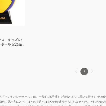
シ
ト
ョ
タ
ン
ッ
ズ
チ
リ
ル
ー
MTV4MP
グ
自
ース、キッズ)バ
公
主
ンボール 記念品
式
練
30W 卒業 卒部
試
合
球
デ
1
ザ
イ
ン
ミ
ニ
も「その他バレーボール」は、一般的な5号球や4号球とは少し異なる特徴を持つボ
初めて選ぶ方にとってはどれを選べばよいのか迷うかもしれませんが、それぞれの
ボ