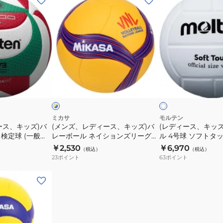
ン
デ
ズ、
ィ
レ
ー
デ
ス、
ィ
キ
ー
ッ
イ
ホ
ス、
ズ)
エ
ワ
ロ
イ
イ
キ
バ
ト
ト
ッ
レ
ズ)
ー
ミカサ
モルテン
ース、キッズ)バ
(メンズ、レディース、キッズ)バ
(レディース、キッ
バ
ボ
 検定球 (一般
レーボール ネイションズリーグ
ル 4号球 ソフトタ
レ
ー
用) フリスタテ
公式試合球デザイン ミニボール
MTV4MP 自主練
￥2,530
￥6,970
（税込）
（税込）
ー
ル
V5M5000 自主
V1.5W-VNL
23
ポイント
63
ポイント
ボ
4
ー
号
ル
球
ネ
ソ
イ
フ