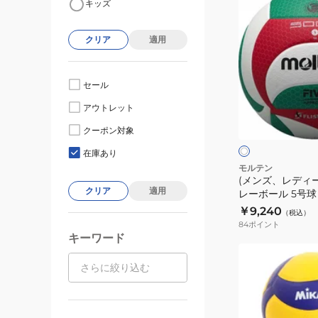
キッズ
ン
ズ、
クリア
適用
レ
デ
ィ
セール
ー
ホ
アウトレット
ス、
ワ
イ
キ
クーポン対象
ト
ー
ッ
×
在庫あり
ブ
ズ)
モルテン
ル
(メンズ、レディ
バ
ー
クリア
適用
レーボール 5号球
レ
用・大学用・高校
￥9,240
（税込）
ー
ックバレーボール 
84
ポイント
ボ
練
キーワード
ー
(メ
ル
ン
5
ズ、
号
レ