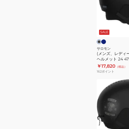
デ
ィ
ー
ネ
ブ
イ
ス)BRIGADE
ラ
ビ
ッ
SALE
ヘ
ー
ク
ー
ル
メ
サロモン
(メンズ、レディー
ッ
ヘルメット 24 472
ト
￥17,820
（税込）
24
162
ポイント
472574/472577
(メ
ン
ズ)
ヘ
ル
メ
ッ
ブ