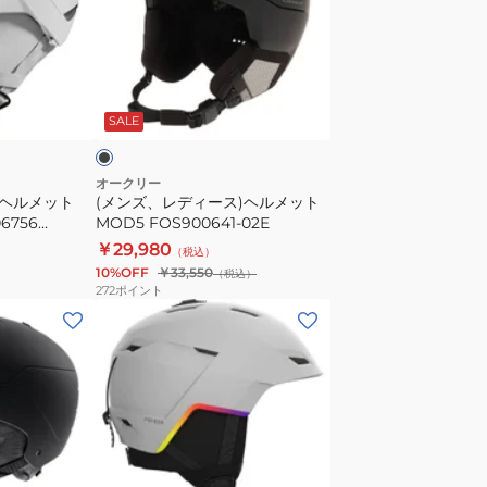
デ
ィ
ー
ブ
ス)
ラ
SALE
ヘ
ル
メ
オークリー
ーヘルメット
(メンズ、レディース)ヘルメット
ッ
06756
MOD5 FOS900641-02E
ト
06764
￥29,980
（税込）
MOD5
10%OFF
￥33,550
（税込）
FOS900641-
272
ポイント
02E
(メ
ン
ズ)
ヘ
ル
メ
ッ
グ