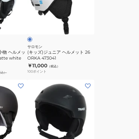
ュ
ニ
ア
ブ
ヘ
ル
ル
メ
ッ
サロモン
小物 ヘルメッ
(キッズ)ジュニア ヘルメット 26
ト
tte white
ORKA 473041
26
￥11,000
（税込）
ORKA
100
ポイント
税込）
473041
(メ
ン
ズ、
レ
デ
ィ
ー
ブ
ス)
ラ