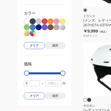
ッ
ヘ
ク
ト
ル
カラー
メ
トランス
(メンズ、レディ
ッ
26THETA 63TR
ト
￥9,999
（税込）
26THETA
90
ポイント
63TRWHM0017
BLK
(レ
クリア
適用
デ
ィ
ー
価格
99000
0
ス)
ヘ
ル
ブ
ホ
～
円
ラ
メ
ワ
ッ
イ
ッ
ク
ク
クリア
適用
ト
ト
ー
26
サロモン
(レディース)ヘルメ
ICON