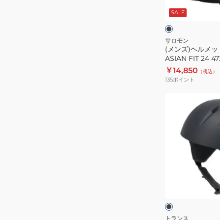
ト
ラ
ッ
SALE
BRIGADE
ク
ASIAN
FIT
サロモン
(メンズ)ヘルメット
24
ASIAN FIT 24 4
473306
￥14,850
（税込）
135
ポイント
(キ
ッ
ズ)
ボ
ー
イ
ズ
ブ
ヘ
ラ
ッ
ル
ク
ク
メ
リ
ー
ッ
トランス