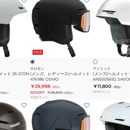
ン
ン
ズ、
ズ)
レ
ヘ
デ
ル
ィ
メ
ー
ッ
ブ
ホ
ス)
ト
ラ
ワ
ッ
ク
SALE
イ
ヘ
SAVOR
グ
ト
ル
24
レ
ー
メ
AN5005692
サロモン
アトミック
ット 26 ICON
(メンズ、レディース)ヘルメット
(メンズ)ヘルメット S
ッ
SAVOR
476186 OSMO
AN5005692 SAVO
ト
￥29,998
￥11,800
（税込）
（税込）
476186
107
ポイント
22%OFF
￥38,500
（税込）
（税込）
OSMO
272
ポイント
(メ
(メ
ン
ン
ズ、
ズ)
レ
ウ