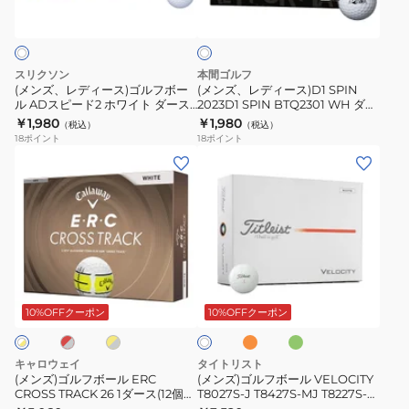
ワ
マ
り)
ス)
ス)D1
イ
ッ
ト
ゴ
SPIN
ク
ル
2023D1
スリクソン
本間ゴルフ
ス
フ
SPIN
(メンズ、レディース)ゴルフボー
(メンズ、レディース)D1 SPIN
フ
ル ADスピード2 ホワイト ダース
2023D1 SPIN BTQ2301 WH ダー
ボ
BTQ2301
(12個入り)
ス(12個入り)
￥1,980
￥1,980
ラ
（税込）
（税込）
ー
WH
18
ポイント
18
ポイント
イ
ル
ダ
(メ
(メ
ROYAL
AD
ー
ン
ン
MAXFLI
ス
ス
ズ)
ズ)
2
ピ
(12
ゴ
ゴ
RED
ー
個
ル
ル
ゴ
ド
入
フ
フ
オ
グ
ル
レ
イ
ホ
2
り)
ボ
ボ
レ
リ
エ
ワ
フ
ホ
ン
ー
ー
ー
ロ
10%OFFクーポン
10%OFFクーポン
イ
ボ
ジ
ン
ー
ワ
ト
ル
ル
ー
イ
ERC
VELOCITY
キャロウェイ
タイトリスト
ル
ト
CROSS
T8027S-
(メンズ)ゴルフボール ERC
(メンズ)ゴルフボール VELOCITY
ダ
ダ
CROSS TRACK 26 1ダース(12個入
T8027S-J T8427S-MJ T8227S-
TRACK
J
り)
MJ ダース(12個入り)