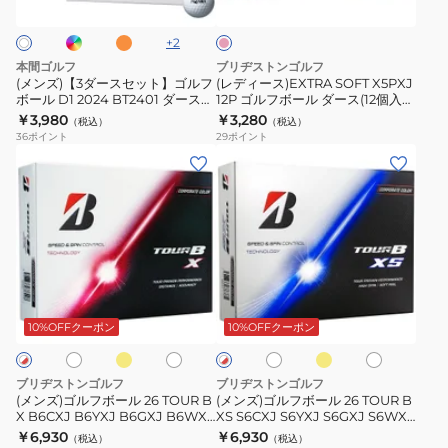
ン
セ
12P
ク
ジ
ッ
ゴ
+
2
ト】
ル
本間ゴルフ
ブリヂストンゴルフ
ゴ
フ
(メンズ)【3ダースセット】ゴルフ
(レディース)EXTRA SOFT X5PXJ
ボール D1 2024 BT2401 ダース
12P ゴルフボール ダース(12個入
ル
ボ
(36個入り)
り)
￥3,980
￥3,280
（税込）
（税込）
フ
ー
36
ポイント
29
ポイント
ボ
ル
(メ
(メ
ー
ダ
ン
ン
ル
ー
ズ)
ズ)
D1
ス
ゴ
ゴ
2024
(12
ル
ル
BT2401
個
フ
フ
イ
イ
ホ
パ
パ
ホ
ホ
ダ
入
ボ
ボ
エ
エ
ー
ー
ワ
ワ
ー
り)
ロ
ロ
ー
ー
ル
ル
イ
10%OFFクーポン
10%OFFクーポン
イ
ー
ー
ホ
ホ
ト
ス
ト
ル
ル
ワ
ワ
×
(36
26
26
イ
イ
レ
ブリヂストンゴルフ
ブリヂストンゴルフ
個
ト
ト
TOUR
TOUR
ッ
(メンズ)ゴルフボール 26 TOUR B
(メンズ)ゴルフボール 26 TOUR B
ド
入
X B6CXJ B6YXJ B6GXJ B6WXJ
XS S6CXJ S6YXJ S6GXJ S6WXJ
B
B
ダース(12個入り)
ダース(12個入り)
￥6,930
￥6,930
り)
（税込）
（税込）
X
XS