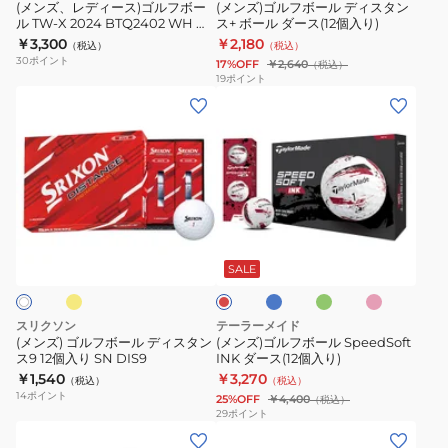
ン
フ
ィ
(メンズ、レディース)ゴルフボー
(メンズ)ゴルフボール ディスタン
ク
個
SOFT
ル TW-X 2024 BTQ2402 WH ダ
ス+ ボール ダース(12個入り)
ボ
ス
ース(12個入り)
￥3,300
￥2,180
入
ダ
（税込）
（税込）
ー
タ
30
ポイント
17%OFF
￥2,640
（税込）
り)
ー
ル
ン
19
ポイント
ス
(メ
(メ
TW-
ス
(12
ン
ン
X
+
個
ズ)
ズ)
2024
ボ
入
ゴ
ゴ
BTQ2402
ー
り)
ル
ル
WH
ル
フ
フ
ダ
ダ
イ
ブ
グ
ピ
レ
ボ
ボ
ー
ー
ル
リ
ン
ッ
ー
ー
ク
ー
ー
ス
ス
ド
SALE
ン
ル
ル
(12
(12
デ
SpeedSoft
個
個
スリクソン
テーラーメイド
ィ
INK
入
入
(メンズ) ゴルフボール ディスタン
(メンズ)ゴルフボール SpeedSoft
ス9 12個入り SN DIS9
INK ダース(12個入り)
ス
ダ
り)
り)
￥1,540
￥3,270
（税込）
（税込）
タ
ー
14
ポイント
25%OFF
￥4,400
（税込）
ン
ス
29
ポイント
(メ
(レ
ス
(12