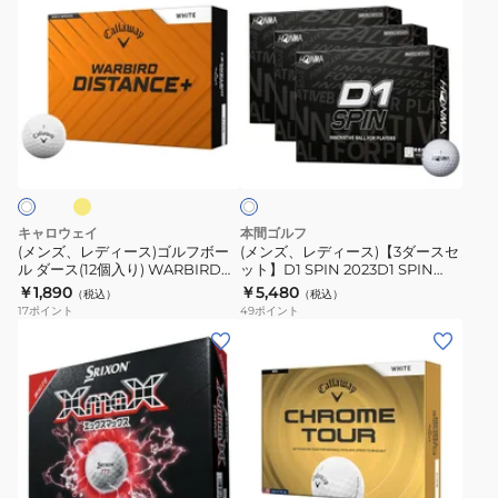
ー
ダ
ン
ン
CHRM
ー
ズ、
ズ、
TR
ス
レ
レ
TD
(12
デ
デ
25
個
ィ
ィ
イ
ホ
3B
入
ー
ー
ワ
ダ
り)
ス)
ス)
イ
ー
VV5PNA05
ト
ゴ
【3
ス
ル
ダ
キャロウェイ
本間ゴルフ
(12
フ
ー
(メンズ、レディース)ゴルフボー
(メンズ、レディース)【3ダースセ
個
ル ダース(12個入り) WARBIRD
ット】D1 SPIN 2023D1 SPIN
ボ
ス
DIST
BTQ2301 WH 3ダース(36個入り)
￥1,890
￥5,480
入
（税込）
（税込）
ー
セ
17
ポイント
49
ポイント
り)
ル
ッ
(メ
(メ
ダ
ト】
ン
ン
ー
D1
ズ)XmaX
ズ)
ス
SPIN
ゴ
ゴ
(12
2023D1
ル
ル
個
SPIN
フ
フ
イ
ホ
入
BTQ2301
ボ
ボ