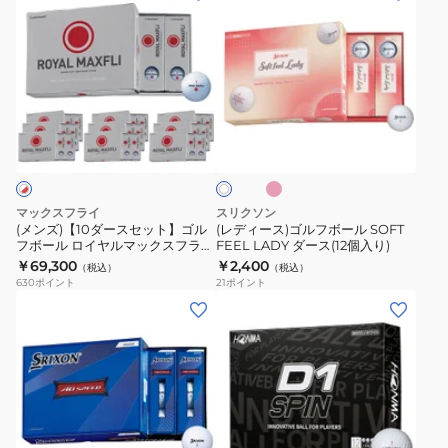
ン
デ
9
個
ズ)
ィ
12
入
【10
ー
個
り)
ダ
ス)
入
ー
ゴ
り
ピ
ホ
ス
ル
SN
ン
ワ
ク
セ
フ
DIS9
イ
ト
ッ
ボ
ト】
ー
マックスフライ
スリクソン
ゴ
ル
(メンズ)【10ダースセット】ゴル
(レディース)ゴルフボール SOFT
フボール ロイヤルマックスフライ
FEEL LADY ダース(12個入り)
ル
SOFT
ROYAL MAXFLI 2 RED ゴルフボ
￥69,300
￥2,400
（税込）
（税込）
フ
FEEL
ール ダース(120個入り)
630
ポイント
21
ポイント
ボ
LADY
(メ
(メ
ー
ダ
ン
ン
ル
ー
ズ、
ズ、
ロ
ス
レ
レ
イ
(12
デ
デ
ヤ
個
ィ
ィ
ホ
ル
入
ー
ー