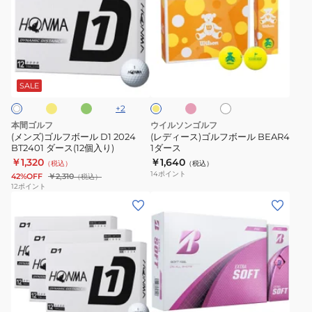
ズ)
ィ
ゴ
ー
ル
ス)
フ
ゴ
イ
グ
ピ
ホ
イ
ボ
ル
リ
ン
ワ
エ
ー
ク
ー
フ
イ
ロ
SALE
ン
ト
ー
ル
ボ
+
2
D1
ー
本間ゴルフ
ウイルソンゴルフ
2024
ル
(メンズ)ゴルフボール D1 2024
(レディース)ゴルフボール BEAR4
BT2401 ダース(12個入り)
1ダース
BT2401
BEAR4
￥1,320
￥1,640
（税込）
（税込）
ダ
1
14
ポイント
42%OFF
￥2,310
（税込）
ー
ダ
12
ポイント
(メ
(レ
ス
ー
ン
デ
(12
ス
ズ)
ィ
個
【3
ー
入
ダ
ス)EXTRA
り)
ー
SOFT
レ
オ
ピ
ス
X5PXJ
レ
ン