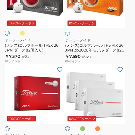
ル
ル
り)
イ
フ
フ
イ
ホ
ヤ
ボ
ボ
ワ
モ
ー
ー
10%OFFクーポン
10%OFFクーポン
イ
ン
ト
ル
ル
ド
TP5X
TP5
テーラーメイド
テーラーメイド
SRX
26
PIX
(メンズ)ゴルフボール TP5X 26
(メンズ)ゴルフボール TP5 PIX 26
WHT
JPN ダース(12個入り)
JPN 3b2026年モデル ダース(12個
JPN
26
入り)
￥7,370
￥7,590
ダ
（税込）
（税込）
ダ
JPN
67
ポイント
69
ポイント
ー
ー
3b2026
(メ
(メ
ス
ス
年
ン
ン
(12
(12
モ
ズ)TRUFEEL
ズ)
個
個
デ
AIM360
【3
入
入
ル
ゴ
ダ
り)
り)
ダ
ル
ー
グ
オ
ホ
ー
フ
ス
リ
レ
ワ
ス
ー
ン
ボ
セ
10%OFFクーポン
10%OFFクーポン
イ
ン
ジ
(12
ト
ー
ッ
個
ル
ト】