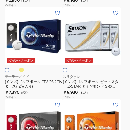
￥2,970
￥6,930
ル
（税込）
（税込）
2
ス
27
ポイント
63
ポイント
ダ
T6136S-
タ
(メ
(メ
ー
J-
ー
ン
ン
ス
2
Z-
ズ)
ズ)
(12
ダ
STAR9
ゴ
ゴ
個
ー
OR
ル
ル
入
ス
ダ
フ
フ
イ
り)
ホ
(12
ー
ボ
ボ
ワ
個
ス
ー
ー
10%OFFクーポン
10%OFFクーポン
イ
入
(12
ト
ル
ル
り)
個
TP5
ゼ
テーラーメイド
スリクソン
入
26
ッ
(メンズ)ゴルフボール TP5 26 JPN
(メンズ)ゴルフボール ゼットスタ
り)
ダース(12個入り)
ー Z-STAR ダイヤモンド SRX
JPN
ト
WHT ダース(12個入り)
￥7,370
￥6,930
（税込）
（税込）
ダ
ス
67
ポイント
63
ポイント
ー
タ
(メ
(メ
ス
ー
ン
ン
(12
Z-
ズ)
ズ)
個
STAR
ゴ
ゴ
入
ダ