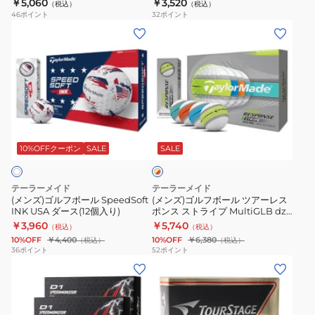
ー
￥5,060
￥3,520
ー
（税込）
（税込）
26
T8427S-
46
ポイント
32
ポイント
ス
ス
1
MJ
(メ
(メ
(120
(12
ダ
T8227S-
ン
ン
個
個
ー
MJ
ズ)
ズ)
入
入
ス
ダ
ゴ
ゴ
り)
り)
(12
ー
ル
ル
個
ス
フ
フ
イ
入
(12
ボ
ボ
エ
り)
個
ー
ー
10%OFFクーポン
SALE
SALE
ロ
入
ー
ル
ル
×
り)
SpeedSoft
ツ
レ
テーラーメイド
テーラーメイド
INK
ア
ッ
(メンズ)ゴルフボール SpeedSoft
(メンズ)ゴルフボール ツアーレス
ド
INK USA ダース(12個入り)
ポンス ストライプ MultiGLB dz
USA
ー
ダース(12個入り)
￥3,960
￥5,740
（税込）
（税込）
ダ
レ
10%OFF
￥4,400
10%OFF
￥6,380
（税込）
（税込）
ー
ス
36
ポイント
52
ポイント
(メ
(メ
ス
ポ
ン
ン
(12
ン
ズ、
ズ、
個
ス
レ
キ