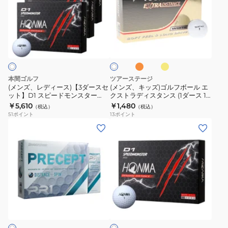
入
ス
デ
ッ
り)
ト
ィ
ズ)
ラ
オ
イ
ホ
ー
ゴ
イ
レ
エ
ワ
ン
ロ
ス)
ル
プ
イ
ジ
ー
ト
【3
フ
MultiGLB
ダ
ボ
dz
本間ゴルフ
ツアーステージ
ー
ー
ダ
(メンズ、レディース)【3ダースセ
(メンズ、キッズ)ゴルフボール エ
ット】D1 スピードモンスター
クストラディスタンス (1ダース 12
ス
ル
ー
SPEEDMONSTER 2023
個)オンライン価格
￥5,610
￥1,480
（税込）
（税込）
セ
エ
ス
BTQ2302 0001 WH 3ダース(36
51
ポイント
13
ポイント
個入り)
ッ
ク
(12
(メ
(メ
ト】
ス
個
ン
ン
D1
ト
入
ズ)
ズ、
ス
ラ
り)
ゴ
レ
ピ
デ
ル
デ
ー
ィ
フ
ィ
ホ
ド
ス
ボ
ー
ワ
モ
タ
ー
ス)D1
イ
ン
ン
ト
ル
SPEEDMONSTER