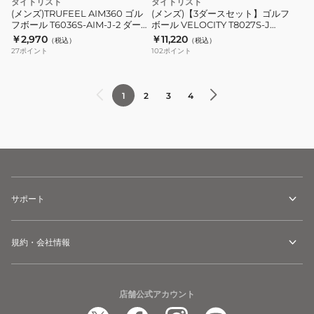
タイトリスト
タイトリスト
入
T6036S-
ゴ
(メンズ)TRUFEEL AIM360 ゴル
(メンズ)【3ダースセット】ゴルフ
り)
フボール T6036S-AIM-J-2 ダース
ボール VELOCITY T8027S-J
AIM-
ル
(12個入り)
T8427S-MJ T8227S-MJ ダース
￥2,970
￥11,220
（税込）
（税込）
J-
フ
(36個入り)
27
ポイント
102
ポイント
2
ボ
ダ
ー
ー
ル
1
2
3
4
ス
VELOCITY
(12
T8027S-
個
J
入
T8427S-
り)
MJ
T8227S-
サポート
MJ
ダ
規約・会社情報
ー
ス
(36
店舗公式アカウント
個
入