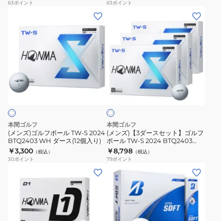
63
ポイント
63
ポイント
B6CXJ
S6CXJ
(メ
(メ
B6YXJ
S6YXJ
ン
ン
B6GXJ
S6GXJ
ズ)
ズ)
B6WXJ
S6WXJ
ゴ
【3
ダ
ダ
ル
ダ
ー
ー
フ
ー
ホ
ス
ス
ボ
ス
ワ
(12
(12
ー
セ
イ
個
個
ト
ル
ッ
入
入
TW-
ト】
本間ゴルフ
本間ゴルフ
り)
り)
S
ゴ
(メンズ)ゴルフボール TW-S 2024
(メンズ)【3ダースセット】ゴルフ
BTQ2403 WH ダース(12個入り)
ボール TW-S 2024 BTQ2403
2024
ル
WH ダース(36個入り)
￥3,300
￥8,798
（税込）
（税込）
BTQ2403
フ
30
ポイント
79
ポイント
WH
ボ
(メ
(メ
ダ
ー
ン
ン
ー
ル
ズ)
ズ、
ス
TW-
【10
レ
(12
S
ダ
デ