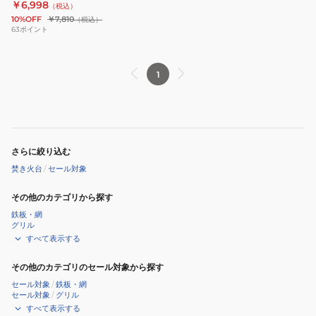
￥6,998
（税込）
NAGI
10%OFF
￥7,810
（税込）
PACK
63
ポイント
WE2RDZ90
1
さらに絞り込む
焚き火台
/
セール対象
その他のカテゴリから探す
鉄板・網
グリル
すべて表示する
その他のカテゴリのセール対象から探す
セール対象
/
鉄板・網
セール対象
/
グリル
すべて表示する