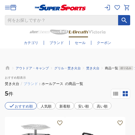
さらに絞り込む
カテゴリ
ブランド
セール
クーポン
アウトドア・キャンプ
グリル・焚き火台
焚き火台
商品一覧
絞り込み
おすすめ
順表示
焚き火台
/
ブランド
ホールアース
の商品一覧
5
件
おすすめ順
人気順
新着順
安い順
高い順
焚
HOMURA
き
PACK