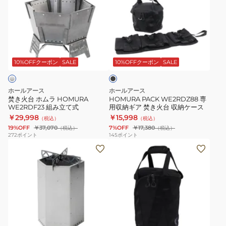
火
WE2RDZ88
台
専
ホ
用
ム
収
ブ
ラ
納
ラ
HOMURA
ギ
ッ
10%OFFクーポン
SALE
10%OFFクーポン
SALE
ク
WE2RDF23
ア
組
焚
ホールアース
ホールアース
み
き
焚き火台 ホムラ HOMURA
HOMURA PACK WE2RDZ88 専
WE2RDF23 組み立て式
用収納ギア 焚き火台 収納ケース
立
火
￥29,998
￥15,998
（税込）
（税込）
て
台
19%OFF
￥37,070
7%OFF
￥17,380
（税込）
（税込）
式
収
272
ポイント
145
ポイント
焚
専
納
き
用
ケ
火
焚
ー
台
き
ス
カ
火
ゴ
台
ブ
メ
ケ
ラ