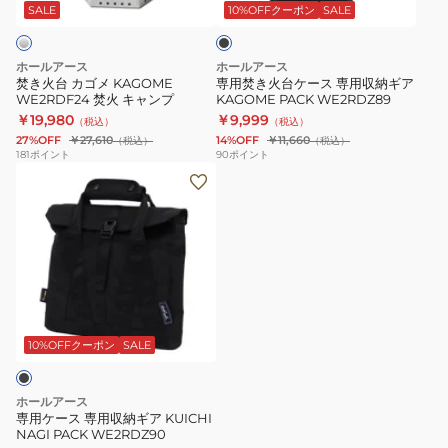
KAGOME
ー
ッ
SALE
10%OFFクーポン
SALE
ク
WE2RDF24
ス
焚
専
ホールアース
ホールアース
火
用
焚き火台 カゴメ KAGOME
専用焚き火台ケース 専用収納ギア
WE2RDF24 焚火 キャンプ
KAGOME PACK WE2RDZ89
キ
収
￥19,980
￥9,999
（税込）
（税込）
ャ
納
27%OFF
￥27,610
14%OFF
￥11,660
（税込）
（税込）
ン
ギ
181
ポイント
90
ポイント
専
プ
ア
用
KAGOME
ケ
PACK
ー
WE2RDZ89
ス
専
用
収
10%OFFクーポン
SALE
納
ギ
ホールアース
ア
専用ケース 専用収納ギア KUICHI
NAGI PACK WE2RDZ90
KUICHI