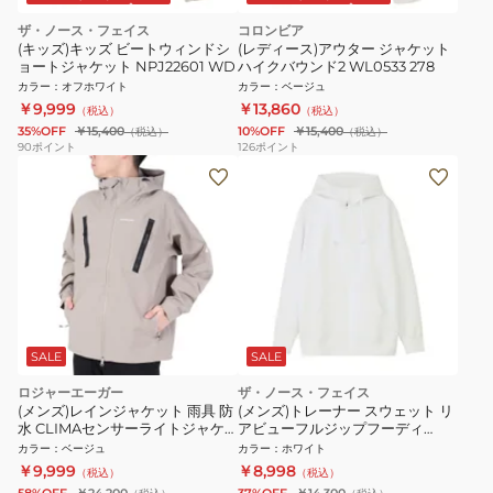
ザ・ノース・フェイス
コロンビア
(キッズ)キッズ ビートウィンドシ
(レディース)アウター ジャケット
ョートジャケット NPJ22601 WD
ハイクバウンド2 WL0533 278
カラー
：
オフホワイト
カラー
：
ベージュ
￥9,999
￥13,860
（税込）
（税込）
35%OFF
￥15,400
10%OFF
￥15,400
（税込）
（税込）
90
ポイント
126
ポイント
SALE
SALE
ロジャーエーガー
ザ・ノース・フェイス
(メンズ)レインジャケット 雨具 防
(メンズ)トレーナー スウェット リ
水 CLIMAセンサーライトジャケ
アビューフルジップフーディ
ット RE23SHY5610024BEG ベー
NT12442 WW
カラー
：
ベージュ
カラー
：
ホワイト
ジュ 収納袋付 撥水
￥9,999
￥8,998
（税込）
（税込）