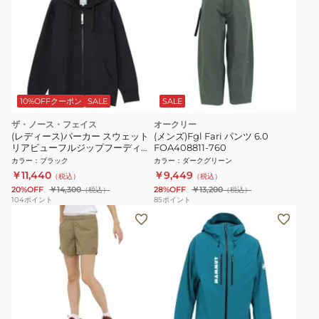
10%OFFクーポン
SALE
SALE
ザ・ノース・フェイス
オークリー
(レディース)パーカー スウェット
(メンズ)Fgl Fari パンツ 6.0
リアビューフルジップフーディ
FOA408811-760
NTW12442 KK
カラー
：
ブラック
カラー
：
ダークグリーン
￥11,440
￥9,449
（税込）
（税込）
20%OFF
￥14,300
28%OFF
￥13,200
（税込）
（税込）
104
ポイント
85
ポイント