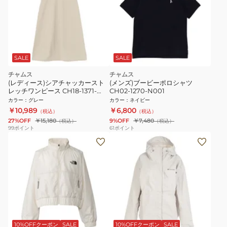
SALE
SALE
チャムス
チャムス
(レディース)シアチャッカースト
(メンズ)ブービーポロシャツ
レッチワンピース CH18-1371-
CH02-1270-N001
G057
カラー
：
グレー
カラー
：
ネイビー
￥10,989
￥6,800
（税込）
（税込）
27%OFF
￥15,180
9%OFF
￥7,480
（税込）
（税込）
99
ポイント
61
ポイント
10%OFFクーポン
SALE
10%OFFクーポン
SALE