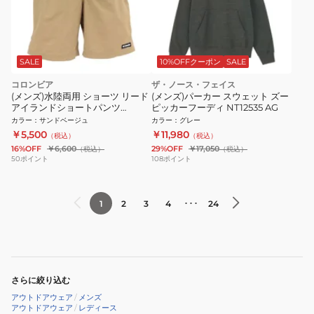
SALE
10%OFFクーポン
SALE
コロンビア
ザ・ノース・フェイス
(メンズ)水陸両用 ショーツ リード
(メンズ)パーカー スウェット ズー
アイランドショートパンツ
ピッカーフーディ NT12535 AG
XE1652 243
カラー
：
サンドベージュ
カラー
：
グレー
￥5,500
￥11,980
（税込）
（税込）
16%OFF
￥6,600
29%OFF
￥17,050
（税込）
（税込）
50
ポイント
108
ポイント
･･･
1
2
3
4
24
さらに絞り込む
アウトドアウェア
/
メンズ
アウトドアウェア
/
レディース