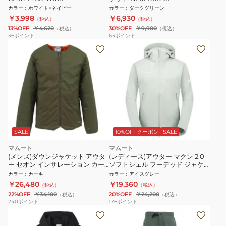
カラー
：
ホワイト×ネイビー
カラー
：
ダークグリーン
￥3,998
￥6,930
（税込）
（税込）
13%OFF
￥4,620
30%OFF
￥9,900
（税込）
（税込）
36
ポイント
63
ポイント
SALE
10%OFFクーポン
SALE
マムート
マムート
(メンズ)ダウンジャケット アウタ
(レディース)アウター マクン 2.0
ー セオン インサレーション カー
ソフトシェル フーデッド ジャケ
ディガン アジアンフィット 1013-
ット 1011-00802-1288
カラー
：
カーキ
カラー
：
アイスグレー
00653-40296
￥26,480
￥19,360
（税込）
（税込）
22%OFF
￥34,100
20%OFF
￥24,200
（税込）
（税込）
240
ポイント
176
ポイント