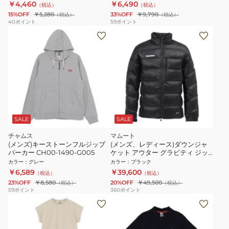
￥4,460
￥6,490
（税込）
（税込）
15%OFF
￥5,280
33%OFF
￥9,790
（税込）
（税込）
40
ポイント
59
ポイント
SALE
SALE
チャムス
マムート
(メンズ)キーストーンフルジップ
(メンズ、レディース)ダウンジャ
パーカー CH00-1490-G005
ケット アウター グラビティ ジッ
プイン ジャケット アジアンフィ
カラー
：
グレー
カラー
：
ブラック
ット 1013-03730-0001
￥6,589
￥39,600
（税込）
（税込）
23%OFF
￥8,580
20%OFF
￥49,500
（税込）
（税込）
59
ポイント
360
ポイント