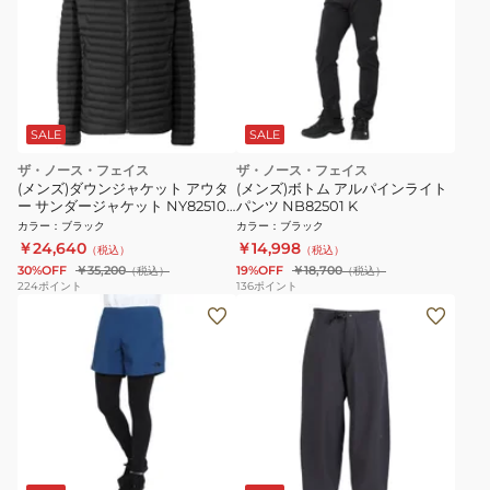
SALE
SALE
ザ・ノース・フェイス
ザ・ノース・フェイス
(メンズ)ダウンジャケット アウタ
(メンズ)ボトム アルパインライト
ー サンダージャケット NY82510
パンツ NB82501 K
K
カラー
：
ブラック
カラー
：
ブラック
￥24,640
￥14,998
（税込）
（税込）
30%OFF
￥35,200
19%OFF
￥18,700
（税込）
（税込）
224
ポイント
136
ポイント