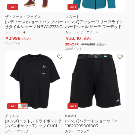
SALE
SALE
ザ・ノース・フェイス
マムート
(レディース)ショートパンツ バー
(メンズ)アウター フリーフライト
サタイルショーツ NBW42335 CK
ハードシェル サーモ フーデッド
ハーフパンツ
ジャケット 1010-30960-40320
カラー
：
カーキ
カラー
：
ケリーグリーン
￥3,998
￥33,110
（税込）
（税込）
36
ポイント
30%OFF
￥47,300
（税込）
301
ポイント
SALE
人気
SALE
チャムス
KAVU
(メンズ)コットンドライポストラ
(メンズ)バラードショーツ Bk
ンバスポケットTシャツ CH01-
19820209001003
2758-K001
カラー
：
ブラック
カラー
：
ブラック