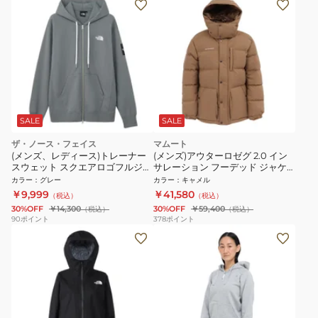
SALE
SALE
ザ・ノース・フェイス
マムート
(メンズ、レディース)トレーナー
(メンズ)アウターロゼグ 2.0 イン
スウェット スクエアロゴフルジッ
サレーション フーデッド ジャケ
プ NT12335 SP
ット アジアンフィット 1013-
カラー
：
グレー
カラー
：
キャメル
02982-7494
￥9,999
￥41,580
（税込）
（税込）
30%OFF
￥14,300
30%OFF
￥59,400
（税込）
（税込）
90
ポイント
378
ポイント