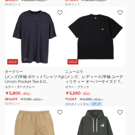
58%OFF
￥24,200
37%OFF
￥14,300
（税込）
（税込）
90
ポイント
81
ポイント
SALE
SALE
オークリー
ニューエラ
(メンズ)半袖 ポケットTシャツ Fgl
(メンズ、レディース)半袖 ユーテ
Union Pocket Tee 6.0
ィリティー オーバーサイズド Tシ
FOA408797-01N 接触冷感 UVカ
ャツ 14774263
カラー
：
ダークグレー
カラー
：
ブラック
ット
￥5,800
￥5,590
（税込）
（税込）
18%OFF
￥7,150
7%OFF
￥6,050
（税込）
（税込）
52
ポイント
UP
250
ポイント
(
5
%)