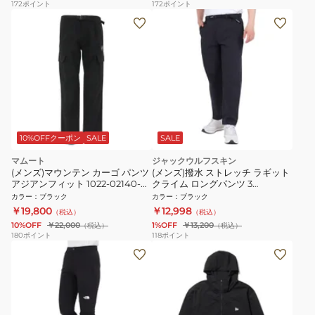
172
ポイント
172
ポイント
10%OFFクーポン
SALE
SALE
マムート
ジャックウルフスキン
(メンズ)マウンテン カーゴ パンツ
(メンズ)撥水 ストレッチ ラギット
アジアンフィット 1022-02140-
クライム ロングパンツ 3
0001
5027903-6000
カラー
：
ブラック
カラー
：
ブラック
￥19,800
￥12,998
（税込）
（税込）
10%OFF
￥22,000
1%OFF
￥13,200
（税込）
（税込）
180
ポイント
118
ポイント