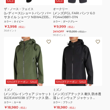
SALE
SALE
ザ・ノース・フェイス
オークリー
(レディース)ショートパンツ バー
(メンズ)FGL FARI パンツ 6.0
サタイル ショーツ NBW42335
FOA408811-01N
OB ネイビー ハーフパンツ
カラー
：
ネイビー
カラー
：
ダークグレー
￥3,998
￥9,999
（税込）
（税込）
36
ポイント
24%OFF
￥13,200
（税込）
90
ポイント
10%OFFクーポン
SALE
10%OFFクーポン
SALE
ミズノ
ミズノ
(メンズ)レインウェア ジャケット
(メンズ)ゴアテックス 耐久 防水透
B2JEAW1038 ゴアテックス 防水
湿 レインウェア ジャケット
透湿
B2JEAW1009
カラー
：
カーキ
カラー
：
ブラック
￥18,980
￥18,980
（税込）
（税込）