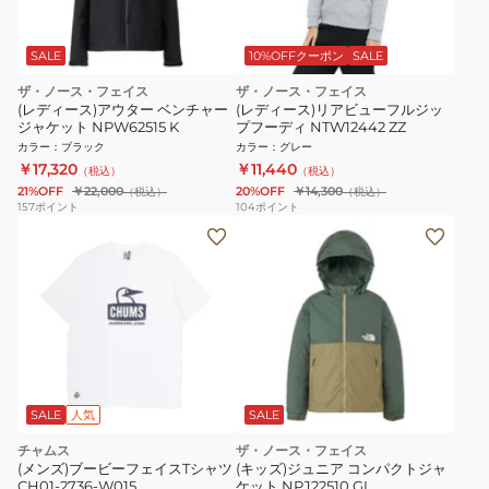
SALE
10%OFFクーポン
SALE
ザ・ノース・フェイス
ザ・ノース・フェイス
(レディース)アウター ベンチャー
(レディース)リアビューフルジッ
ジャケット NPW62515 K
プフーディ NTW12442 ZZ
カラー
：
ブラック
カラー
：
グレー
￥17,320
￥11,440
（税込）
（税込）
21%OFF
￥22,000
20%OFF
￥14,300
（税込）
（税込）
157
ポイント
104
ポイント
SALE
人気
SALE
チャムス
ザ・ノース・フェイス
(メンズ)ブービーフェイスTシャツ
(キッズ)ジュニア コンパクトジャ
CH01-2736-W015
ケット NPJ22510 GI