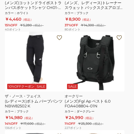
(メンズ)コットンドライポストラ
(メンズ、レディース)トレーナー
ンバスポケットTシャツ CH01-
スウェット バックスクエアロゴフ
2758-W001
ーディ NT62533 K
カラー
：
ホワイト
カラー
：
ブラック
￥4,460
￥8,900
（税込）
（税込）
15%OFF
￥5,280
37%OFF
￥14,300
（税込）
（税込）
40
ポイント
80
ポイント
10%OFFクーポン
SALE
SALE
ザ・ノース・フェイス
オークリー
(レディース)ボトム バーブパンツ
(メンズ)Fgl Ap ベスト 6.0
NBW82502 K
FOA408804-01N
カラー
：
ブラック
カラー
：
ダークグレー
￥14,980
￥24,990
（税込）
（税込）
14%OFF
￥17,600
1%OFF
￥25,300
（税込）
（税込）
136
ポイント
227
ポイント