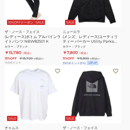
10%OFFクーポン
SALE
SALE
ザ・ノース・フェイス
ニューエラ
(レディース)ボトム アルパインラ
(メンズ、レディース)ユーティリ
イトパンツ NBW82501 K
ティー パーカー Utility Parka
14774243
カラー
：
ブラック
カラー
：
ブラック
￥15,780
￥7,800
（税込）
（税込）
15%OFF
￥18,700
11%OFF
￥8,800
（税込）
（税込）
143
ポイント
UP
350
ポイント
(
5
%)
SALE
SALE
チャムス
ザ・ノース・フェイス