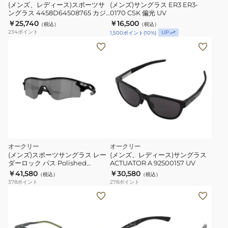
ー
0170
イ
(メンズ、レディース)スポーツサ
(メンズ)サングラス ER3 ER3-
ングラス 4458D64508765 カジ
0170 CSK 偏光 UV
ツ
CSK
ト
ュアル ファッション
￥25,740
￥16,500
（税込）
（税込）
サ
偏
G2
234
ポイント
UP
1,500
ポイント
(
10
%)
ン
光
ミ
グ
UV
ラ
ラ
ー
ス
レ
4458D64508765
ン
カ
ズ
ジ
EN8G2-
ュ
0709
ア
MAW
オークリー
オークリー
ル
ラ
(メンズ)スポーツサングラス レー
(メンズ、レディース)サングラス
フ
ン
ダーロック パス Polished
ACTUATOR A 92500157 UV
Black/Prizm Black 9206-4138
ァ
￥41,580
￥30,580
ニ
（税込）
（税込）
ケース付 UV
378
ポイント
278
ポイント
ッ
ン
(メ
(メ
シ
グ
ン
ン
ョ
UV
ズ)
ズ、
ン
カ