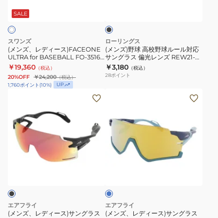
ー
校
モ
偏
ス)FACEONE
野
ー
SALE
光
ク
ULTRA
球
UV
for
ル
スワンズ
ローリングス
釣
BASEBALL
ー
(メンズ、レディース)FACEONE
(メンズ)野球 高校野球ルール対応
り
ULTRA for BASEBALL FO-3516
サングラス 偏光レンズ REW21-
FO-
ル
MAW サングラス UV
004P-HS
￥19,360
￥3,180
フ
（税込）
（税込）
3516
対
28
ポイント
20%OFF
￥24,200
（税込）
ィ
MAW
応
UP
1,760
ポイント
(
10
%)
ッ
サ
サ
(メ
(メ
シ
ン
ン
ン
ン
ン
グ
グ
ズ、
ズ、
グ
ラ
ラ
レ
レ
ス
ス
デ
デ
UV
偏
ィ
ィ
ブ
光
ー
ー
ル
レ
ス)
ス)
ー
ン
サ
サ
ズ
ン
ン
エアフライ
エアフライ
REW21-
グ
グ
(メンズ、レディース)サングラス
(メンズ、レディース)サングラス