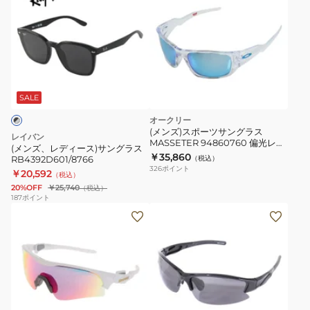
イ
ラ
90150128
ズ、
デ
ニ
ス
ス
レ
ル
ー
イ
ポ
デ
ブ
ー
ー
ィ
ラ
ア
ツ
ー
ッ
ー
サ
ス)
SALE
ク
ル
ン
サ
フ
オークリー
ワ
グ
ン
(メンズ)スポーツサングラス
レ
レイバン
ン
ラ
MASSETER 94860760 偏光レン
グ
(メンズ、レディース)サングラス
ー
ズ
ULTRA
ス
￥35,860
RB4392D601/8766
（税込）
ラ
ム
326
ポイント
for
￥20,592
UV
（税込）
ス
25J
20%OFF
￥25,740
（税込）
FISHING
カ
RB4392D601/8766
187
ポイント
14518154
モ
ッ
(メ
(メ
デ
ト
ン
ン
ル
日
ズ、
ズ)
黒
差
レ
野
ER1-
し
デ
球
0168
対
ィ
高
ス
MBK
策