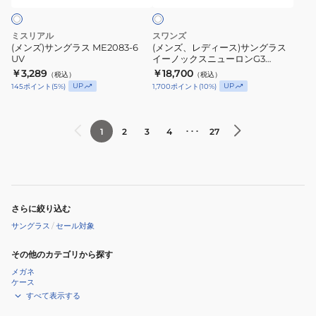
ス
ト
ME2083-
サ
ポ
6
ン
ミスリアル
スワンズ
ー
UV
グ
(メンズ)サングラス ME2083-6
(メンズ、レディース)サングラス
ツ
UV
イーノックスニューロンG3
ラ
ULTRA LENS for GOLFモデル
￥3,289
￥18,700
サ
（税込）
（税込）
ス
ENNG3-0714 SPW
UP
UP
145
ポイント
(
5
%)
1,700
ポイント
(
10
%)
ン
イ
グ
ー
ラ
ノ
･･･
1
2
3
4
27
ス
ッ
ク
ス
ニ
さらに絞り込む
ュ
サングラス
/
セール対象
ー
ロ
その他のカテゴリから探す
ン
メガネ
G3
ケース
すべて表示する
ULTRA
LENS