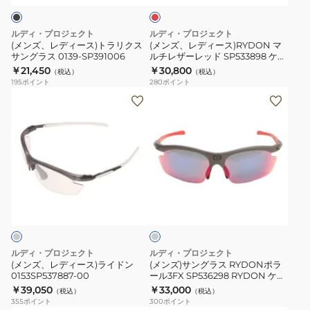
ト
マ
ラ
ル
ルディ・プロジェクト
ルディ・プロジェクト
リ
チ
(メンズ、レディース)トラリクス
(メンズ、レディース)RYDON マ
サングラス 0139-SP391006
ルチレザーレッド SP533898 ケー
ク
レ
ス付
￥21,450
￥30,800
（税込）
（税込）
ス
ザ
195
ポイント
280
ポイント
サ
ー
(メ
(メ
ン
レ
ン
ン
グ
ッ
ズ、
ズ)
ラ
ド
レ
サ
ス
SP533898
デ
ン
0139-
ケ
ィ
グ
グ
SP391006
ー
ー
ラ
レ
ス
ス)
ス
ー
付
ラ
RYDON
イ
ポ
ルディ・プロジェクト
ルディ・プロジェクト
ド
ラ
(メンズ、レディース)ライドン
(メンズ)サングラス RYDONポラ
0153SP537887-00
ール3FX SP536298 RYDON ケー
ン
ー
ス付
￥39,050
￥33,000
（税込）
（税込）
0153SP537887-
ル
355
ポイント
300
ポイント