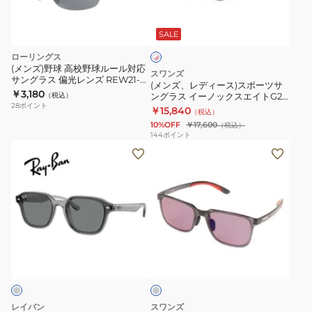
301
ホ
ー
ワ
ReX-
ス)
SALE
イ
BK
ト
ス
ローリングス
×
ポ
(メンズ)野球 高校野球ルール対応
ピ
スワンズ
サングラス 偏光レンズ REW21-
ー
ン
(メンズ、レディース)スポーツサ
002P-HS
￥3,180
ク
（税込）
ングラス イーノックスエイトG2
ツ
28
ポイント
ミラーレンズ EN8G2-0709
￥15,840
（税込）
サ
MAW ランニング UVカット
10%OFF
￥17,600
（税込）
ン
144
ポイント
(メ
(メ
グ
ン
ン
ラ
ズ、
ズ)
ス
レ
サ
イ
デ
ン
ー
ィ
グ
ノ
グ
ー
ラ
ッ
レ
ス)
ス
ク
ー
ス
ER3
ス
ポ
ER3-
エ
レイバン
スワンズ