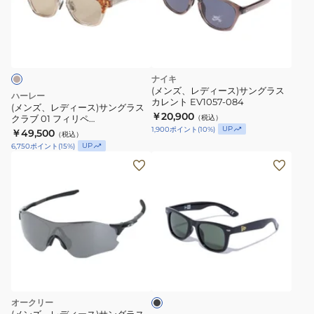
デ
ィ
ー
ス)
サ
ナイキ
ン
(メンズ、レディース)サングラス
ハーレー
カレント EV1057-084
グ
(メンズ、レディース)サングラス
￥20,900
クラブ 01 フィリペ
（税込）
ラ
MCEW251001-BEG UVカット 撥
UP
1,900
ポイント
(
10
%)
￥49,500
（税込）
ス
水 反射防止 コラボレーションモ
UP
6,750
ポイント
(
15
%)
デル
ク
(メ
ラ
ン
ブ
ズ、
01
レ
フ
デ
ィ
ィ
リ
ブ
ー
ラ
ペ
ス)
ッ
MCEW251001-
ク
サ
オークリー
BEG
ン