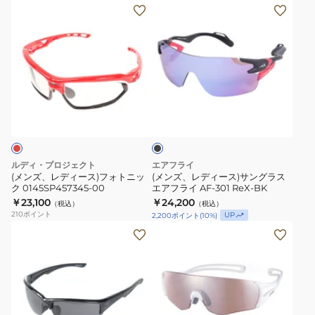
00
3FX
(メ
(メ
SP536298
ン
ン
RYDON
ズ、
ズ、
ケ
レ
レ
ー
デ
デ
ス
ィ
ィ
ブ
付
ー
ー
ラ
ス)
ス)
ッ
ク
フ
サ
ォ
ン
ルディ・プロジェクト
エアフライ
ト
グ
(メンズ、レディース)フォトニッ
(メンズ、レディース)サングラス
ク 0145SP457345-00
エアフライ AF-301 ReX-BK
ニ
ラ
￥23,100
￥24,200
（税込）
（税込）
ッ
ス
210
ポイント
UP
2,200
ポイント
(
10
%)
ク
エ
(メ
0145SP457345-
ア
ン
00
フ
ズ、
ラ
レ
イ
デ
AF-
ィ