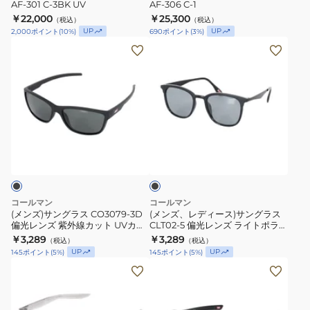
AF-301 C-3BK UV
AF-306 C-1
004P-
ラ
ラ
￥22,000
￥25,300
（税込）
（税込）
HS
ス
ス
UP
UP
2,000
ポイント
(
10
%)
690
ポイント
(
3
%)
AF-
AF-
(メ
(メ
301
306
ン
ン
C-
C-
ズ)
ズ、
3BK
1
サ
レ
UV
ン
デ
グ
ィ
ス
ラ
ー
モ
ス
ス)
ー
ク
CO3079-
サ
3D
ン
コールマン
コールマン
偏
グ
(メンズ)サングラス CO3079-3D
(メンズ、レディース)サングラス
偏光レンズ 紫外線カット UVカッ
CLT02-5 偏光レンズ ライトポラ
光
ラ
ト スポーツサングラス
紫外線カット UVカット スポーツ
￥3,289
￥3,289
（税込）
（税込）
レ
ス
サングラス
UP
UP
145
ポイント
(
5
%)
145
ポイント
(
5
%)
ン
CLT02-
(メ
(メ
ズ
5
ン
ン
紫
偏
ズ)
ズ)