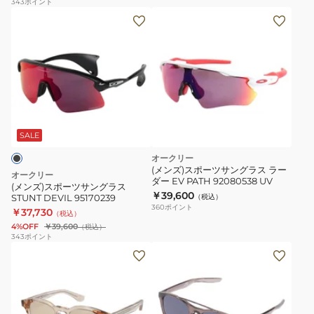
水
343
ポイント
(メ
95170439
グ
反
ン
ラ
射
ズ)
ス
防
ス
ACTUATOR
止
ポ
SQ
コ
ー
94300557
ラ
ツ
UV
ボ
サ
カ
レ
SALE
ン
ッ
ー
オークリー
グ
ト
シ
(メンズ)スポーツサングラス ラー
オークリー
ダー EV PATH 92080538 UV
ラ
日
ョ
(メンズ)スポーツサングラス
￥39,600
STUNT DEVIL 95170239
（税込）
ス
差
ン
360
ポイント
￥37,730
（税込）
STUNT
し
モ
4%OFF
￥39,600
（税込）
DEVIL
対
デ
343
ポイント
(メ
95170239
策
ル
ン
ズ、
レ