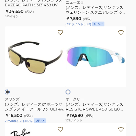
(メンズ、レディース)サングラス
ニューエラ
UV
EVZERO PATH 93131438 UV
グ
(メンズ、レディース)サングラス
カ
￥34,650
（税込）
ウェリントン スクエアレンズ シ
ラ
315
ポイント
ャイニーブラックフレーム 25J
ッ
￥7,590
（税込）
ス
14518154
UP
690
ポイント
(
10
%)
ト
ウ
(メ
(メ
撥
ェ
ン
ン
水
リ
ズ、
ズ、
反
ン
レ
レ
射
ト
デ
デ
防
ン
ィ
ィ
止
ス
ホ
ー
ー
コ
ワ
ク
ス)
ス)
イ
ラ
エ
ト
ス
サ
ボ
ア
ポ
ン
レ
スワンズ
オークリー
レ
ー
グ
(メンズ、レディース)スポーツサ
(メンズ、レディース)サングラス
ー
ン
ングラス イーアールワン ULTRA
RESISTOR SWEEP 90150128 ス
ツ
ラ
シ
for FISHINGモデル 黒 ER1-0168
ポーツサングラス UVカット 日差
￥16,500
ズ
￥19,580
（税込）
（税込）
サ
ス
MBK 偏光 UV 釣り フィッシング
し対策
ョ
178
ポイント
UP
2,250
ポイント
(
15
%)
シ
ン
RESISTOR
(メ
ン
ャ
グ
SWEEP
ン
モ