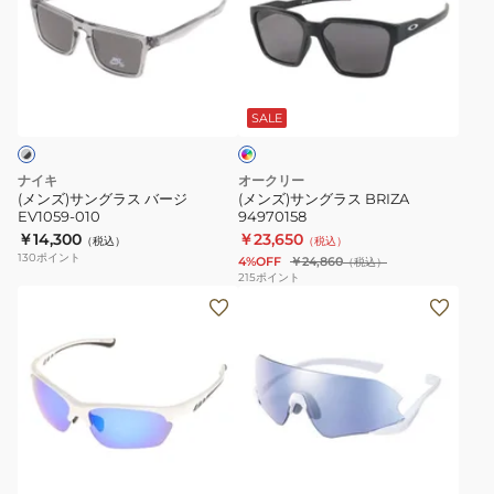
外
光
サ
サ
線
レ
ン
ン
カ
ン
グ
グ
ッ
ズ
マ
ラ
ラ
ッ
ト
ラ
ス
ス
ト
SALE
UV
イ
ブ
バ
BRIZA
ラ
カ
ト
ー
94970158
ッ
ナイキ
オークリー
ッ
ポ
ク
ジ
(メンズ)サングラス バージ
(メンズ)サングラス BRIZA
ト
ラ
EV1059-010
94970158
EV1059-
ス
￥14,300
紫
￥23,650
（税込）
（税込）
010
130
ポイント
4%OFF
￥24,860
（税込）
ポ
外
215
ポイント
ー
線
(メ
(メ
ツ
カ
ン
ン
サ
ッ
ズ)
ズ、
ン
ト
サ
レ
グ
UV
ン
デ
ラ
カ
グ
ィ
ス
ッ
ホ
ラ
ー
ワ
ト
ス
ス)
イ