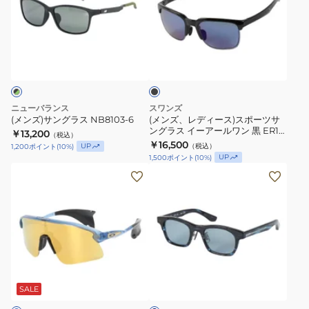
サ
レ
ッ
ン
デ
ト
グ
ィ
ブ
ラ
ー
ラ
ス
ス)
ッ
ク
NB8103-
ス
6
ポ
ニューバランス
スワンズ
ー
(メンズ)サングラス NB8103-6
(メンズ、レディース)スポーツサ
ングラス イーアールワン 黒 ER1-
ツ
￥13,200
（税込）
0167 DMSM 偏光 UV
￥16,500
UP
（税込）
1,200
ポイント
(
10
%)
サ
UP
1,500
ポイント
(
10
%)
ン
(メ
(メ
グ
ン
ン
ラ
ズ)
ズ、
ス
ス
レ
イ
ポ
デ
ー
ー
ィ
ア
ネ
ツ
ー
イ
ー
サ
ス)
ビ
SALE
ル
ー
ン
サ