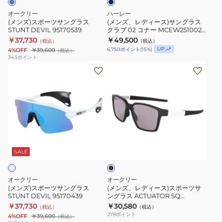
ワ
グ
ン
オークリー
ハーレー
ン
ラ
グ
(メンズ)スポーツサングラス
(メンズ、レディース)サングラス
黒
STUNT DEVIL 95170539
クラブ 02 コナー MCEW251002-
ス
ラ
NVSS UVカット 撥水 反射防止 コ
￥37,730
ER1-
￥49,500
（税込）
（税込）
STUNT
ス
ラボレーションモデル
UP
6,750
ポイント
(
15
%)
4%OFF
￥39,600
（税込）
0167
DEVIL
ク
343
ポイント
DMSM
(メ
(メ
95170539
ラ
偏
ン
ン
ブ
光
ズ)
ズ、
02
UV
ス
レ
コ
ポ
デ
ナ
ー
ィ
ー
ブ
ツ
ー
MCEW251002-
ラ
サ
ス)
NVSS
ッ
SALE
ク
ン
ス
UV
グ
ポ
カ
オークリー
オークリー
ラ
ー
ッ
(メンズ)スポーツサングラス
(メンズ、レディース)スポーツサ
STUNT DEVIL 95170439
ングラス ACTUATOR SQ
ス
ツ
ト
94300557 UVカット 日差し対策
￥37,730
￥30,580
（税込）
（税込）
STUNT
サ
撥
278
ポイント
4%OFF
￥39,600
（税込）
DEVIL
ン