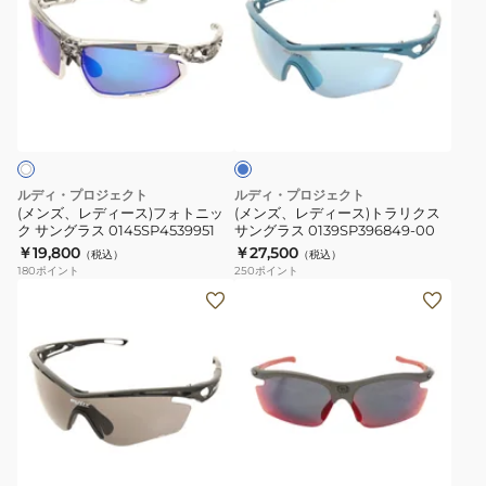
ズ、
ズ、
レ
レ
デ
デ
ィ
ィ
ブ
ー
ー
ル
ス)
ス)
ー
フ
ト
ォ
ラ
ルディ・プロジェクト
ルディ・プロジェクト
ト
リ
(メンズ、レディース)フォトニッ
(メンズ、レディース)トラリクス
ク サングラス 0145SP4539951
サングラス 0139SP396849-00
ニ
ク
￥19,800
￥27,500
（税込）
（税込）
ッ
ス
180
ポイント
250
ポイント
ク
サ
(メ
(メ
サ
ン
ン
ン
ン
グ
ズ、
ズ、
グ
ラ
レ
レ
ラ
ス
デ
デ
ス
0139SP396849-
ィ
ィ
レ
0145SP4539951
00
ー
ー
ッ
ス)
ス)RYDON
ド